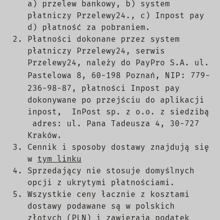
a) przelew bankowy, b) system
płatniczy Przelewy24., c) Inpost pay
d) płatność za pobraniem.
Płatności dokonane przez system
płatniczy Przelewy24, s
erwis
Przelewy24, należy do PayPro S.A
. ul.
Pastelowa 8, 60-198 Poznań,
NIP:
779-
236-98-87, płatności Inpost pay
dokonywane po przejściu do aplikacji
inpost, InPost sp. z o.o. z siedzibą
adres: ul. Pana Tadeusza 4, 30-727
Kraków.
Cennik i sposoby dostawy znajdują się
w
tym linku
Sprzedający nie stosuje domyślnych
opcji z ukrytymi płatnościami.
Wszystkie ceny łacznie z kosztami
dostawy podawane są w polskich
złotych (PLN) i zawierają podatek