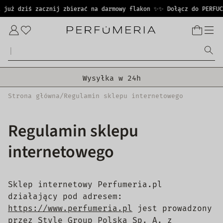
PRZEJDŹ
uż dziś zacznij zbierać na darmowy flakon ✨
✨ Dołącz do PERFUCLU
DO
TREŚCI
Zaloguj
się
H
e
a
l
t
h
|
Darmowa dostawa od 399 zł!
Wysyłka w 24h
Strona główna
/
Regulamin sklepu internetowego
Oryginalne produkty
30 dni na zwrot zamówienia
Regulamin sklepu
internetowego
Sklep internetowy Perfumeria.pl
działający pod adresem:
https://www.perfumeria.pl
jest prowadzony
przez Style Group Polska Sp. A. z