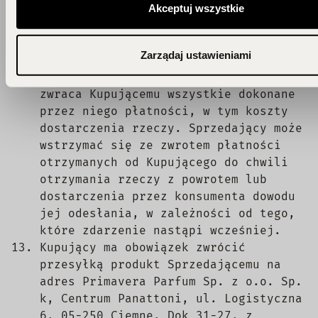
Akceptuj wszystkie
się za niezawartą.
Sprzedający niezwłocznie, nie później
niż w terminie 14 dni od dnia
Zarządaj ustawieniami
otrzymania oświadczenia Kupującego o
odstąpieniu od umowy oraz towaru,
zwraca Kupującemu wszystkie dokonane
przez niego płatności, w tym koszty
dostarczenia rzeczy. Sprzedający może
wstrzymać się ze zwrotem płatności
otrzymanych od Kupującego do chwili
otrzymania rzeczy z powrotem lub
dostarczenia przez konsumenta dowodu
jej odesłania, w zależności od tego,
które zdarzenie nastąpi wcześniej.
Kupujący ma obowiązek zwrócić
przesyłką produkt Sprzedającemu na
adres
Primavera Parfum Sp. z o.o. Sp.
k, Centrum Panattoni, ul. Logistyczna
6, 05-250 Ciemne, Dok 31-27
, z