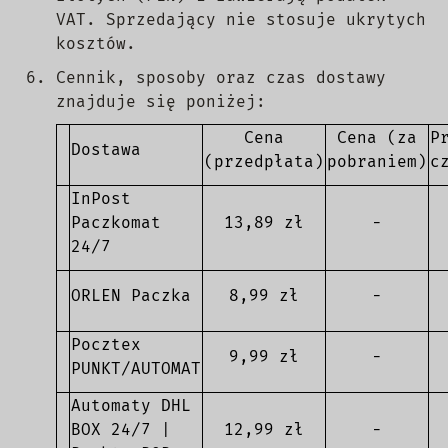
VAT. Sprzedający nie stosuje ukrytych
kosztów.
Cennik, sposoby oraz czas dostawy
znajduje się poniżej:
Cena
Cena (za
P
Dostawa
(przedpłata)
pobraniem)
c
InPost
Paczkomat
13,89 zł
-
24/7
ORLEN Paczka
8,99 zł
-
Pocztex
9,99 zł
-
PUNKT/AUTOMAT
Automaty DHL
BOX 24/7 |
12,99 zł
-