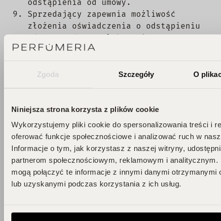
odstąpienia od umowy.
Sprzedający zapewnia możliwość
złożenia oświadczenia o odstąpieniu
od umowy drogą elektroniczną
wysyłając skan oświadczenia na adres
e-mail: bok@perfumeria.pl.
Sprzedający niezwłocznie przesyła
Zgoda
Szczegóły
O plika
Kupującemu potwierdzenie otrzymania
oświadczenia o odstąpieniu od umowy.
Oświadczenie o odstąpieniu od umowy
Niniejsza strona korzysta z plików cookie
może być również wysłane tradycyjną
Wykorzystujemy pliki cookie do spersonalizowania treści i r
drogą pocztową na adres:
oferować funkcje społecznościowe i analizować ruch w nasze
Perfumeria.pl – Biuro Obsługi
Informacje o tym, jak korzystasz z naszej witryny, udostęp
Klienta, ul. Józefa Piusa
partnerom społecznościowym, reklamowym i analitycznym. 
Dziekońskiego 3, Budynek B2.2, piętro
mogą połączyć te informacje z innymi danymi otrzymanymi 
3, 00-728 Warszawa, z sugerowanym
lub uzyskanymi podczas korzystania z ich usług.
dopiskiem „odstąpienie od umowy”.
W przypadku odstąpienia od umowy w
opisanym wyżej trybie, umowę uważa