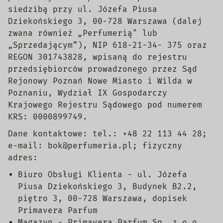
siedzibą przy ul. Józefa Piusa
Dziekońskiego 3, 00-728 Warszawa (dalej
zwana również „Perfumerią" lub
„Sprzedającym”), NIP 618-21-34- 375 oraz
REGON 301743828, wpisaną do rejestru
przedsiębiorców prowadzonego przez Sąd
Rejonowy Poznań Nowe Miasto i Wilda w
Poznaniu, Wydział IX Gospodarczy
Krajowego Rejestru Sądowego pod numerem
KRS: 0000899749.
Dane kontaktowe: tel.: +48 22 113 44 28;
e-mail: bok@perfumeria.pl; fizyczny
adres:
Biuro Obsługi Klienta - ul. Józefa
Piusa Dziekońskiego 3, Budynek B2.2,
piętro 3, 00-728 Warszawa, dopisek
Primavera Parfum
Magazyn - Primavera Parfum Sp. z o.o.