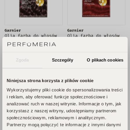
Garnier
Garnier
Olia farba do włosów
Olia farba do włosów
4.12 Opalizujący
6.60 Intensywna
Ciemny Brąz
Czerwień
24,50 zł
25,00 zł
Zgoda
Szczegóły
O plikach cookies
DODAJ DO KOSZYKA
DODAJ DO KOSZYKA
Niniejsza strona korzysta z plików cookie
Wykorzystujemy pliki cookie do spersonalizowania treści
i reklam, aby oferować funkcje społecznościowe i
analizować ruch w naszej witrynie. Informacje o tym, jak
korzystasz z naszej witryny, udostępniamy partnerom
społecznościowym, reklamowym i analitycznym.
Partnerzy mogą połączyć te informacje z innymi danymi