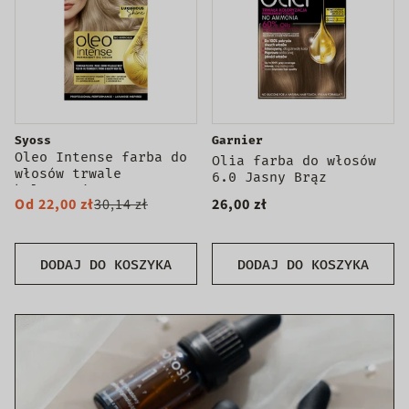
Syoss
Garnier
Oleo Intense farba do
Olia farba do włosów
włosów trwale
6.0 Jasny Brąz
koloryzująca z
Od 22,00 zł
30,14 zł
26,00 zł
olejkami
DODAJ DO KOSZYKA
DODAJ DO KOSZYKA