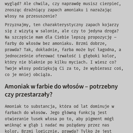
wygląd? Ale chwila, czy naprawdę musisz cierpieć,
znosząc drażniący zapach amoniaku i narażając
włosy na przesuszenie?
Przyznajmy, ten charakterystyczny zapach kojarzy
się z wizytą w salonie, ale czy to jedyna droga?
Na szczęście mam dla Ciebie lepszą propozycję –
farby do włosów bez amoniaku. Brzmi dobrze,
prawda? Tak, dokładnie, farba może być łagodna, a
jednocześnie oferować trwałość i głęboki kolor,
który nie blaknie po kilku myciach. I wiesz co?
Twoje włosy podziękują Ci za to, że wybierasz coś,
co je mniej obciąża.
Amoniak w farbie do włosów – potrzebny
czy przestarzały?
Amoniak to substancja, która od lat dominuje w
farbach do włosów. Jego główną funkcją jest
otwieranie łusek włosa po to, aby pigment mógł
wniknąć w głąb i nadać mu pożądany przez nas
kolor. Brzmi logicznie, prawda? Tylko że jest