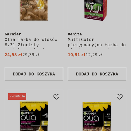
Garnier
Venita
Olia farba do włosów
MultiColor
8.31 Złocisty
pielęgnacyjna farba do
Popielaty Blond
włosów 1.0 Czerń
24,98 zł
29,39 zł
10,51 zł
12,29 zł
DODAJ DO KOSZYKA
DODAJ DO KOSZYKA
PROMOCJA