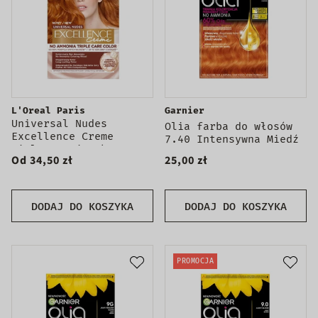
L'Oreal Paris
Garnier
Universal Nudes
Olia farba do włosów
Excellence Creme
7.40 Intensywna Miedź
pielęgnacyjny krem
Od 34,50 zł
25,00 zł
koloryzujący
DODAJ DO KOSZYKA
DODAJ DO KOSZYKA
PROMOCJA