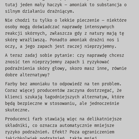
tutaj jeden mały haczyk – amoniak to substancja o
silnym działaniu drażniącym.
Nie chodzi tu tylko o lekkie pieczenie – niektóre
osoby mogą doświadczać naprawdę intensywnych
reakcji skórnych, zwłaszcza gdy z natury mają tę
skórę wrażliwszą.
Ponadto amoniak drażni nos i
oczy, a jego zapach jest raczej nieprzyjemny.
A teraz zadaj sobie pytanie: czy naprawdę chcesz
znosić ten nieprzyjemny zapach i ryzykować
podrażnienia skóry głowy, skoro masz inne, równie
dobre alternatywy?
Farby bez amoniaku to odpowiedź na ten problem.
Coraz więcej producentów zaczyna dostrzegać, że
klienci szukają łagodniejszych alternatyw, które
będą bezpieczne w stosowaniu, ale jednocześnie
skuteczne.
Producenci farb stawiają więc na delikatniejsze
składniki, co oznacza automatycznie mniejsze
ryzyko podrażnień. Efekt? Poza ograniczeniem
jakichkolwiek podrażnień, także mniej