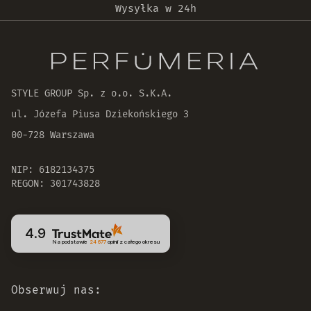
Wysyłka w 24h
Oryginalne produkty
30 dni na zwrot zamówienia
STYLE GROUP Sp. z o.o. S.K.A.
ul. Józefa Piusa Dziekońskiego 3
00-728 Warszawa
NIP: 6182134375
REGON: 301743828
4.9
Na podstawie
24 677
opinii
z całego okresu
Obserwuj nas: