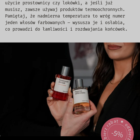
użycie prostownicy czy lokówki, a jeśli już
musisz, zawsze używaj produktów termoochronnych.
Pamiętaj, że nadmierna temperatura to wróg numer
jeden włosów farbowanych – wysusza je i osłabia,
co prowadzi do łamliwości i rozdwajania końcówek.
odbierz rabat 🟎 odbierz rabat 🟎
-5%