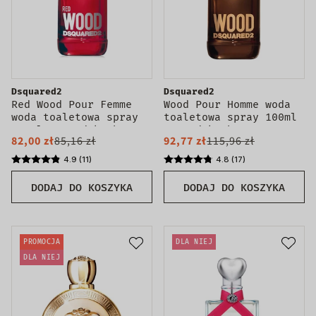
Dsquared2
Dsquared2
Red Wood Pour Femme
Wood Pour Homme woda
woda toaletowa spray
toaletowa spray 100ml
100ml - produkt bez
- produkt bez
82,00 zł
85,16 zł
92,77 zł
115,96 zł
opakowania
opakowania
4.9 (11)
4.8 (17)
DODAJ DO KOSZYKA
DODAJ DO KOSZYKA
PROMOCJA
DLA NIEJ
DLA NIEJ