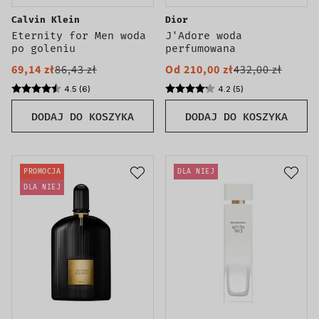
Calvin Klein
Dior
Eternity for Men woda
J'Adore woda
po goleniu
perfumowana
69,14 zł
86,43 zł
Od 210,00 zł
432,00 zł
4.5 (6)
4.2 (5)
DODAJ DO KOSZYKA
DODAJ DO KOSZYKA
PROMOCJA
DLA NIEJ
DLA NIEJ