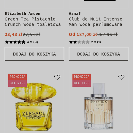
Elizabeth Arden
Armaf
Green Tea Pistachio
Club de Nuit Intense
Crunch woda toaletowa
Man woda perfumowana
spray 100ml - produkt
spray
23,43 zł
27,56 zł
Od 187,00 zł
257,96 zł
bez opakowania
4.9 (9)
2.0 (1)
DODAJ DO KOSZYKA
DODAJ DO KOSZYKA
PROMOCJA
PROMOCJA
DLA NIEJ
DLA NIEJ