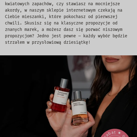
kwiatowych zapachów, czy stawiasz na mocniejsze
akordy, w naszym sklepie internetowym czekają na
Ciebie mieszanki, które pokochasz od pierwszej
chwili. Skusisz się na klasyczne propozycje od
znanych marek, a możesz dasz się porwać niszowym
propozycjom? Jedno jest pewne – każdy wybór będzie
strzałem w przysłowiową dziesiątkę!