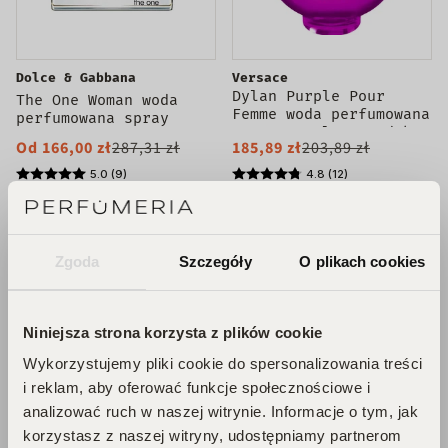
Dolce & Gabbana
Versace
Dylan Purple Pour
The One Woman woda
Femme woda perfumowana
perfumowana spray
spray 100ml - produkt
Od 166,00 zł
287,31 zł
185,89 zł
203,89 zł
bez opakowania
5.0 (9)
4.8 (12)
DODAJ DO KOSZYKA
DODAJ DO KOSZYKA
Zgoda
Szczegóły
O plikach cookies
PROMOCJA
DARMOWA DOSTAWA
DLA NIEJ
PROMOCJA
Niniejsza strona korzysta z plików cookie
DLA NIEJ
Wykorzystujemy pliki cookie do spersonalizowania treści
i reklam, aby oferować funkcje społecznościowe i
analizować ruch w naszej witrynie. Informacje o tym, jak
korzystasz z naszej witryny, udostępniamy partnerom