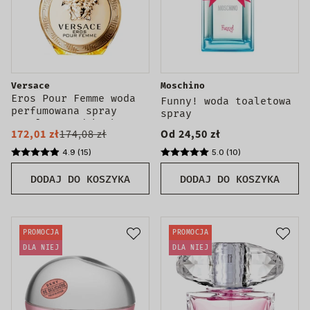
Versace
Moschino
Eros Pour Femme woda
Funny! woda toaletowa
perfumowana spray
spray
100ml - produkt bez
172,01 zł
174,08 zł
Od 24,50 zł
opakowania
4.9 (15)
5.0 (10)
DODAJ DO KOSZYKA
DODAJ DO KOSZYKA
PROMOCJA
PROMOCJA
DLA NIEJ
DLA NIEJ