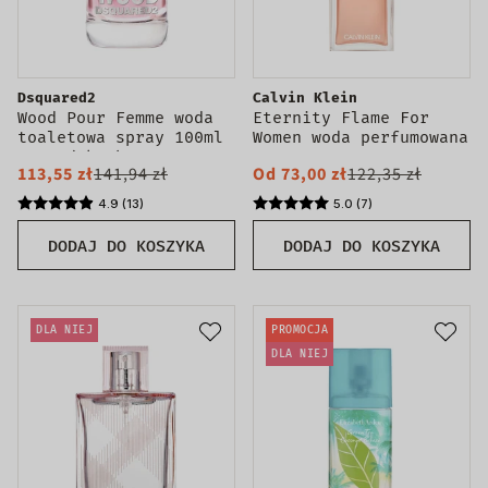
Dsquared2
Calvin Klein
Wood Pour Femme woda
Eternity Flame For
toaletowa spray 100ml
Women woda perfumowana
- produkt bez
spray
113,55 zł
141,94 zł
Od 73,00 zł
122,35 zł
opakowania
4.9 (13)
5.0 (7)
DODAJ DO KOSZYKA
DODAJ DO KOSZYKA
DLA NIEJ
PROMOCJA
DLA NIEJ