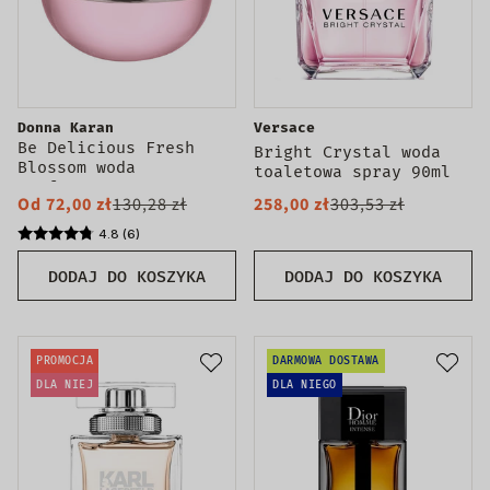
Donna Karan
Versace
Be Delicious Fresh
Bright Crystal woda
Blossom woda
toaletowa spray 90ml
perfumowana spray
Od 72,00 zł
130,28 zł
258,00 zł
303,53 zł
4.8 (6)
DODAJ DO KOSZYKA
DODAJ DO KOSZYKA
PROMOCJA
DARMOWA DOSTAWA
DLA NIEJ
DLA NIEGO