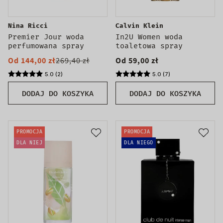
Nina Ricci
Calvin Klein
Premier Jour woda
In2U Women woda
perfumowana spray
toaletowa spray
Od 144,00 zł
269,40 zł
Od 59,00 zł
5.0 (2)
5.0 (7)
DODAJ DO KOSZYKA
DODAJ DO KOSZYKA
PROMOCJA
PROMOCJA
DLA NIEJ
DLA NIEGO