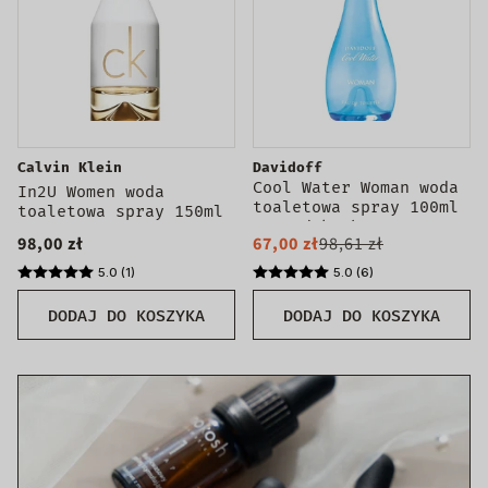
Calvin Klein
Davidoff
Cool Water Woman woda
In2U Women woda
toaletowa spray 100ml
toaletowa spray 150ml
- produkt bez
98,00 zł
67,00 zł
98,61 zł
opakowania
5.0 (1)
5.0 (6)
DODAJ DO KOSZYKA
DODAJ DO KOSZYKA