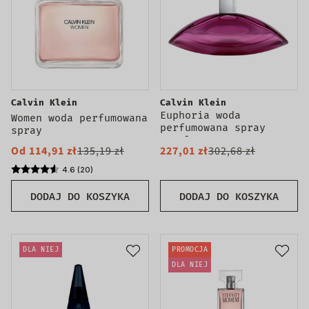
Calvin Klein
Calvin Klein
Euphoria woda
Women woda perfumowana
perfumowana spray
spray
160ml
Od 114,91 zł
135,19 zł
227,01 zł
302,68 zł
4.6 (20)
DODAJ DO KOSZYKA
DODAJ DO KOSZYKA
DLA NIEJ
PROMOCJA
DLA NIEJ