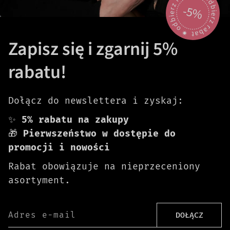
odbierz rabat 🟎 odbierz rabat 🟎
-5%
Zapisz się i zgarnij 5%
rabatu!
Dołącz do newslettera i zyskaj:
✨
5% rabatu na zakupy
🎁
Pierwszeństwo w dostępie do
promocji i nowości
Rabat obowiązuje na nieprzeceniony
asortyment.
Adres e-mail
DOŁĄCZ
Darmowa dostawa od 399 zł!