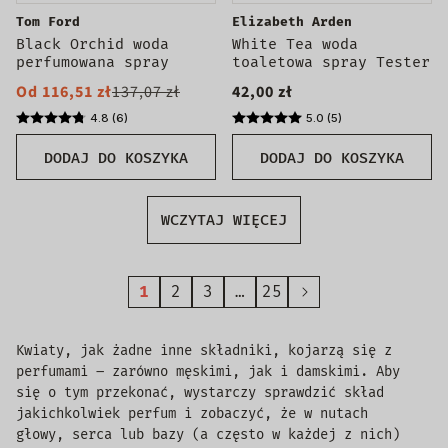
Tom Ford
Elizabeth Arden
Black Orchid woda
White Tea woda
perfumowana spray
toaletowa spray Tester
Od 116,51 zł
137,07 zł
42,00 zł
4.8 (6)
5.0 (5)
DODAJ DO KOSZYKA
DODAJ DO KOSZYKA
WCZYTAJ WIĘCEJ
1
2
3
…
25
Kwiaty, jak żadne inne składniki, kojarzą się z
perfumami – zarówno męskimi, jak i damskimi. Aby
się o tym przekonać, wystarczy sprawdzić skład
jakichkolwiek perfum i zobaczyć, że w nutach
głowy, serca lub bazy (a często w każdej z nich)