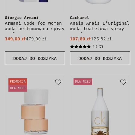
Giorgio Armani
Cacharel
Armani Code for Women
Anais Anais L'Original
woda perfumowana spray
woda toaletowa spray
75ml
100ml Tester
349,00 zł
479,00 zł
107,80 zł
126,82 zł
4.7 (7)
DODAJ DO KOSZYKA
DODAJ DO KOSZYKA
PROMOCJA
DLA NIEJ
DLA NIEJ