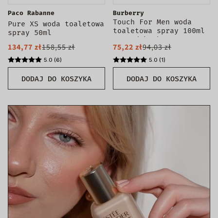
Paco Rabanne
Burberry
Touch For Men woda
Pure XS woda toaletowa
toaletowa spray 100ml
spray 50ml
- produkt bez
134,77 zł
158,55 zł
75,22 zł
94,03 zł
opakowania
5.0 (6)
5.0 (1)
DODAJ DO KOSZYKA
DODAJ DO KOSZYKA