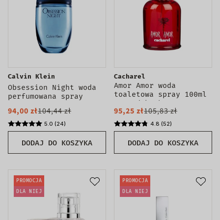
Calvin Klein
Cacharel
Amor Amor woda
Obsession Night woda
toaletowa spray 100ml
perfumowana spray
- produkt bez
94,00 zł
104,44 zł
95,25 zł
105,83 zł
opakowania
5.0 (24)
4.8 (52)
DODAJ DO KOSZYKA
DODAJ DO KOSZYKA
PROMOCJA
PROMOCJA
DLA NIEJ
DLA NIEJ