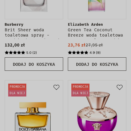
Burberry
Elizabeth Arden
Brit Sheer woda
Green Tea Coconut
toaletowa spray -
Breeze woda toaletowa
produkt bez opakowania
spray 100ml - produkt
132,00 zł
23,76 zł
27,95 zł
bez opakowania
5.0 (2)
4.9 (9)
DODAJ DO KOSZYKA
DODAJ DO KOSZYKA
PROMOCJA
PROMOCJA
DLA NIEJ
DLA NIEJ