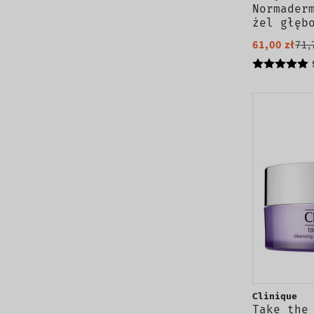
Normader
żel głęb
oczyszcz
61,00 zł
71,
Clinique
Take the