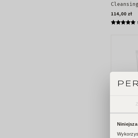
Cleansin
jedwabis
114,00 zł
usuwania
Niniejsza
AXIS-Y
Sunday M
Wykorzyst
Refreshi