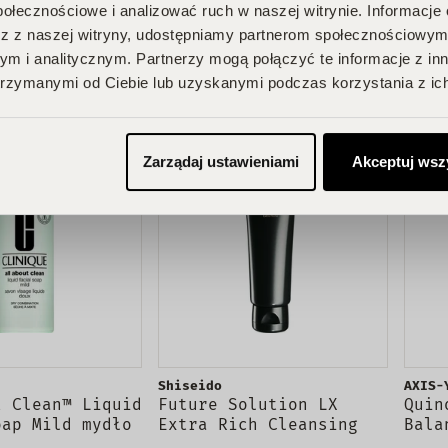
połecznościowe i analizować ruch w naszej witrynie. Informacje 
yszczająca
mycia twarzy 100ml
oczy
135,01 zł
150,01 zł
99,00
o twarzy 120ml
z z naszej witryny, udostępniamy partnerom społecznościowym
m i analitycznym. Partnerzy mogą połączyć te informacje z in
rzymanymi od Ciebie lub uzyskanymi podczas korzystania z ich
PROMOCJA
Zarządaj ustawieniami
Akceptuj wsz
Shiseido
AXIS-
t Clean™ Liquid
Future Solution LX
Quin
oap Mild mydło
Extra Rich Cleansing
Bala
 do twarzy dla
Foam bogata pianka
równ