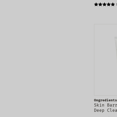
mieszana
Ongredients
Skin Bar
Deep Cle
oczyszcz