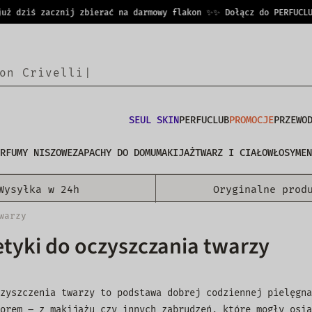
dziś zacznij zbierać na darmowy flakon ✨
✨ Dołącz do PERFUCLUB i
SEUL SKIN
PERFUCLUB
PROMOCJE
PRZEWO
RFUMY NISZOWE
ZAPACHY DO DOMU
MAKIJAŻ
TWARZ I CIAŁO
WŁOSY
MEN
Wysyłka w 24h
Oryginalne prod
warzy
tyki do oczyszczania twarzy
zyszczenia twarzy to podstawa dobrej codziennej pielęgna
orem – z makijażu czy innych zabrudzeń, które mogły osią