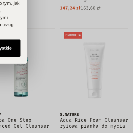
o tym, jak
szczająca 125ml
do demakijażu 70ml
 zł
147,24 zł
163,60 zł
,
nymi
 usług.
PROMOCJA
ystkie
Y
S.NATURE
oa One Step
Aqua Rice Foam Cleanser
nced Gel Cleanser
ryżowa pianka do mycia
oważący żel do
twarzy 160ml