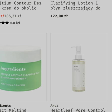
itium Contour Des
Clarifying Lotion 1
 krem do okolic
płyn złuszczający do
 15ml
twarzy dla skóry bardzo
 zł
105,31 zł
122,00 zł
suchej i suchej 400ml
5.0 (2)
dients
Anua
ect Melting
Heartleaf Pore Control