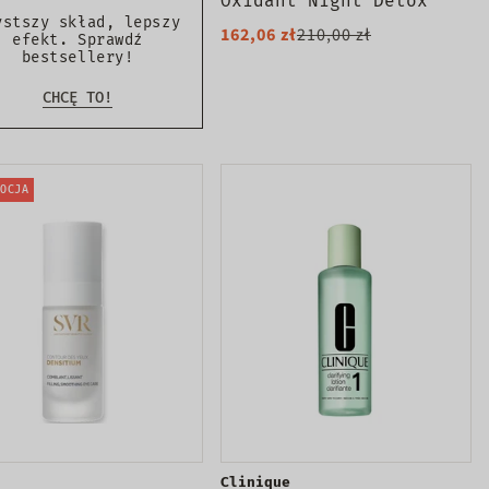
Oxidant Night Detox
Creme oczyszczający
ystszy skład, lepszy
162,06 zł
210,00 zł
efekt. Sprawdź
krem do twarzy na noc
bestsellery!
50ml
CHCĘ TO!
OCJA
Clinique