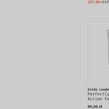
137,00 zł
17
skóry mi
Estée Laude
Perfectl
Action F
pianka d
99,00 zł
twarzy s