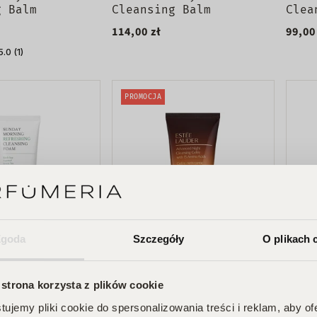
g Balm
Cleansing Balm
Clea
ty balsam do
jedwabisty balsam do
do d
114,00 zł
99,00
 makijażu 125ml
usuwania makijażu 125ml
oczy
100m
5.0 (1)
PROMOCJA
Zgoda
Szczegóły
O plikach 
 strona korzysta z plików cookie
Estée Lauder
Clini
orning
Advanced Night
Extr
ujemy pliki cookie do spersonalizowania treści i reklam, aby o
ng Cleansing
Cleansing Gelee żel do
Foam