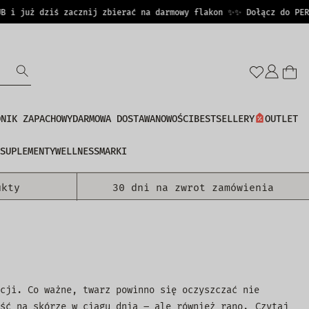
 już dziś zacznij zbierać na darmowy flakon ✨
✨ Dołącz do PERFUC
Zalo
się
DNIK ZAPACHOWY
DARMOWA DOSTAWA
NOWOŚCI
BESTSELLERY
OUTLET
SUPLEMENTY
WELLNESS
MARKI
ukty
30 dni na zwrot zamówienia
cji. Co ważne, twarz powinno się oczyszczać nie
ść na skórze w ciągu dnia – ale również rano.
Czytaj