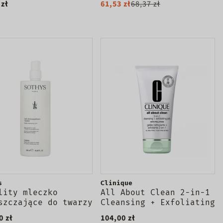
 zł
61,53 zł
68,37 zł
a twarzy 180ml
s
Clinique
lity mleczko
All About Clean 2-in-1
szczające do twarzy
Cleansing + Exfoliating
l
Jelly głęboko
0 zł
104,00 zł
oczyszczający żel do