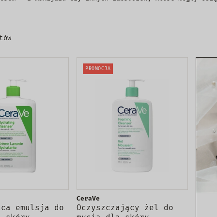
tów
PROMOCJA
CeraVe
ąca emulsja do
Oczyszczający żel do