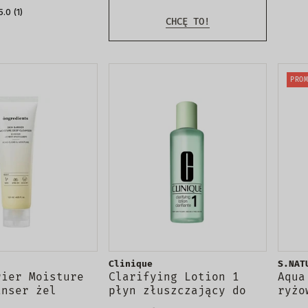
 150ml
5.0 (1)
CHCĘ TO!
PROM
Clinique
S.NAT
rier Moisture
Clarifying Lotion 1
Aqua
anser żel
płyn złuszczający do
ryżo
ający do twarzy
twarzy dla skóry bardzo
twar