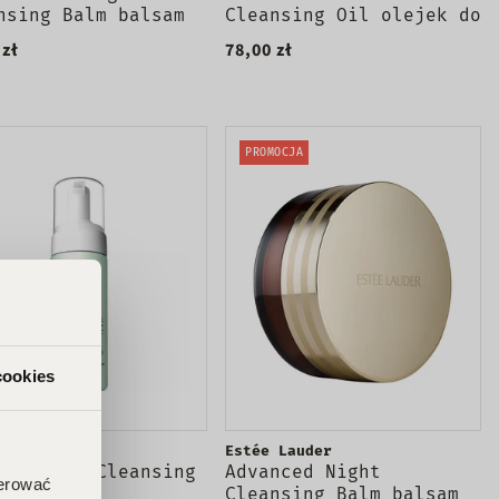
nsing Balm balsam
Cleansing Oil olejek do
emakijażu i
oczyszczania twarzy
 zł
78,00 zł
szczania twarzy
200ml
l
PROMOCJA
cookies
que
Estée Lauder
a Gentle Cleansing
Advanced Night
ferować
 pianka
Cleansing Balm balsam