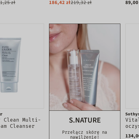
1,25 zł
186,42 zł
219,32 zł
89,00
eszanej 400ml
oczyszczająca do twarzy
myci
125ml
r
Sothy
S.NATURE
y Clean Multi-
Vita
oam Cleanser
oczy
o oczyszczania
500m
Przełącz skórę na
134,0
nawilżenie!
kóra normalna i