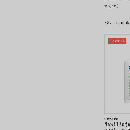
więcej
387 produk
PROMOCJA
CeraVe
Nawilżaj