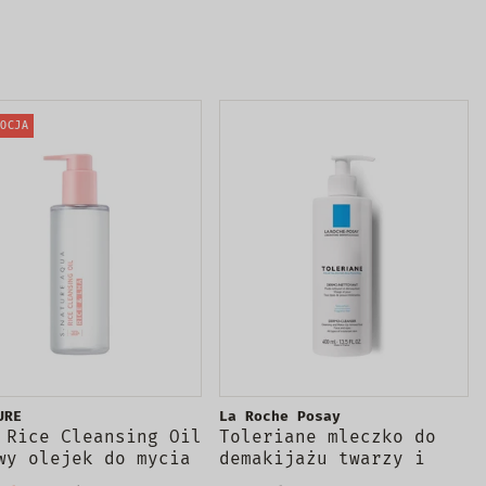
mycia twarzy 2w1 150ml
OCJA
URE
La Roche Posay
 Rice Cleansing Oil
Toleriane mleczko do
wy olejek do mycia
demakijażu twarzy i
zy 200ml
oczu 400ml