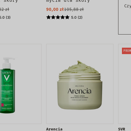
a skóry
mycia dla skóry
j i suchej
normalnej i tłustej
Cz
82 zł
90,00 zł
105,88 zł
976ml
5.0 (3)
5.0 (2)
PROM
Arencia
SVR