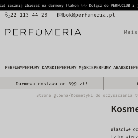
PRZEJDŹ
zacznij zbierać na darmowy flakon ✨
✨ Dołącz do PERFUCLUB i już 
DO
22 113 44 28
bok@perfumeria.pl
TREŚCI
|
PERFUMY
PERFUMY DAMSKIE
PERFUMY MĘSKIE
PERFUMY ARABSKIE
PE
Darmowa dostawa od 399 zł!
Strona główna
/
Kosmetyki do oczyszczania t
Kosme
Właściwe oc
tylko wiecz