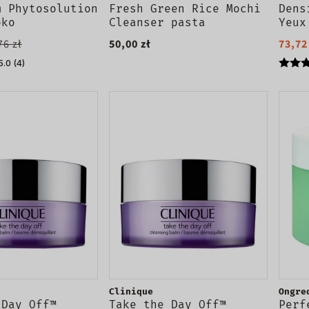
m Phytosolution
Fresh Green Rice Mochi
Dens
oko
Cleanser pasta
Yeux
ający 400ml
oczyszczająco-
oczu
76 zł
50,00 zł
73,72
nawilżająca 120g
5.0 (4)
Clinique
Ongre
 Day Off™
Take the Day Off™
Perf