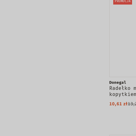
PROMOCJA
Donegal
Radełko 
kopytkie
skórek 1
10,61 zł
13,