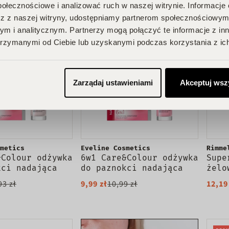
połecznościowe i analizować ruch w naszej witrynie. Informacje 
PROMOCJA
PROM
z z naszej witryny, udostępniamy partnerom społecznościowym
m i analitycznym. Partnerzy mogą połączyć te informacje z in
rzymanymi od Ciebie lub uzyskanymi podczas korzystania z ich
Zarządaj ustawieniami
Akceptuj wsz
metics
Eveline Cosmetics
Rimme
&Colour odżywka
6w1 Care&Colour odżywka
Supe
kci nadająca
do paznokci nadająca
żelo
ench 5ml
kolor Rose 5ml
pazn
93 zł
9,99 zł
10,99 zł
12,19