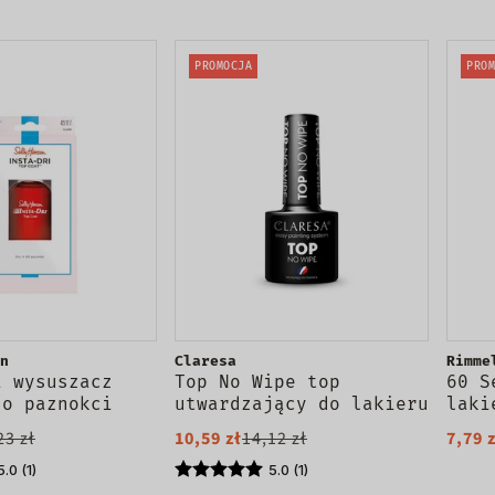
PROMOCJA
PROM
n
Claresa
Rimme
i wysuszacz
Top No Wipe top
60 S
do paznokci
utwardzający do lakieru
laki
hybrydowego bez
Quee
23 zł
10,59 zł
14,12 zł
7,79 
przemywania 5g
5.0 (1)
5.0 (1)