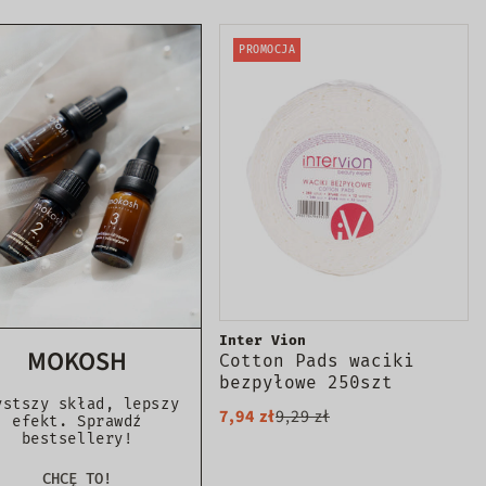
PROMOCJA
Inter Vion
MOKOSH
Cotton Pads waciki
bezpyłowe 250szt
ystszy skład, lepszy
7,94 zł
9,29 zł
efekt. Sprawdź
bestsellery!
CHCĘ TO!