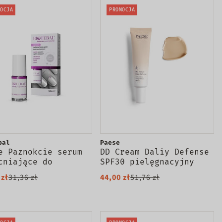
OCJA
PROMOCJA
bal
Paese
e Paznokcie serum
DD Cream Daliy Defense
cniające do
SPF30 pielęgnacyjny
okci 6.6 ml
krem koloryzujący 2W
 zł
31,36 zł
44,00 zł
51,76 zł
Beige 30ml