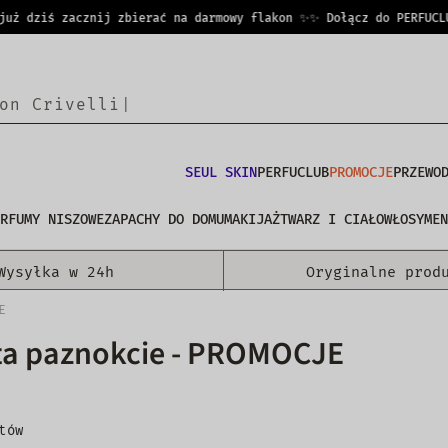
 dziś zacznij zbierać na darmowy flakon ✨
✨ Dołącz do PERFUCLUB i
o
n
|
SEUL SKIN
PERFUCLUB
PROMOCJE
PRZEWO
RFUMY NISZOWE
ZAPACHY DO DOMU
MAKIJAŻ
TWARZ I CIAŁO
WŁOSY
MEN
Wysyłka w 24h
Oryginalne prod
E
ta paznokcie - PROMOCJE
tów