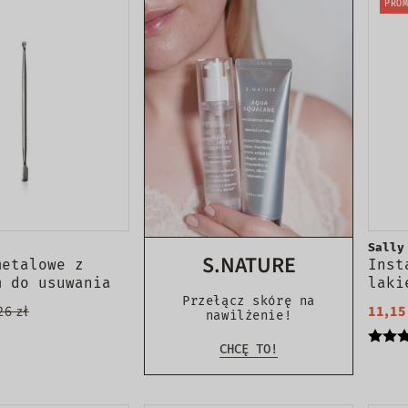
PROM
Sally
S.NATURE
metalowe z
Inst
m do usuwania
laki
2.7cm 2134
In a
Przełącz skórę na
26 zł
11,15
nawilżenie!
CHCĘ TO!