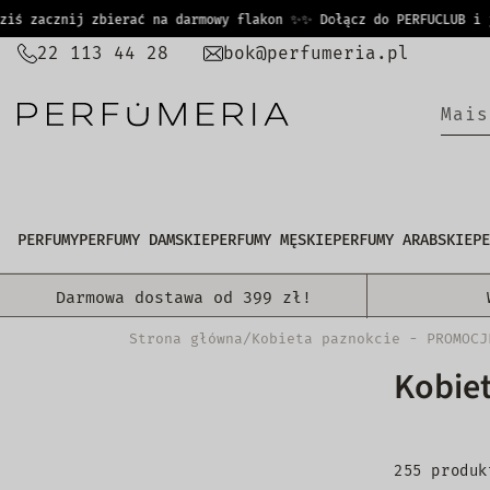
PRZEJDŹ
 zacznij zbierać na darmowy flakon ✨
✨ Dołącz do PERFUCLUB i już
DO
22 113 44 28
bok@perfumeria.pl
TREŚCI
M
a
i
s
PERFUMY
PERFUMY DAMSKIE
PERFUMY MĘSKIE
PERFUMY ARABSKIE
PE
Darmowa dostawa od 399 zł!
Strona główna
/
Kobieta paznokcie - PROMOCJ
Kobie
255 produk