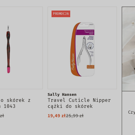
PROMOCJA
Sally Hansen
do skórek z
Travel Cuticle Nipper
m 1043
cążki do skórek
Cz
zł
19,49 zł
25,99 zł