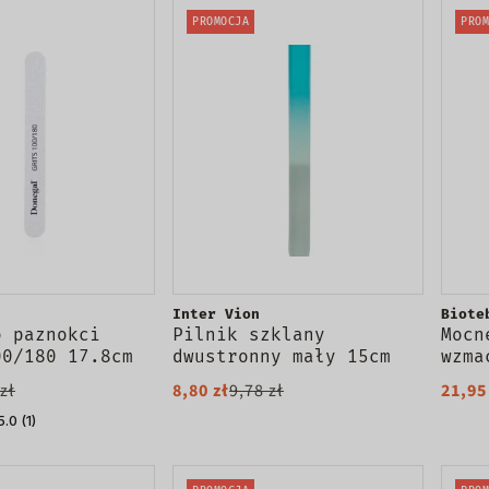
PROMOCJA
PROM
Inter Vion
Biote
o paznokci
Pilnik szklany
Mocn
00/180 17.8cm
dwustronny mały 15cm
wzma
pazn
zł
8,80 zł
9,78 zł
21,95
5.0 (1)