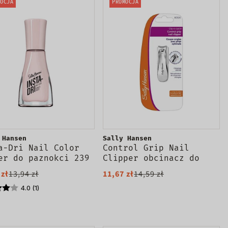
OCJA
PROMOCJA
 Hansen
Sally Hansen
a-Dri Nail Color
Control Grip Nail
er do paznokci 239
Clipper obcinacz do
 Blush 9.17ml
paznokci dłoni
 zł
13,94 zł
11,67 zł
14,59 zł
4.0 (1)