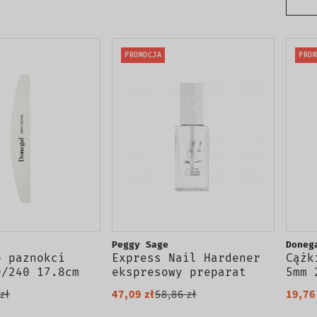
PROMOCJA
PROM
Peggy Sage
Doneg
o paznokci
Express Nail Hardener
Cążk
0/240 17.8cm
ekspresowy preparat
5mm 
utwardzający do
zł
47,09 zł
58,86 zł
19,76
paznokci 11ml