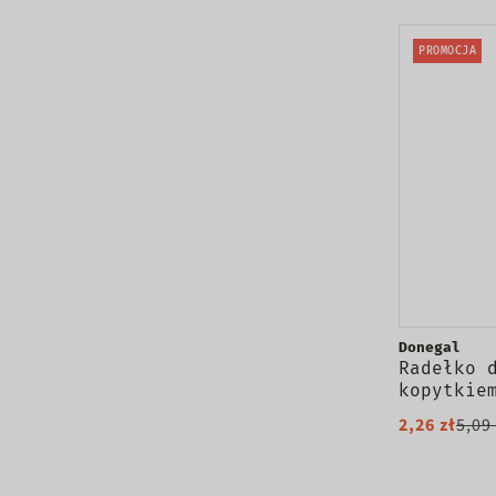
PROMOCJA
Donegal
Radełko 
kopytkie
2,26 zł
5,09 