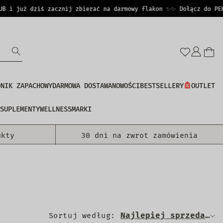
 już dziś zacznij zbierać na darmowy flakon ✨
✨ Dołącz do PERFUC
Zalo
się
DNIK ZAPACHOWY
DARMOWA DOSTAWA
NOWOŚCI
BESTSELLERY
OUTLET
SUPLEMENTY
WELLNESS
MARKI
ukty
30 dni na zwrot zamówienia
Sortuj według: