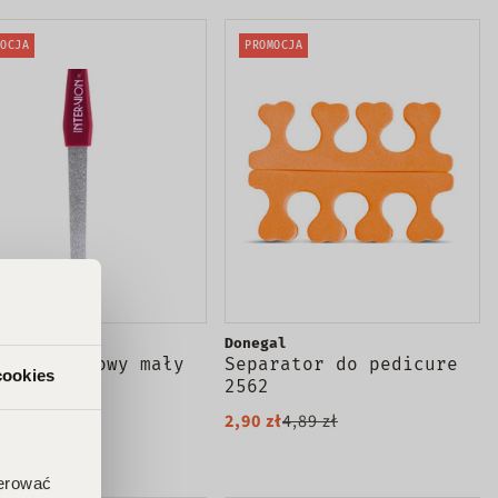
OCJA
PROMOCJA
 Vion
Donegal
ik szafirowy mały
Separator do pedicure
cookies
2562
zł
5,23 zł
2,90 zł
4,89 zł
5.0 (1)
ferować