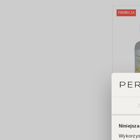
PROMOCJA
KillyS
Bezaceto
paznokci
6,67 zł
7,85 
Niniejsza
Wykorzyst