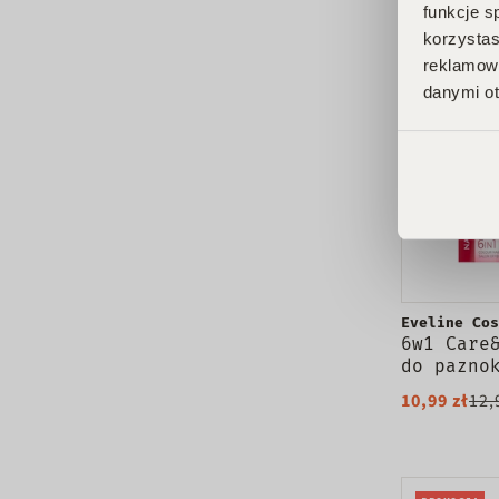
funkcje s
PROMOCJA
korzystas
reklamowy
danymi ot
Eveline Cos
6w1 Care
do pazno
kolor Fr
10,99 zł
12,