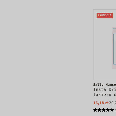
PROMOCJA
Sally Hanse
Insta Dr
lakieru 
13.3ml
16,18 zł
20,