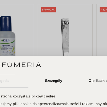
PROMOCJA
PROM
Donegal
Inter
nowy zmywacz do
Obcinacz do paznokci
Piln
Zgoda
Szczegóły
O plikach 
 50ml
Duży 1015
13cm
zł
6,61 zł
8,26 zł
4,71 
 strona korzysta z plików cookie
ujemy pliki cookie do spersonalizowania treści i reklam, aby o