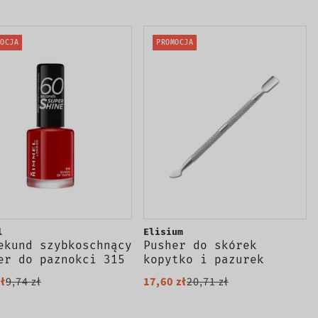
OCJA
PROMOCJA
l
Elisium
ekund szybkoschnący
Pusher do skórek
er do paznokci 315
kopytko i pazurek
n of Tarts 8ml
zł
9,74 zł
17,60 zł
20,71 zł