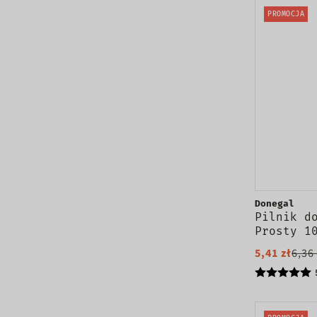
PROMOCJA
Donegal
Pilnik d
Prosty 1
1028
5,41 zł
6,36 