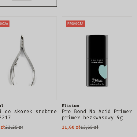
OCJA
PROMOCJA
al
Elisium
i do skórek srebrne
Pro Bond No Acid Primer
2217
primer bezkwasowy 9g
 zł
23,25 zł
11,60 zł
13,65 zł