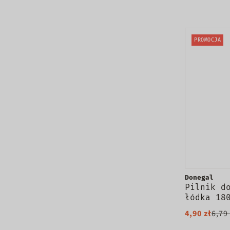
PROMOCJA
Donegal
Pilnik d
łódka 18
2075
4,90 zł
6,79 