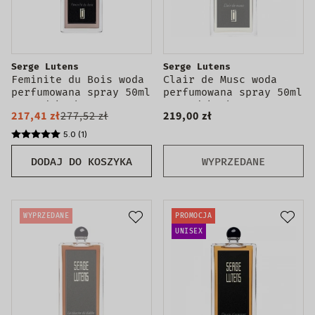
Serge Lutens
Serge Lutens
Feminite du Bois woda
Clair de Musc woda
perfumowana spray 50ml
perfumowana spray 50ml
- produkt bez
- produkt bez
217,41 zł
277,52 zł
219,00 zł
opakowania
opakowania
5.0 (1)
DODAJ DO KOSZYKA
WYPRZEDANE
WYPRZEDANE
PROMOCJA
UNISEX