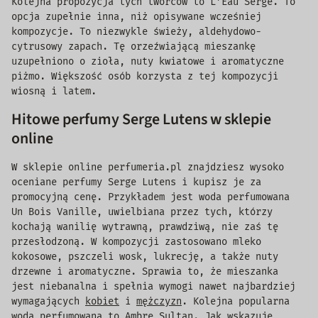
Kolejna propozycja tych twórców to L’Eau Serge. To
opcja zupełnie inna, niż opisywane wcześniej
kompozycje. To niezwykle świeży, aldehydowo-
cytrusowy zapach. Tę orzeźwiającą mieszankę
uzupełniono o zioła, nuty kwiatowe i aromatyczne
piżmo. Większość osób korzysta z tej kompozycji
wiosną i latem.
Hitowe perfumy Serge Lutens w sklepie
online
W sklepie online perfumeria.pl znajdziesz wysoko
oceniane perfumy Serge Lutens i kupisz je za
promocyjną cenę. Przykładem jest woda perfumowana
Un Bois Vanille, uwielbiana przez tych, którzy
kochają wanilię wytrawną, prawdziwą, nie zaś tę
przesłodzoną. W kompozycji zastosowano mleko
kokosowe, pszczeli wosk, lukrecję, a także nuty
drzewne i aromatyczne. Sprawia to, że mieszanka
jest niebanalna i spełnia wymogi nawet najbardziej
wymagających
kobiet
i
mężczyzn
. Kolejna popularna
woda perfumowana to Ambre Sultan. Jak wskazuje