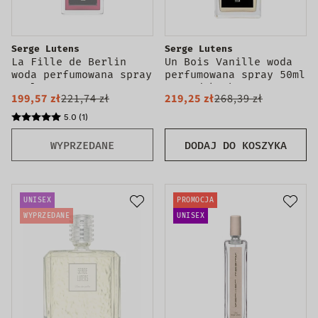
Serge Lutens
Serge Lutens
La Fille de Berlin
Un Bois Vanille woda
woda perfumowana spray
perfumowana spray 50ml
50ml
- produkt bez
199,57 zł
221,74 zł
219,25 zł
268,39 zł
opakowania
5.0 (1)
WYPRZEDANE
DODAJ DO KOSZYKA
UNISEX
PROMOCJA
WYPRZEDANE
UNISEX