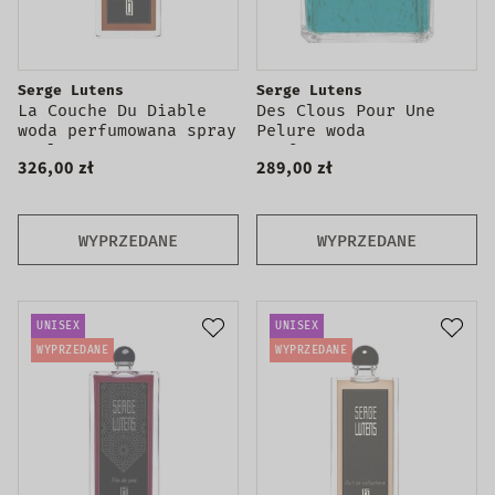
Serge Lutens
Serge Lutens
La Couche Du Diable
Des Clous Pour Une
woda perfumowana spray
Pelure woda
50ml
perfumowana spray
326,00 zł
289,00 zł
100ml
WYPRZEDANE
WYPRZEDANE
UNISEX
UNISEX
WYPRZEDANE
WYPRZEDANE