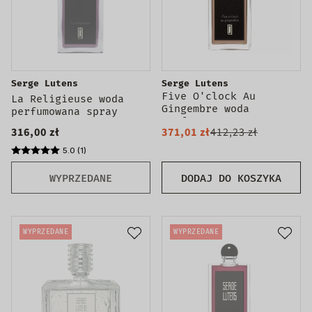
Serge Lutens
Serge Lutens
Five O'clock Au
La Religieuse woda
Gingembre woda
perfumowana spray
perfumowana spray
316,00 zł
371,01 zł
412,23 zł
100ml
5.0 (1)
WYPRZEDANE
DODAJ DO KOSZYKA
WYPRZEDANE
WYPRZEDANE