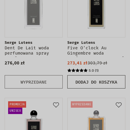
Serge Lutens
Serge Lutens
Dent De Lait woda
Five O'clock Au
perfumowana spray
Gingembre woda
100ml
perfumowana spray 50ml
276,00 zł
273,41 zł
303,79 zł
5.0 (1)
WYPRZEDANE
DODAJ DO KOSZYKA
PROMOCJA
WYPRZEDANE
UNISEX