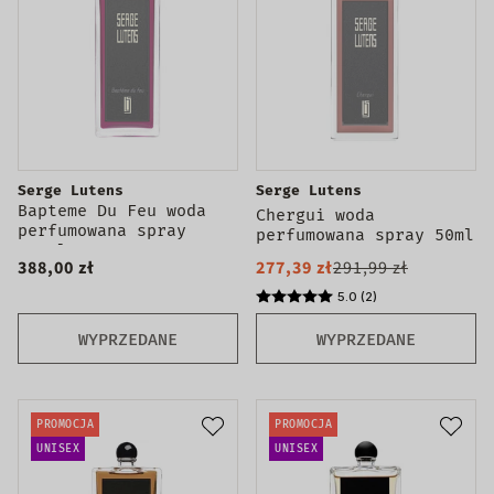
Serge Lutens
Serge Lutens
Bapteme Du Feu woda
Chergui woda
perfumowana spray
perfumowana spray 50ml
100ml
388,00 zł
277,39 zł
291,99 zł
5.0 (2)
WYPRZEDANE
WYPRZEDANE
PROMOCJA
PROMOCJA
UNISEX
UNISEX