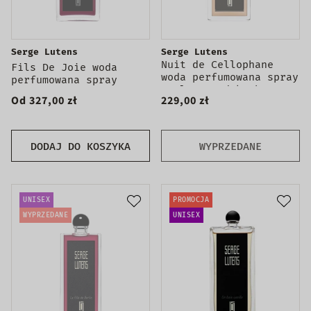
Serge Lutens
Serge Lutens
Nuit de Cellophane
Fils De Joie woda
woda perfumowana spray
perfumowana spray
50ml - produkt bez
Od 327,00 zł
229,00 zł
opakowania
DODAJ DO KOSZYKA
WYPRZEDANE
UNISEX
PROMOCJA
WYPRZEDANE
UNISEX