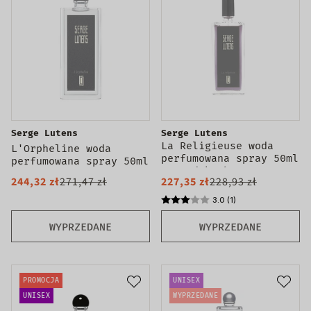
Serge Lutens
Serge Lutens
La Religieuse woda
L'Orpheline woda
perfumowana spray 50ml
perfumowana spray 50ml
- produkt bez
244,32 zł
271,47 zł
227,35 zł
228,93 zł
opakowania
3.0 (1)
WYPRZEDANE
WYPRZEDANE
PROMOCJA
UNISEX
UNISEX
WYPRZEDANE