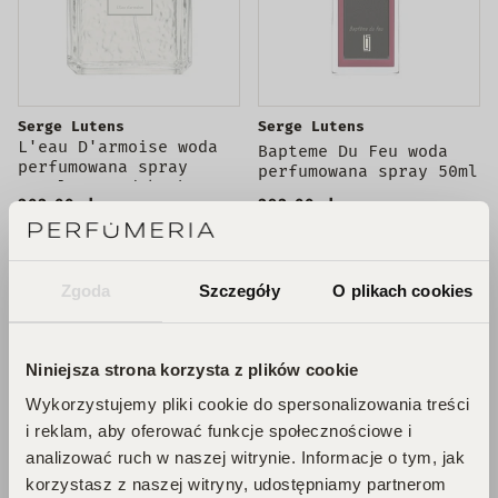
Serge Lutens
Serge Lutens
L'eau D'armoise woda
Bapteme Du Feu woda
perfumowana spray
perfumowana spray 50ml
100ml - produkt bez
202,00 zł
292,00 zł
opakowania
WYPRZEDANE
WYPRZEDANE
Zgoda
Szczegóły
O plikach cookies
WYPRZEDANE
UNISEX
Niniejsza strona korzysta z plików cookie
WYPRZEDANE
Wykorzystujemy pliki cookie do spersonalizowania treści
i reklam, aby oferować funkcje społecznościowe i
analizować ruch w naszej witrynie. Informacje o tym, jak
korzystasz z naszej witryny, udostępniamy partnerom