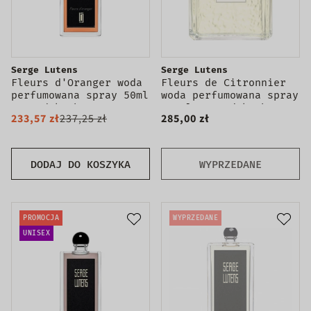
Serge Lutens
Serge Lutens
Fleurs d'Oranger woda
Fleurs de Citronnier
perfumowana spray 50ml
woda perfumowana spray
- produkt bez
100ml - produkt bez
233,57 zł
237,25 zł
285,00 zł
opakowania
opakowania
DODAJ DO KOSZYKA
WYPRZEDANE
PROMOCJA
WYPRZEDANE
UNISEX