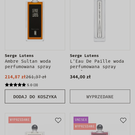
Serge Lutens
Serge Lutens
Ambre Sultan woda
L'Eau De Paille woda
perfumowana spray
perfumowana spray
Tester
100ml
214,87 zł
261,37 zł
344,00 zł
5.0 (3)
DODAJ DO KOSZYKA
WYPRZEDANE
WYPRZEDANE
UNISEX
WYPRZEDANE