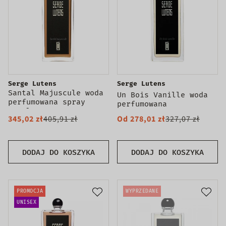
Serge Lutens
Serge Lutens
Santal Majuscule woda
Un Bois Vanille woda
perfumowana spray
perfumowana
100ml
345,02 zł
405,91 zł
Od 278,01 zł
327,07 zł
DODAJ DO KOSZYKA
DODAJ DO KOSZYKA
PROMOCJA
WYPRZEDANE
UNISEX