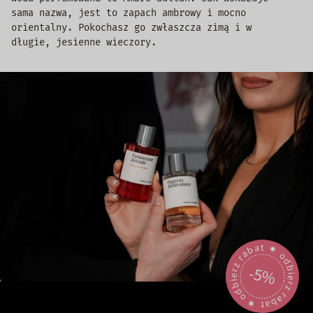
sama nazwa, jest to zapach ambrowy i mocno
orientalny. Pokochasz go zwłaszcza zimą i w
długie, jesienne wieczory.
odbierz rabat 🟎 odbierz rabat 🟎
-5%