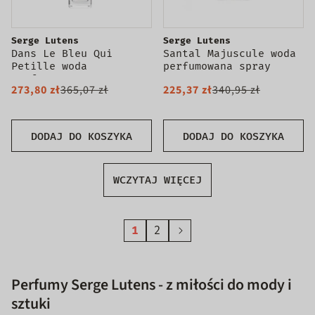
Serge Lutens
Serge Lutens
Dans Le Bleu Qui
Santal Majuscule woda
Petille woda
perfumowana spray
perfumowana spray
Tester
273,80 zł
365,07 zł
225,37 zł
340,95 zł
100ml
DODAJ DO KOSZYKA
DODAJ DO KOSZYKA
WCZYTAJ WIĘCEJ
1
2
Perfumy Serge Lutens - z miłości do mody i
sztuki