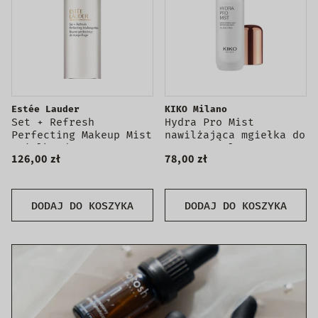
Estée Lauder
KIKO Milano
Set + Refresh
Hydra Pro Mist
Perfecting Makeup Mist
nawilżająca mgiełka do
mgiełka do twarzy
twarzy 40ml
126,00 zł
78,00 zł
116ml
DODAJ DO KOSZYKA
DODAJ DO KOSZYKA