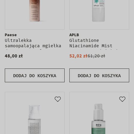
Paese
APLB
Ultralekka
Glutathione
samoopalająca mgiełka
Niacinamide Mist
do twarzy 75ml
Essence rozjaśniająca
48,00 zł
52,02 zł
61,20 zł
esencja w mgiełce
105ml
DODAJ DO KOSZYKA
DODAJ DO KOSZYKA