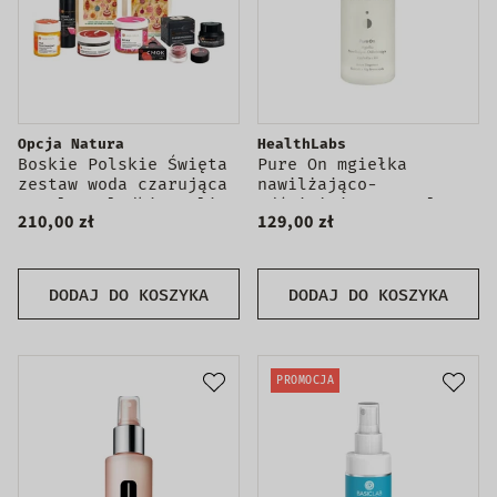
Opcja Natura
HealthLabs
Boskie Polskie Święta
Pure On mgiełka
zestaw woda czarująca
nawilżająco-
100ml + słodki peeling
odświeżająca 100ml
210,00 zł
129,00 zł
do ciała 200ml +
ochronne masło do ust
z żurawiną 5ml +
eliksir młodoścI 50ml
DODAJ DO KOSZYKA
DODAJ DO KOSZYKA
+ mus rokitnikowy do
ciała 120ml + maseczka
do twarzy z glinką
czerwoną 100ml
PROMOCJA