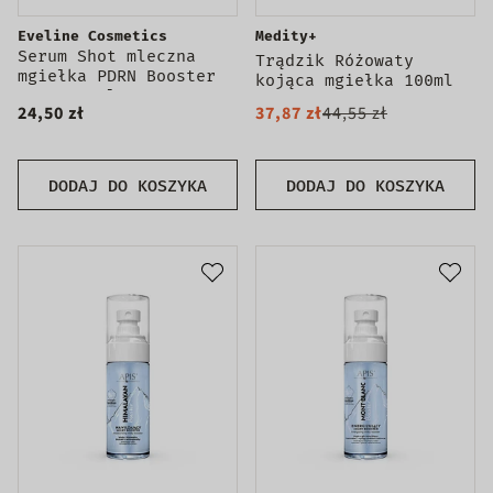
Eveline Cosmetics
Medity+
Serum Shot mleczna
Trądzik Różowaty
mgiełka PDRN Booster
kojąca mgiełka 100ml
NAD+ 110ml
24,50 zł
37,87 zł
44,55 zł
DODAJ DO KOSZYKA
DODAJ DO KOSZYKA