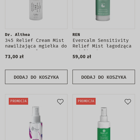
Dr. Althea
REN
345 Relief Cream Mist
Evercalm Sensitivity
nawilżająca mgiełka do
Relief Mist łagodząca
twarzy 100ml
mgiełka do twarzy
73,00 zł
59,00 zł
100ml
DODAJ DO KOSZYKA
DODAJ DO KOSZYKA
PROMOCJA
PROMOCJA