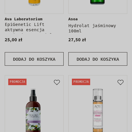
Ava Laboratorium
Asoa
EpiGenetic Lift
Hydrolat jaśminowy
aktywna esencja
100ml
tonizująca w mgiełce
25,00 zł
27,50 zł
100ml
DODAJ DO KOSZYKA
DODAJ DO KOSZYKA
PROMOCJA
PROMOCJA