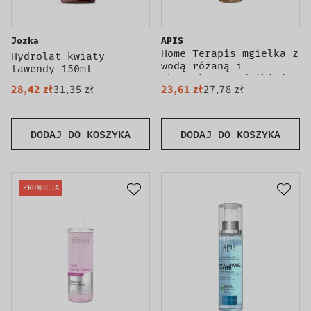
Jozka
APIS
Home Terapis mgiełka z
Hydrolat kwiaty
wodą różaną i
lawendy 150ml
ekstraktem z dzikiej
28,42 zł
31,35 zł
23,61 zł
27,78 zł
róży 150ml
DODAJ DO KOSZYKA
DODAJ DO KOSZYKA
PROMOCJA