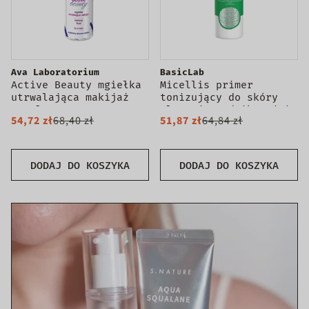
Ava Laboratorium
BasicLab
Active Beauty mgiełka
Micellis primer
utrwalająca makijaż
tonizujący do skóry
100ml
tłustej trądzikowej i
54,72 zł
68,40 zł
51,87 zł
64,84 zł
wrażliwej 150ml
DODAJ DO KOSZYKA
DODAJ DO KOSZYKA