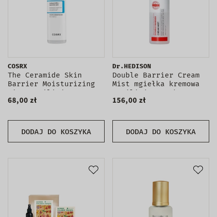
COSRX
Dr.HEDISON
The Ceramide Skin
Double Barrier Cream
Barrier Moisturizing
Mist mgiełka kremowa
Mist nawilżająca
nawilżająco-ochronna
68,00 zł
156,00 zł
mgiełka do twarzy
100ml
120ml
DODAJ DO KOSZYKA
DODAJ DO KOSZYKA