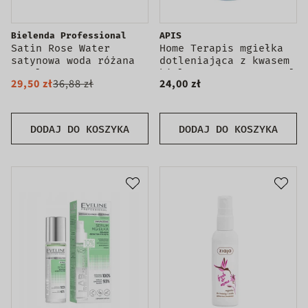
Bielenda Professional
APIS
Satin Rose Water
Home Terapis mgiełka
satynowa woda różana
dotleniająca z kwasem
500ml
hialuronowym 2w1 150ml
29,50 zł
36,88 zł
24,00 zł
DODAJ DO KOSZYKA
DODAJ DO KOSZYKA