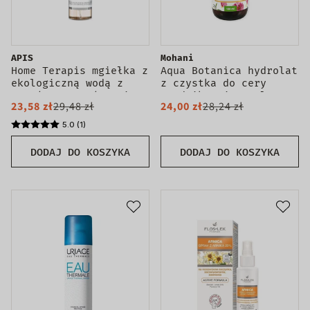
APIS
Mohani
Home Terapis mgiełka z
Aqua Botanica hydrolat
ekologiczną wodą z
z czystka do cery
owoców pomarańczy i
trądzikowej 100ml
23,58 zł
29,48 zł
24,00 zł
28,24 zł
komórkami
macierzystymi 150ml
5.0 (1)
DODAJ DO KOSZYKA
DODAJ DO KOSZYKA