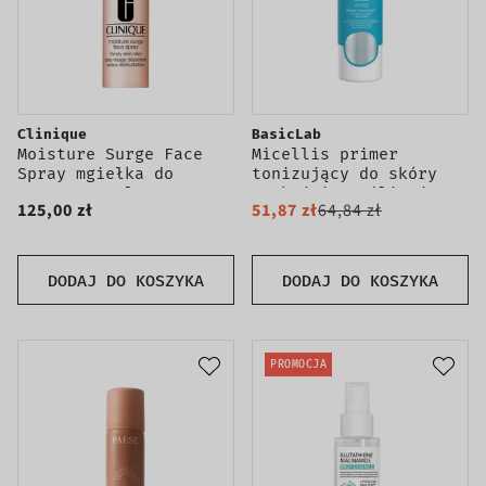
Clinique
BasicLab
Moisture Surge Face
Micellis primer
Spray mgiełka do
tonizujący do skóry
twarzy 125ml
suchej i wrażliwej
125,00 zł
51,87 zł
64,84 zł
150ml
DODAJ DO KOSZYKA
DODAJ DO KOSZYKA
PROMOCJA