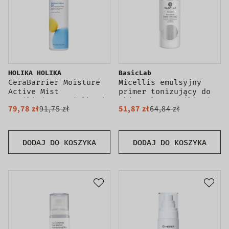
HOLIKA HOLIKA
BasicLab
CeraBarrier Moisture
Micellis emulsyjny
Active Mist
primer tonizujący do
nawilżająca mgiełka do
skóry ultrawrażliwej
79,78 zł
91,75 zł
51,87 zł
64,84 zł
twarzy z ceramidami
150ml
120ml
DODAJ DO KOSZYKA
DODAJ DO KOSZYKA