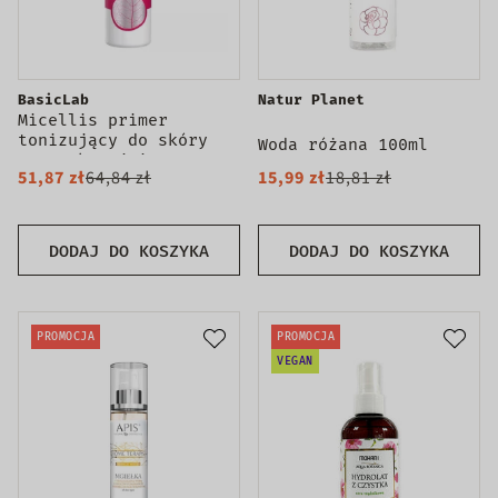
BasicLab
Natur Planet
Micellis primer
tonizujący do skóry
Woda różana 100ml
naczynkowej i
51,87 zł
64,84 zł
15,99 zł
18,81 zł
wrażliwej 150ml
DODAJ DO KOSZYKA
DODAJ DO KOSZYKA
PROMOCJA
PROMOCJA
VEGAN