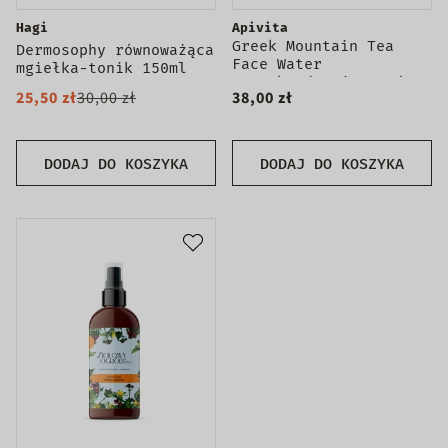
Hagi
Apivita
Greek Mountain Tea
Dermosophy równoważąca
Face Water
mgiełka-tonik 150ml
antyoksydacyjna woda
25,50 zł
30,00 zł
38,00 zł
do twarzy w sprayu z
górską herbatą 100ml
DODAJ DO KOSZYKA
DODAJ DO KOSZYKA