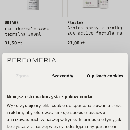
URIAGE
Floslek
Arnica spray z arniką
Eau Thermale woda
20% active formula na
termalna 300ml
rozszerzone naczynka
31,50 zł
23,00 zł
zaczerwienienia i
zasinienia 100ml
DODAJ DO KOSZYKA
DODAJ DO KOSZYKA
Zgoda
Szczegóły
O plikach cookies
Niniejsza strona korzysta z plików cookie
Wykorzystujemy pliki cookie do spersonalizowania treści
i reklam, aby oferować funkcje społecznościowe i
analizować ruch w naszej witrynie. Informacje o tym, jak
korzystasz z naszej witryny, udostępniamy partnerom