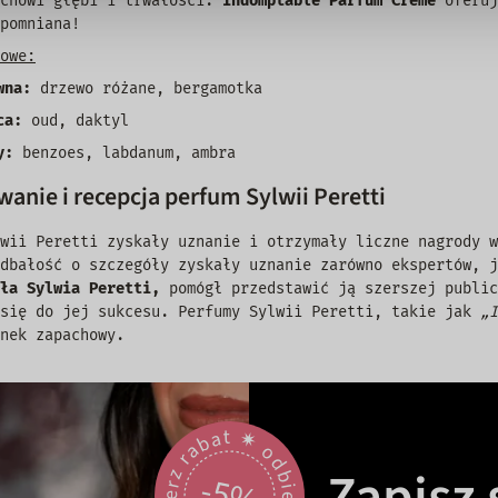
achowi głębi i trwałości.
Indomptable Parfum Crème
oferuj
pomniana!
owe:
wna:
drzewo różane, bergamotka
ca:
oud, daktyl
y:
benzoes, labdanum, ambra
anie i recepcja perfum Sylwii Peretti
wii Peretti zyskały uznanie i otrzymały liczne nagrody w
dbałość o szczegóły zyskały uznanie zarówno ekspertów, j
ła Sylwia Peretti,
pomógł przedstawić ją szerszej public
 się do jej sukcesu. Perfumy Sylwii Peretti, takie jak
„I
nek zapachowy.
odbierz rabat 🟎 odbierz rabat 🟎
Zapisz s
-5%