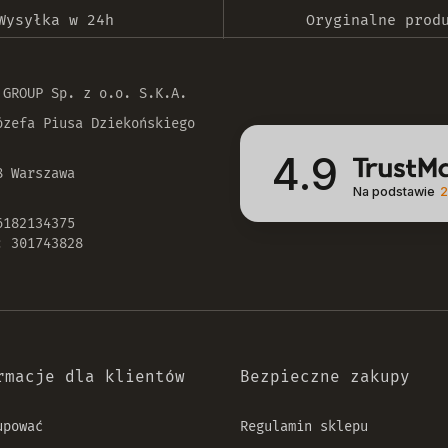
Wysyłka w 24h
Oryginalne prod
 GROUP Sp. z o.o. S.K.A.
ózefa Piusa Dziekońskiego
4.9
8 Warszawa
Na podstawie
2
6182134375
: 301743828
rmacje dla klientów
Bezpieczne zakupy
upować
Regulamin sklepu