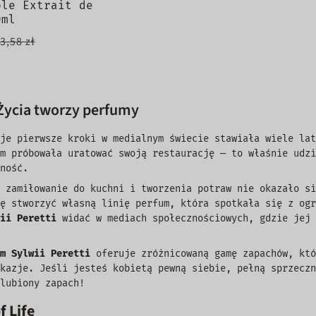
ble Extrait de
0ml
3,58 zł
Życia tworzy perfumy
je pierwsze kroki w medialnym świecie stawiała wiele lat
m próbowała uratować swoją restaurację — to właśnie udzi
lność.
 zamiłowanie do kuchni i tworzenia potraw nie okazało si
ę stworzyć własną linię perfum, która spotkała się z ogr
wii Peretti
widać w mediach społecznościowych, gdzie jej
m Sylwii Peretti
oferuje zróżnicowaną gamę zapachów, któ
kazje. Jeśli jesteś kobietą pewną siebie, pełną sprzeczn
lubiony zapach!
f Life