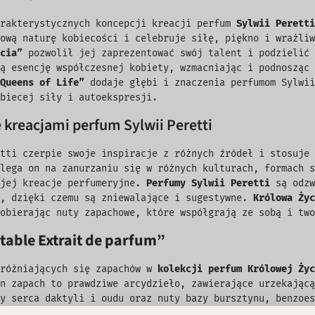
rakterystycznych koncepcji kreacji perfum
Sylwii Peretti
tową naturę kobiecości i celebruje siłę, piękno i wrażli
cia”
pozwolił jej zaprezentować swój talent i podzielić 
ą esencję współczesnej kobiety, wzmacniając i podnosząc 
Queens of Life”
dodaje głębi i znaczenia perfumom Sylwii
biecej siły i autoekspresji.
e kreacjami perfum Sylwii Peretti
tti czerpie swoje inspiracje z różnych źródeł i stosuje 
lega on na zanurzaniu się w różnych kulturach, formach s
 jej kreacje perfumeryjne.
Perfumy Sylwii Peretti
są odzw
, dzięki czemu są zniewalające i sugestywne.
Królowa Życ
obierając nuty zapachowe, które współgrają ze sobą i two
able Extrait de parfum”
yróżniających się zapachów w
kolekcji perfum Królowej Życ
n zapach to prawdziwe arcydzieło, zawierające urzekającą
y serca daktyli i oudu oraz nuty bazy bursztynu, benzoes