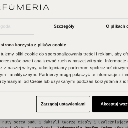
e Extrait de parfum
jest opisywany jako zapach, który ema
ącym i długotrwałym aromatem. Dzięki szykownemu i elegan
óra pewnie porusza się przez życie.
tti wraz z flakonem Indomptable Extrait de parfum
zdobył
Zgoda
Szczegóły
O plikach 
nikalne połączenie ciepłych nut oudu i daktyli tworzy za
rwały zapach
, utrzymuje się na użytkowniku przez cały dz
owe:
 strona korzysta z plików cookie
wna:
drzewo różane, bergamotka
ujemy pliki cookie do spersonalizowania treści i reklam, aby o
ca:
oud, daktyl
połecznościowe i analizować ruch w naszej witrynie. Informacje 
y:
benzoes, labdanum, ambra
z z naszej witryny, udostępniamy partnerom społecznościowym
m i analitycznym. Partnerzy mogą połączyć te informacje z in
eretti Indomptable Parfum Crème
rzymanymi od Ciebie lub uzyskanymi podczas korzystania z ich
tti Indomptable Parfum Crème
to zapach, który urzeka zmy
erfum w kremie. Te
perfumy w kremie
mają za zadanie otocz
iane doznania. Ich forma podania wzbudza ciekawość, a za
Zarządaj ustawieniami
Akceptuj wsz
ie kompozycji tego zapachu zajęło ponad rok, ukazując za
. Nuty głowy bergamotki i drzewa różanego stanowią śwież
 nuty serca oudu i daktyli tworzą ciepły i uzależniający