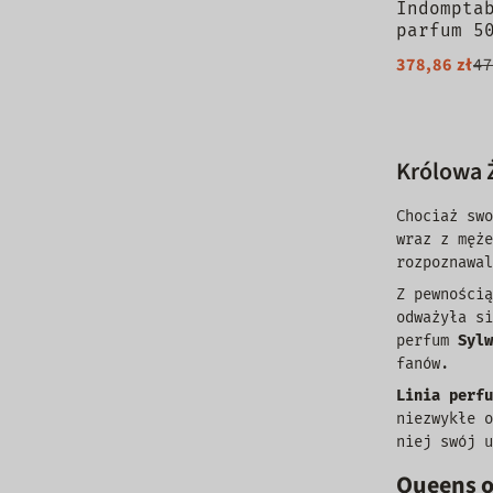
Indompta
parfum 5
378,86 zł
47
Królowa 
Chociaż swo
wraz z męże
rozpoznawa
Z pewnością
odważyła si
perfum
Syl
fanów.
Linia perfu
niezwykłe o
niej swój u
Queens o