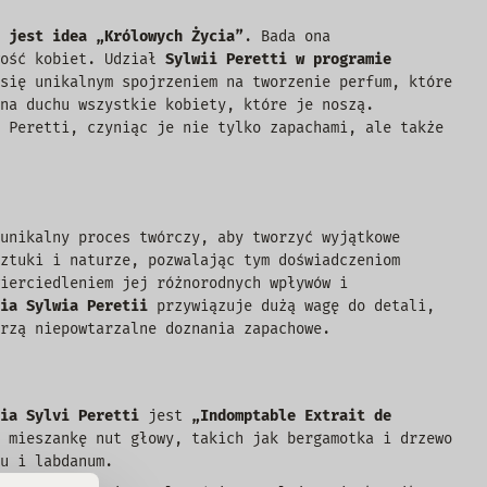
 jest idea „Królowych Życia”
. Bada ona
wość kobiet. Udział
Sylwii Peretti w programie
się unikalnym spojrzeniem na tworzenie perfum, które
na duchu wszystkie kobiety, które je noszą.
 Peretti, czyniąc je nie tylko zapachami, ale także
unikalny proces twórczy, aby tworzyć wyjątkowe
ztuki i naturze, pozwalając tym doświadczeniom
ierciedleniem jej różnorodnych wpływów i
ia Sylwia Peretii
przywiązuje dużą wagę do detali,
rzą niepowtarzalne doznania zapachowe.
ia Sylvi Peretti
jest
„Indomptable Extrait de
 mieszankę nut głowy, takich jak bergamotka i drzewo
u i labdanum.