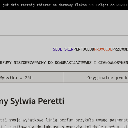
uż dziś zacznij zbierać na darmowy flakon ✨
✨ Dołącz do PERFUCLUB
SEUL SKIN
PERFUCLUB
PROMOCJE
PRZEWO
RFUMY NISZOWE
ZAPACHY DO DOMU
MAKIJAŻ
TWARZ I CIAŁO
WŁOSY
MEN
Wysyłka w 24h
Oryginalne prod
y Sylwia Peretti
tti swoją wyjątkową linią perfum przykuła uwagę pasjonat
i i zamiłowania do luksusu stworzyła kolekcję perfum, kt