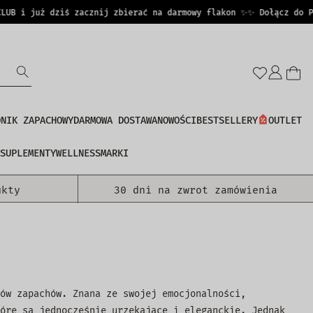
 i już dziś zacznij zbierać na darmowy flakon ✨
✨ Dołącz do PERF
Zalo
się
DNIK ZAPACHOWY
DARMOWA DOSTAWA
NOWOŚCI
BESTSELLERY
OUTLET
SUPLEMENTY
WELLNESS
MARKI
ukty
30 dni na zwrot zamówienia
ów zapachów. Znana ze swojej emocjonalności,
óre są jednocześnie urzekające i eleganckie. Jednak