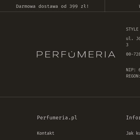
Darmowa dostawa od 399 zł!
STYLE
ul. J
3
00-72
NIP: 
REGON
Perfumeria.pl
Info
Kontakt
Jak k