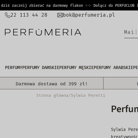
PRZEJDŹ
iś zacznij zbierać na darmowy flakon ✨
✨ Dołącz do PERFUCLUB i j
DO
22 113 44 28
bok@perfumeria.pl
TREŚCI
H
e
|
PERFUMY
PERFUMY DAMSKIE
PERFUMY MĘSKIE
PERFUMY ARABSKIE
PE
Darmowa dostawa od 399 zł!
Strona główna
/
Sylwia Peretti
Perfum
Sylwia Pere
kreatywnośc