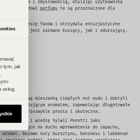
nuje ciepłem i zmysłowością, otulając użytkownika
ckiemu wyglądowi
perfumy
te są przeznaczone dla
a wierną rzeszę fanów i otrzymała entuzjastyczne
cookies
pach, który jest zarówno kuszący, jak i odurzający.
ień.
ferować
o tym, jak
,
nymi
 usług.
sły wyjątkową mieszanką ciepłych nut oudu i daktyli
yć Cię odurzającym aromatem, zapewniając długotrwałe
razem jest niezwykle prosta i skuteczna.
ystkie
angażowanie i wiedzę Sylwii Peretti jako
e i podnoszące na duchu wprowadzenie do zapachu,
 aromat. Bazowe nuty bursztynu, benzoesu i labdanum