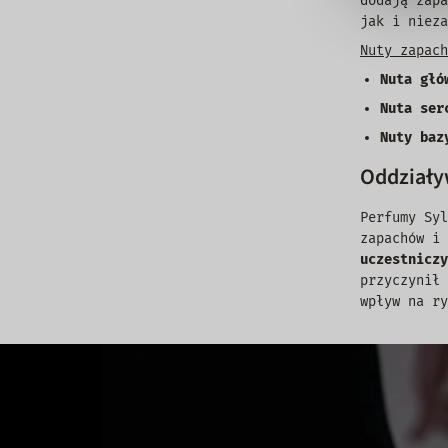
dodają zap
jak i nieza
Nuty zapach
Nuta głó
Nuta ser
Nuty baz
Oddziaływ
Perfumy Syl
zapachów i 
uczestniczy
przyczynił
wpływ na ry