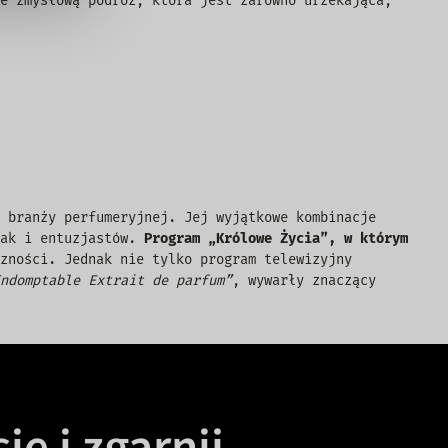
e zmysłową podróż, która jest zarówno urzekająca,
 branży perfumeryjnej. Jej wyjątkowe kombinacje
ak i entuzjastów.
Program „Królowe Życia”, w którym
zności. Jednak nie tylko program telewizyjny
ndomptable Extrait de parfum”
, wywarły znaczący
ię i zgarnij