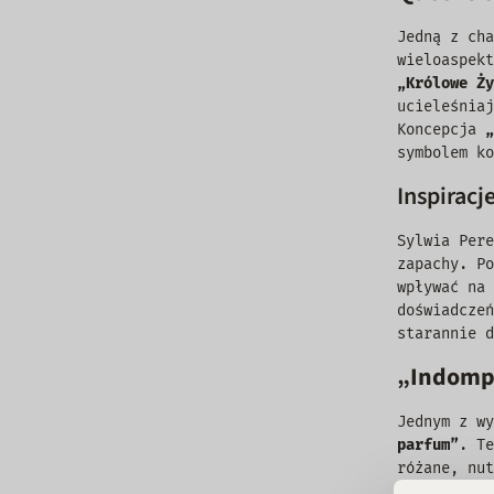
Jedną z cha
wieloaspek
„Królowe Ży
ucieleśniaj
Koncepcja
„
symbolem ko
Inspiracj
Sylwia Pere
zapachy. Po
wpływać na
doświadczeń
starannie d
„Indompt
Jednym z w
parfum”
. Te
różane, nut