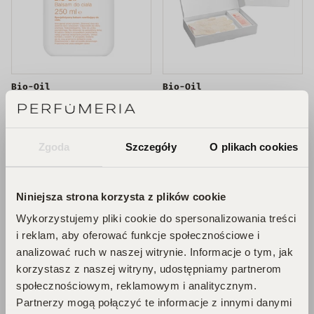
Bio-Oil
Bio-Oil
Zestaw olejek do
Specjalistyczny balsam
pielęgnacji skóry 60ml
do ciała 250ml
+ rękawiczka
55,00 zł
58,00 zł
Zgoda
Szczegóły
O plikach cookies
WYPRZEDANE
WYPRZEDANE
Niniejsza strona korzysta z plików cookie
Wykorzystujemy pliki cookie do spersonalizowania treści
Bio-Oil – Skuteczna Pielęgnacja Blizn i
i reklam, aby oferować funkcje społecznościowe i
analizować ruch w naszej witrynie. Informacje o tym, jak
Rozstępów
korzystasz z naszej witryny, udostępniamy partnerom
społecznościowym, reklamowym i analitycznym.
Bio-Oil
to jeden z najbardziej rozpoznawalnych i
cenionych produktów na rynku, który zdobył uznanie
Partnerzy mogą połączyć te informacje z innymi danymi