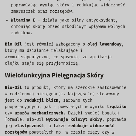
poprawiając wygląd skóry i redukując widoczność
zmarszczek oraz rozstępów.
Witamina E
– działa jako silny antyoksydant,
chroniąc skórę przed szkodliwym wpływem wolnych
rodników.
Bio-Oil
jest również wzbogacony o
olej lawendowy
,
który ma działanie relaksujące i
aromaterapeutyczne, co sprawia, że aplikacja
olejku staje się przyjemnością.
Wielofunkcyjna Pielęgnacja Skóry
Bio-Oil
to produkt, który ma szerokie zastosowanie
w codziennej pielęgnacji. Najczęściej stosowany
jest do
redukcji blizn
, zarówno tych
pooperacyjnych, jak i powstałych w wyniku
trądziku
czy
urazów mechanicznych
. Dzięki swojej bogatej
formule, Bio-Oil
wyrównuje koloryt skóry
, poprawia
jej
elastyczność
, a także
redukuje widoczność
rozstępów
powstałych np. w czasie ciąży czy w