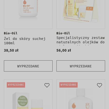
Bio-Oil
Bio-Oil
Specjalistyczny zestaw
Żel do skóry suchej
naturalnych olejków do
100ml
pielęgnacji skóry
38,50 zł
56,00 zł
125ml + 25ml
WYPRZEDANE
WYPRZEDANE
WYPRZEDANE
WYPRZEDANE