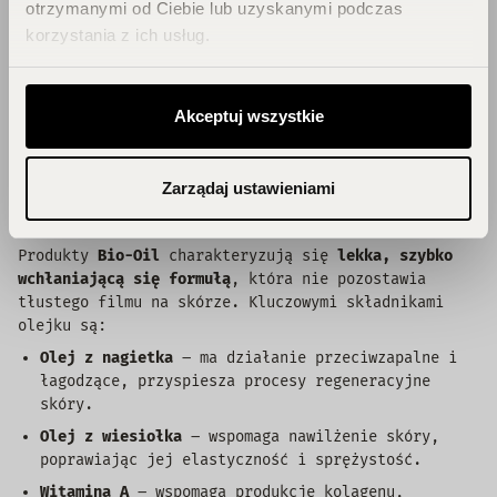
dzięki swojej
skuteczności w walce z bliznami,
otrzymanymi od Ciebie lub uzyskanymi podczas
rozstępami oraz nierównomiernym kolorytem skóry
.
korzystania z ich usług.
Marka ta stała się symbolem
profesjonalnej
pielęgnacji
skóry w domowych warunkach, oferując
wyjątkową formułę, która łączy w sobie
roślinne
Akceptuj wszystkie
oleje, witaminy oraz innowacyjne technologie
,
zapewniając długotrwałe efekty poprawy kondycji
skóry.
Zarządaj ustawieniami
Unikalna Formuła, Która Działa
Produkty
Bio-Oil
charakteryzują się
lekka, szybko
wchłaniającą się formułą
, która nie pozostawia
tłustego filmu na skórze. Kluczowymi składnikami
olejku są:
Olej z nagietka
– ma działanie przeciwzapalne i
łagodzące, przyspiesza procesy regeneracyjne
skóry.
Olej z wiesiołka
– wspomaga nawilżenie skóry,
poprawiając jej elastyczność i sprężystość.
Witamina A
– wspomaga produkcję kolagenu,