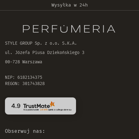
Wysyłka w 24h
Oryginalne produkty
30 dni na zwrot zamówienia
STYLE GROUP Sp. z o.o. S.K.A.
ul. Józefa Piusa Dziekońskiego 3
00-728 Warszawa
NIP: 6182134375
REGON: 301743828
4.9
Na podstawie
24 670
opinii
z całego okresu
Obserwuj nas: