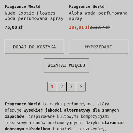
Fragrance World
Fragrance World
Nudo Exotic Flowers
Alpha woda perfumowana
woda perfumowana spray
spray
75,00 zł
187,91 zł
221,07 zł
DODAJ DO KOSZYKA
WYPRZEDANE
WCZYTAJ WIĘCEJ
1
2
3
Fragrance World
to marka perfumeryjna, która
oferuje
wysokiej jakości alternatywy dla znanych
zapachów
, inspirowane kultowymi kompozycjami
luksusowych domów perfumeryjnych. Dzięki
starannie
dobranym składnikom
i dbałości o szczegóły,