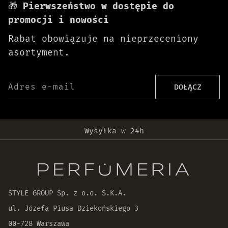
🎁
Pierwszeństwo w dostępie do
promocji i nowości
Rabat obowiązuje na nieprzeceniony
asortyment.
Adres e-mail
DOŁĄCZ
Darmowa dostawa od 399 zł!
Wysyłka w 24h
Oryginalne produkty
30 dni na zwrot zamówienia
STYLE GROUP Sp. z o.o. S.K.A.
ul. Józefa Piusa Dziekońskiego 3
00-728 Warszawa