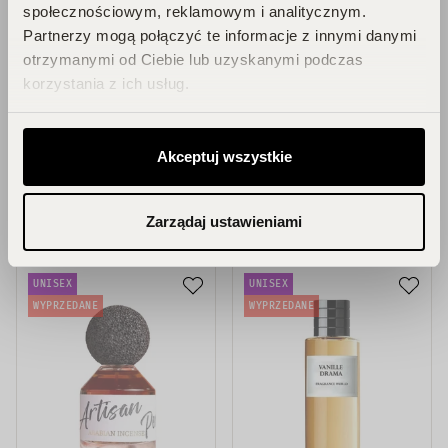
społecznościowym, reklamowym i analitycznym.
Partnerzy mogą połączyć te informacje z innymi danymi
otrzymanymi od Ciebie lub uzyskanymi podczas
Fragrance World
Fragrance World
korzystania z ich usług.
Artisan Perfumery
La Uno Million Le
Brown Sugar woda
Parfum woda
perfumowana spray
perfumowana spray
80,00 zł
59,16 zł
73,95 zł
Akceptuj wszystkie
DODAJ DO KOSZYKA
WYPRZEDANE
Zarządaj ustawieniami
UNISEX
UNISEX
WYPRZEDANE
WYPRZEDANE