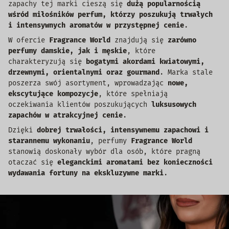
zapachy tej marki cieszą się
dużą popularnością
wśród miłośników perfum, którzy poszukują trwałych
i intensywnych aromatów w przystępnej cenie
.
W ofercie
Fragrance World
znajdują się
zarówno
perfumy damskie, jak i męskie
, które
charakteryzują się
bogatymi akordami kwiatowymi,
drzewnymi, orientalnymi oraz gourmand
. Marka stale
poszerza swój asortyment, wprowadzając
nowe,
ekscytujące kompozycje
, które spełniają
oczekiwania klientów poszukujących
luksusowych
zapachów w atrakcyjnej cenie
.
Dzięki
dobrej trwałości, intensywnemu zapachowi i
starannemu wykonaniu
, perfumy
Fragrance World
stanowią doskonały wybór dla osób, które pragną
otaczać się
eleganckimi aromatami bez konieczności
wydawania fortuny na ekskluzywne marki
.