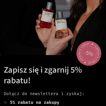
odbierz rabat 🟎 odbierz rabat 🟎
-5%
Zapisz się i zgarnij 5%
rabatu!
Dołącz do newslettera i zyskaj:
✨
5% rabatu na zakupy