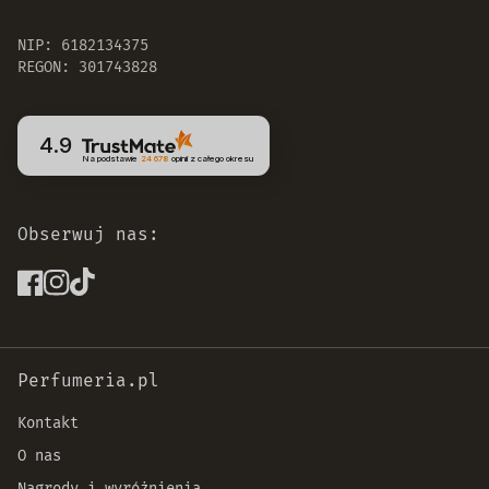
NIP: 6182134375
REGON: 301743828
4.9
Na podstawie
24 678
opinii
z całego okresu
Obserwuj nas:
Perfumeria.pl
Kontakt
O nas
Nagrody i wyróżnienia