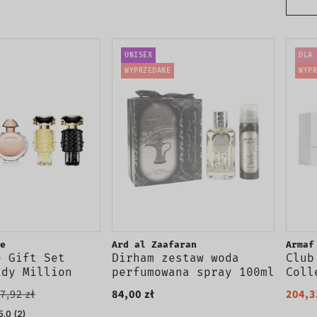
UNISEX
DLA 
WYPRZEDANE
WYPR
e
Ard al Zaafaran
Armaf
e Gift Set
Dirham zestaw woda
Club
ady Million
perfumowana spray 100ml
Coll
fumowana 5ml +
+ dezodorant spray 50ml
zest
7,92 zł
84,00 zł
204,3
woda
perf
ana 6ml + Fame
5.0 (2)