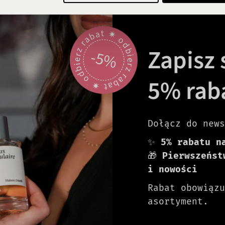
odbierz rabat 🟎 odbierz rabat 🟎
Zapisz s
-5%
5% rab
Dołącz do news
✨
5% rabatu n
🎁
Pierwszeńst
i nowości
Rabat obowiązu
asortyment.