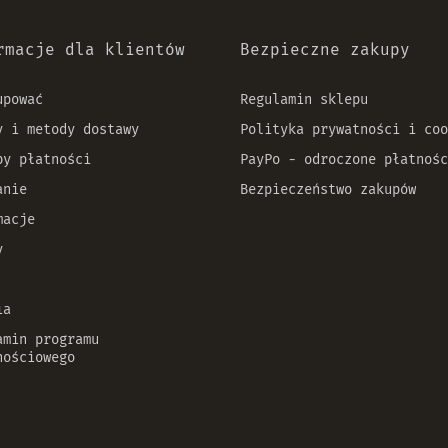
rmacje dla klientów
Bezpieczne zakupy
upować
Regulamin sklepu
y i metody dostawy
Polityka prywatności i coo
by płatności
PayPo - odroczone płatnośc
anie
Bezpieczeństwo zakupów
macje
y
ia
amin programu
nościowego