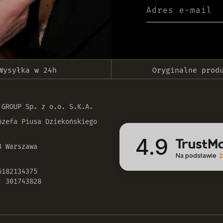
Adres e-mail
Wysyłka w 24h
Oryginalne prod
 GROUP Sp. z o.o. S.K.A.
ózefa Piusa Dziekońskiego
4.9
8 Warszawa
Na podstawie
2
6182134375
: 301743828