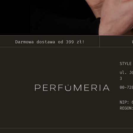
Darmowa dostawa od 399 zł!
STYLE
ul. J
3
00-72
NIP: 
REGON