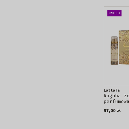
UNISEX
Lattafa
Raghba z
perfumow
+ dezodo
57,00 zł