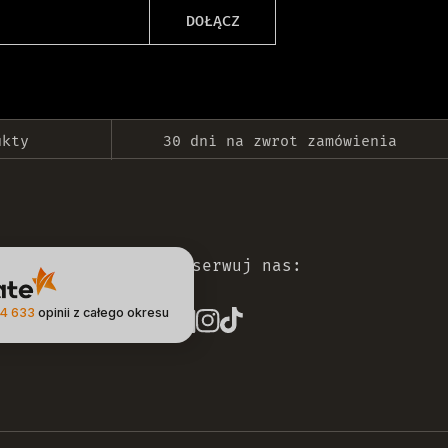
DOŁĄCZ
ukty
30 dni na zwrot zamówienia
Obserwuj nas:
4 633
opinii
z całego okresu