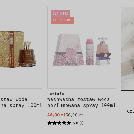
DLA NIEJ
WYPRZEDANE
Lattafa
estaw woda
Washwasha zestaw woda
ana spray 100ml
perfumowana spray 100ml
rant spray 50ml
+ dezodorant spray 50ml
Cz
48,00 zł
66,00 zł
5.0 (1)