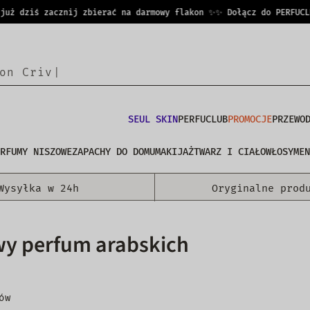
 dziś zacznij zbierać na darmowy flakon ✨
✨ Dołącz do PERFUCLUB 
SEUL SKIN
PERFUCLUB
PROMOCJE
PRZEWO
RFUMY NISZOWE
ZAPACHY DO DOMU
MAKIJAŻ
TWARZ I CIAŁO
WŁOSY
MEN
Wysyłka w 24h
Oryginalne prod
wy perfum arabskich
ów