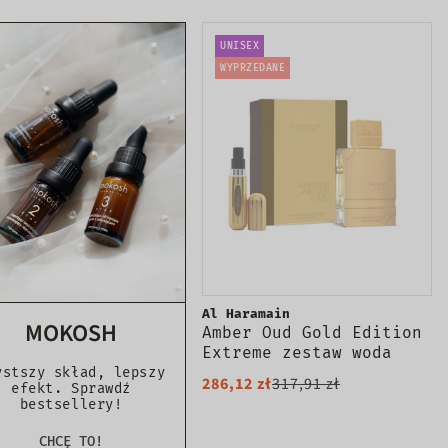
UNISEX
WYPRZEDANE
Al Haramain
MOKOSH
Amber Oud Gold Edition
Extreme zestaw woda
perfumowana spray 200ml
ystszy skład, lepszy
286,12 zł
317,91 zł
efekt. Sprawdź
+ woda perfumowana
bestsellery!
spray 10ml
CHCĘ TO!