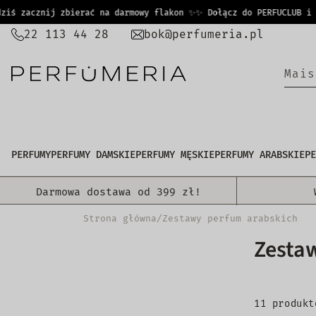
PRZEJDŹ
ś zacznij zbierać na darmowy flakon ✨
✨ Dołącz do PERFUCLUB i już
DO
22 113 44 28
bok@perfumeria.pl
TREŚCI
|
PERFUMY
PERFUMY DAMSKIE
PERFUMY MĘSKIE
PERFUMY ARABSKIE
PE
Darmowa dostawa od 399 zł!
Strona główna
/
Zestawy perfum arabskich
Zesta
11 produkt