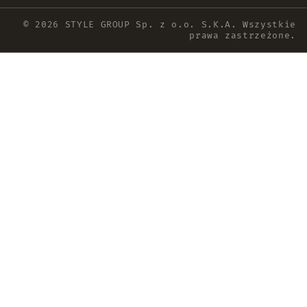
© 2026 STYLE GROUP Sp. z o.o. S.K.A. Wszystkie
prawa zastrzeżone.