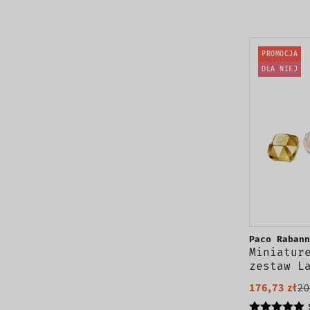
PROMOCJA
DLA NIEJ
Paco Rabann
Miniatur
zestaw L
woda per
176,73 zł
20
Olympea 
perfumow