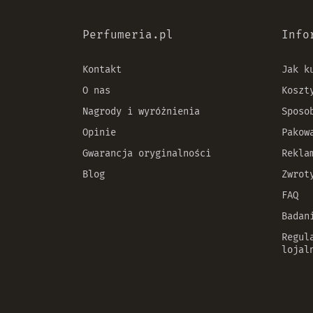
Perfumeria.pl
Info
Kontakt
Jak k
O nas
Koszt
Nagrody i wyróżnienia
Sposo
Opinie
Pakow
Gwarancja oryginalności
Rekla
Blog
Zwrot
FAQ
Badan
Regul
lojal