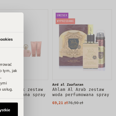
200ml
NIEJ
UNISEX
ZEDANE
WYPRZEDANE
cookies
ferować
o tym, jak
,
nymi
Ard al Zaafaran
emacy Pink zestaw
Ahlam Al Arab zestaw
 usług.
 perfumowana spray
woda perfumowana spray
l + żel pod
80ml + dezodorant spray
0 zł
69,21 zł
76,90 zł
znic 100ml + balsam
50ml
ystkie
iała 100ml