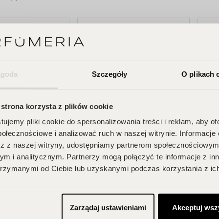
fumowana 4ml +
fumy 4ml
PROMOCJA
DLA 
UNISEX
WYPR
Zgoda
Szczegóły
O plikach 
 strona korzysta z plików cookie
ujemy pliki cookie do spersonalizowania treści i reklam, aby o
połecznościowe i analizować ruch w naszej witrynie. Informacje 
z z naszej witryny, udostępniamy partnerom społecznościowym
m i analitycznym. Partnerzy mogą połączyć te informacje z in
Lattafa
Afnan
y Silver zestaw
Sheikh Al Shuyukh
Supr
rzymanymi od Ciebie lub uzyskanymi podczas korzystania z ich
fumowana spray
zestaw woda perfumowana
woda
żel pod
spray 50ml + dezodorant
100m
4,25 zł
70,00 zł
78,00 zł
159,0
 100ml + balsam
spray 50ml
prys
Zarządaj ustawieniami
Akceptuj wsz
iu 100ml
do c