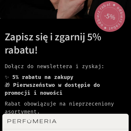
odbierz rabat 🟎 odbierz rabat 🟎
-5%
Zapisz się i zgarnij 5%
rabatu!
Dołącz do newslettera i zyskaj:
✨
5% rabatu na zakupy
🎁
Pierwszeństwo w dostępie do
promocji i nowości
Rabat obowiązuje na nieprzeceniony
asortyment.