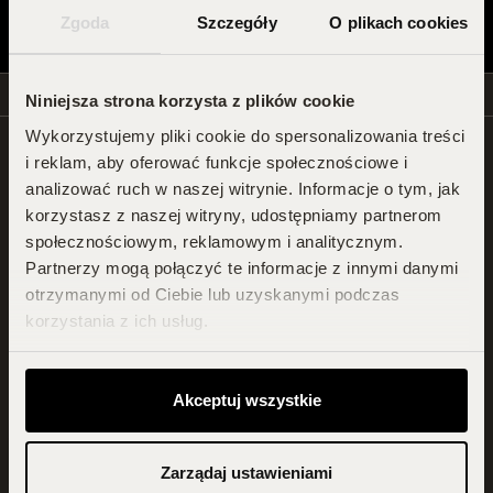
Adres e-mail
DOŁĄCZ
Zgoda
Szczegóły
O plikach cookies
Darmowa dostawa od 399 zł!
Wysyłka w 24h
Niniejsza strona korzysta z plików cookie
Wykorzystujemy pliki cookie do spersonalizowania treści
Oryginalne produkty
i reklam, aby oferować funkcje społecznościowe i
30 dni na zwrot zamówienia
analizować ruch w naszej witrynie. Informacje o tym, jak
korzystasz z naszej witryny, udostępniamy partnerom
STYLE GROUP Sp. z o.o. S.K.A.
społecznościowym, reklamowym i analitycznym.
ul. Józefa Piusa Dziekońskiego 3
Partnerzy mogą połączyć te informacje z innymi danymi
otrzymanymi od Ciebie lub uzyskanymi podczas
00-728 Warszawa
korzystania z ich usług.
NIP: 6182134375
REGON: 301743828
Akceptuj wszystkie
4.9
Zarządaj ustawieniami
Na podstawie
24 654
opinii
z całego okresu