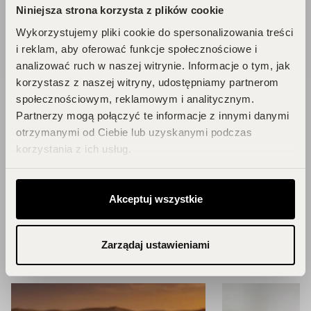
Niniejsza strona korzysta z plików cookie
DOŁĄCZ DO KLUBU!
Wykorzystujemy pliki cookie do spersonalizowania treści
i reklam, aby oferować funkcje społecznościowe i
analizować ruch w naszej witrynie. Informacje o tym, jak
korzystasz z naszej witryny, udostępniamy partnerom
społecznościowym, reklamowym i analitycznym.
Partnerzy mogą połączyć te informacje z innymi danymi
Blog
otrzymanymi od Ciebie lub uzyskanymi podczas
korzystania z ich usług.
Zainspiruj się!
Akceptuj wszystkie
ZOBACZ WSZYSTKIE ARTYKUŁY
Zarządaj ustawieniami