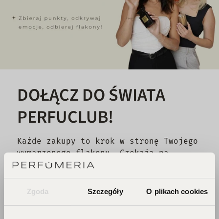
DOŁĄCZ DO ŚWIATA
PERFUCLUB!
Każde zakupy to krok w stronę Twojego
wymarzonego flakonu. Czekają na
Ciebie zniżki i prezenty, których nie
chcesz przegapić!
Zgoda
Szczegóły
O plikach cookies
Zbieraj punkty, odkrywaj emocje,
odbieraj flakony!