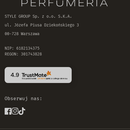
STYLE GROUP Sp. z o.o. S.K.A.
ul. Józefa Piusa Dziekońskiego 3
00-728 Warszawa
NIP: 6182134375
REGON: 301743828
4.9
Na podstawie
24 634
opinii
z całego okresu
Obserwuj nas: