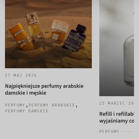
27 MAJ 2026
Najpiękniejsze perfumy arabskie
damskie i męskie
25 MARZEC 202
,
,
PERFUMY
PERFUMY ARABSKIE
PERFUMY DAMSKIE
Refill i refillab
wyjaśniamy co to
PERFUMY