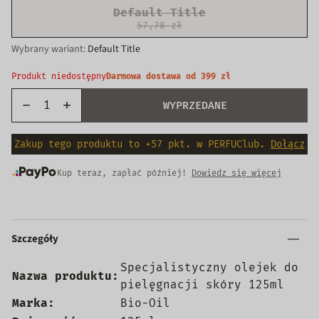
Default Title
57,78 zł
Wariant
Wybrany wariant:
Default Title
wyprzedany
lub
Produkt niedostępny
Darmowa dostawa od 399 zł
niedostępny
WYPRZEDANE
Zakup tego produktu to +57 pkt. w PERFUClub.
Dołącz
Kup teraz, zapłać później!
Dowiedz się więcej
Szczegóły
Specjalistyczny olejek do
Nazwa produktu:
pielęgnacji skóry 125ml
Marka:
Bio-Oil