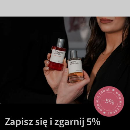
odbierz rabat 🟎 odbierz rabat 🟎
-5%
Zapisz się i zgarnij 5%