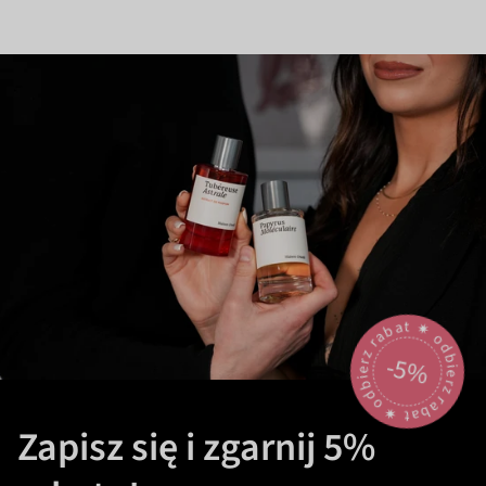
odbierz rabat 🟎 odbierz rabat 🟎
-5%
Zapisz się i zgarnij 5%