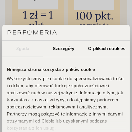
1 zł = 1
100 pkt.
pkt.
za zapis do
newslettera
za zakupy
Zgoda
Szczegóły
O plikach cookies
Niniejsza strona korzysta z plików cookie
Wykorzystujemy pliki cookie do spersonalizowania treści
i reklam, aby oferować funkcje społecznościowe i
analizować ruch w naszej witrynie. Informacje o tym, jak
korzystasz z naszej witryny, udostępniamy partnerom
50 pkt.
200 pkt.
społecznościowym, reklamowym i analitycznym.
za dołączenie
Partnerzy mogą połączyć te informacje z innymi danymi
na urodziny
otrzymanymi od Ciebie lub uzyskanymi podczas
do klubu
korzystania z ich usług.