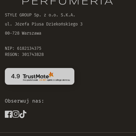
30 dni na zwrot zamówienia
STYLE GROUP Sp. z o.o. S.K.A.
ul. Józefa Piusa Dziekońskiego 3
00-728 Warszawa
NIP: 6182134375
REGON: 301743828
4.9
Na podstawie
24 601
opinii
z całego okresu
Obserwuj nas: