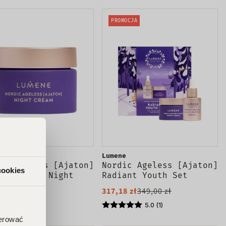
PROMOCJA
e
Lumene
ic Ageless [Ajaton]
Nordic Ageless [Ajaton]
cookies
ant Youth Night
Radiant Youth Set
m wygładzająco-
zestaw serum do twarzy
0 zł
317,18 zł
349,00 zł
adzający krem na
30ml + krem do twarzy
50ml
50ml
5.0 (1)
ferować