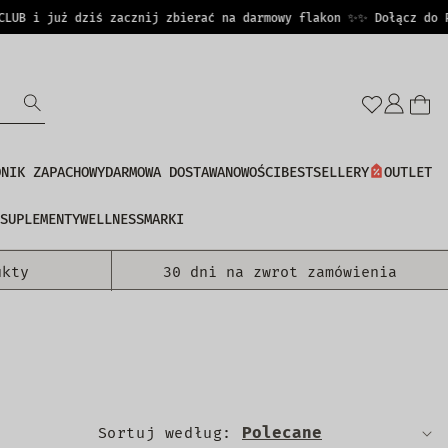
 i już dziś zacznij zbierać na darmowy flakon ✨
✨ Dołącz do PERF
Zalo
się
DNIK ZAPACHOWY
DARMOWA DOSTAWA
NOWOŚCI
BESTSELLERY
OUTLET
SUPLEMENTY
WELLNESS
MARKI
ukty
30 dni na zwrot zamówienia
Sortuj według: