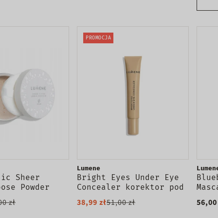
PROMOCJA
Lumene
Lumen
hic Sheer
Bright Eyes Under Eye
Blue
oose Powder
Concealer korektor pod
Masc
pki do twarzy
oczy 5ml
wraż
00 zł
38,99 zł
51,00 zł
56,00
ent 8g
9ml