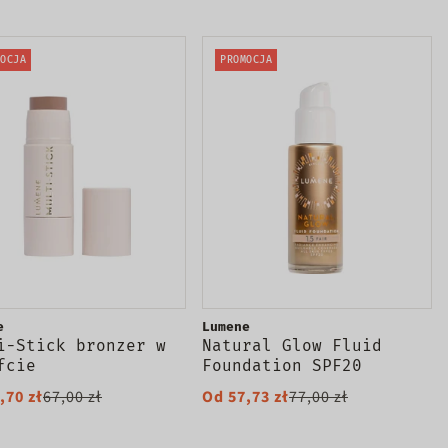
Protecting 24H
Deodorant Stick
dezodorant w sztyfcie
OCJA
PROMOCJA
60g
e
Lumene
i-Stick bronzer w
Natural Glow Fluid
fcie
Foundation SPF20
podkład rozświetlająco-
,70 zł
67,00 zł
Od 57,73 zł
77,00 zł
wygładzający