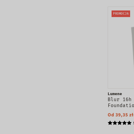
PROMOCJA
Lumene
Blur 16h
Foundati
wygładza
Od 39,35 zł
twarzy