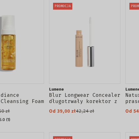
PROMOCJA
PROM
Lumene
Lumen
adiance
Blur Longwear Concealer
Natu
 Cleansing Foam
długotrwały korektor z
pras
lająca pianka
aplikatorem 8.5ml
50 zł
Od 39,00 zł
42,24 zł
Od 54
 twarzy 150ml
5.0 (1)