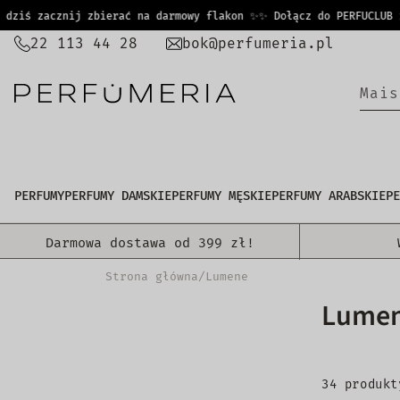
PRZEJDŹ
iś zacznij zbierać na darmowy flakon ✨
✨ Dołącz do PERFUCLUB i j
DO
22 113 44 28
bok@perfumeria.pl
TREŚCI
M
a
i
s
PERFUMY
PERFUMY DAMSKIE
PERFUMY MĘSKIE
PERFUMY ARABSKIE
PE
Darmowa dostawa od 399 zł!
Strona główna
/
Lumene
Lume
34 produkt