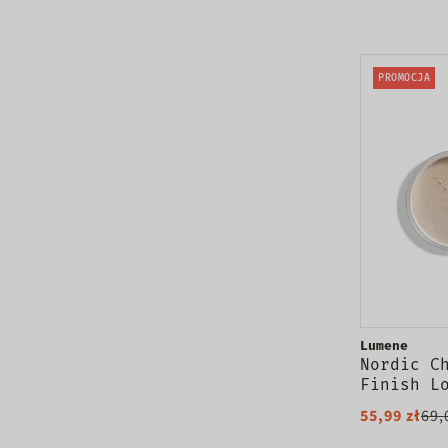
PROMOCJA
Lumene
Nordic C
Finish L
puder sy
55,99 zł
69,
Transluc