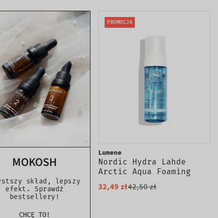
PROMOCJA
Lumene
MOKOSH
Nordic Hydra Lahde
Arctic Aqua Foaming
Cleanser nawadniająca
ystszy skład, lepszy
32,49 zł
42,50 zł
efekt. Sprawdź
pianka do mycia twarzy
bestsellery!
150ml
CHCĘ TO!