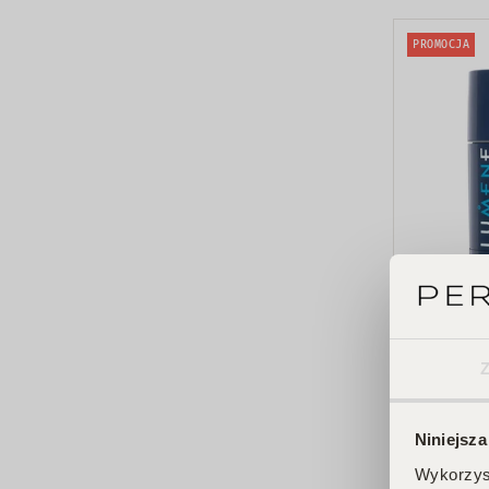
PROMOCJA
Lumene
Men Raik
24H Deod
dezodora
46,00 zł
51,
ochrona 
Niniejsza
Wykorzyst