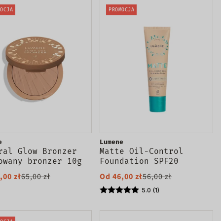
OCJA
PROMOCJA
e
Lumene
ral Glow Bronzer
Matte Oil-Control
owany bronzer 10g
Foundation SPF20
podkład matujący do
,00 zł
65,00 zł
Od 46,00 zł
56,00 zł
twarzy 30ml
5.0 (1)