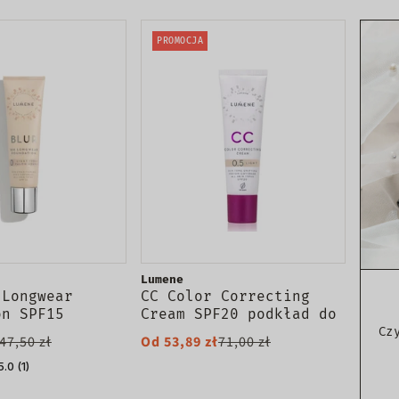
PROMOCJA
Lumene
 Longwear
CC Color Correcting
on SPF15
Cream SPF20 podkład do
jący podkład do
twarzy w kremie 7w1
Cz
47,50 zł
Od 53,89 zł
71,00 zł
5.0 (1)