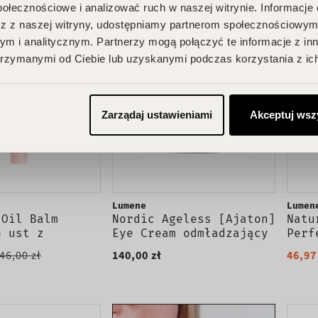
połecznościowe i analizować ruch w naszej witrynie. Informacje 
PROM
z z naszej witryny, udostępniamy partnerom społecznościowym
m i analitycznym. Partnerzy mogą połączyć te informacje z in
rzymanymi od Ciebie lub uzyskanymi podczas korzystania z ich
Zarządaj ustawieniami
Akceptuj wsz
Lumene
Lumen
 Oil Balm
Nordic Ageless [Ajaton]
Natu
o ust z
Eye Cream odmładzający
Perf
krem pod oczy 15ml
w kr
46,00 zł
140,00 zł
46,97
20ml