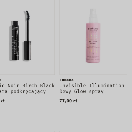
e
Lumene
ic Noir Birch Black
Invisible Illumination
ara podkręcający
Dewy Glow spray
 do rzęs 9ml
utrwalający makijaż
 zł
77,00 zł
100ml