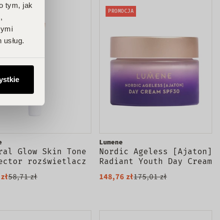
o tym, jak
OCJA
PROMOCJA
,
nymi
 usług.
ystkie
e
Lumene
ral Glow Skin Tone
Nordic Ageless [Ajaton]
ector rozświetlacz
Radiant Youth Day Cream
emie 1 Honey Glow
SPF30 odmładzający krem
 zł
58,71 zł
148,76 zł
175,01 zł
do twarzy na dzień 50ml