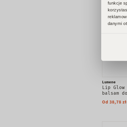
funkcje s
PROMOCJA
korzystas
reklamowy
danymi ot
Lumene
Lip Glow
balsam d
olejkiem
Od 38,78 zł