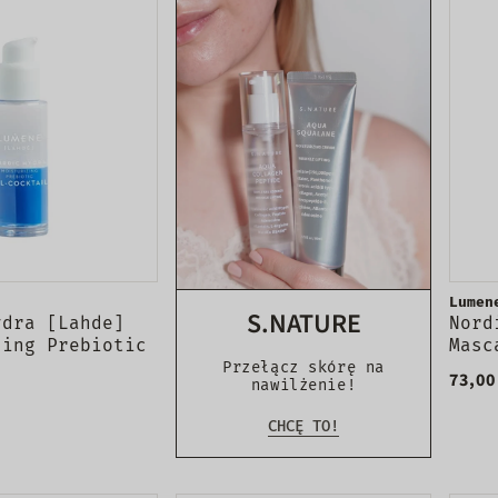
Lumen
S.NATURE
ydra [Lahde]
Nord
zing Prebiotic
Masc
tail
tusz
Przełącz skórę na
73,00
nawilżenie!
ący koktajl
czny 30ml
CHCĘ TO!