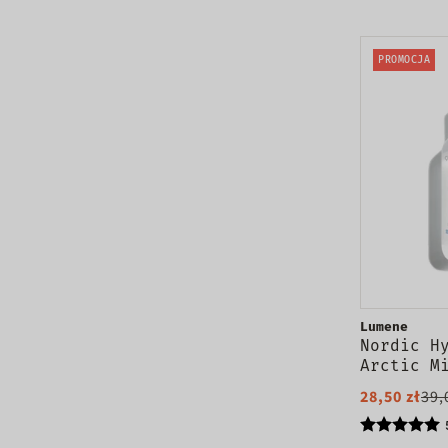
PROMOCJA
Lumene
Nordic H
Arctic M
Cleansin
28,50 zł
39,
micelarn
twarzy 2