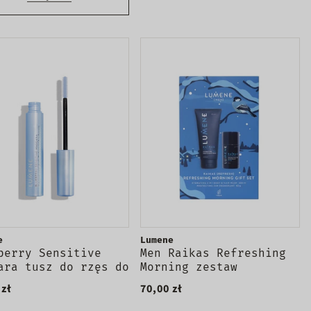
e
Lumene
berry Sensitive
Men Raikas Refreshing
ara tusz do rzęs do
Morning zestaw
liwych oczu Black
Hydrating 2in1 Body &
 zł
70,00 zł
Hair Wash żel pod
prysznic 200ml +