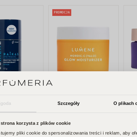
PROMOCJA
Lumene
Lumen
as Protecting
Nordic-C Valo Glow
Nord
Zgoda
Szczegóły
O plikach 
orant Stick
Moisturizer
Radi
nt w sztyfcie
rozświetlający krem do
Crea
00 zł
76,89 zł
103,00 zł
176,0
24h 60g
twarzy z witaminą C do
odmł
 strona korzysta z plików cookie
każdego typu cery 50ml
noc 
ujemy pliki cookie do spersonalizowania treści i reklam, aby o