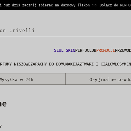
uż dziś zacznij zbierać na darmowy flakon ✨
✨ Dołącz do PERFUCLUB
o
|
SEUL SKIN
PERFUCLUB
PROMOCJE
PRZEWO
RFUMY NISZOWE
ZAPACHY DO DOMU
MAKIJAŻ
TWARZ I CIAŁO
WŁOSY
MEN
Wysyłka w 24h
Oryginalne prod
ne
y