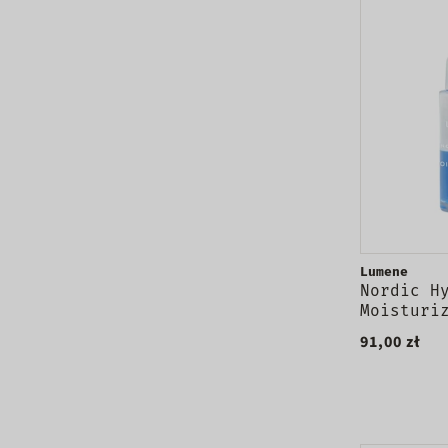
Lumene
Nordic H
Moisturi
Oil-Cock
91,00 zł
nawilżaj
prebioty