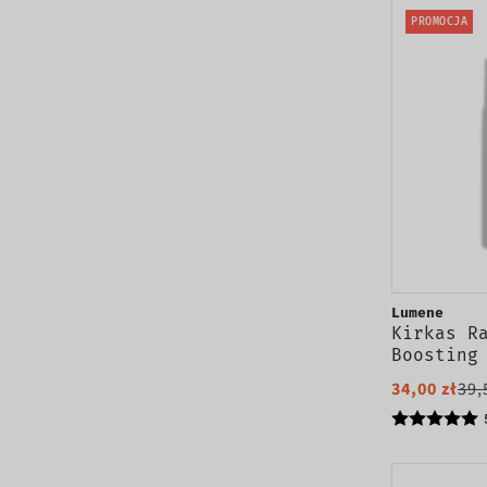
PROMOCJA
Lumene
Kirkas R
Boosting
rozświet
34,00 zł
39,
do mycia