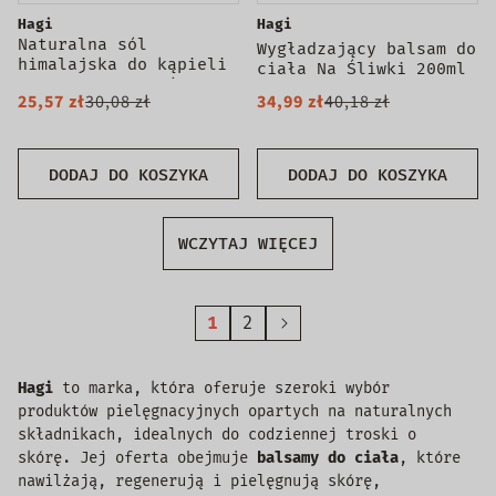
Hagi
Hagi
Naturalna sól
Wygładzający balsam do
himalajska do kąpieli
ciała Na Śliwki 200ml
Korzenna Pomarańcza
25,57 zł
30,08 zł
34,99 zł
40,18 zł
480g
DODAJ DO KOSZYKA
DODAJ DO KOSZYKA
WCZYTAJ WIĘCEJ
1
2
Hagi
to marka, która oferuje szeroki wybór
produktów pielęgnacyjnych opartych na naturalnych
składnikach, idealnych do codziennej troski o
skórę. Jej oferta obejmuje
balsamy do ciała
, które
nawilżają, regenerują i pielęgnują skórę,