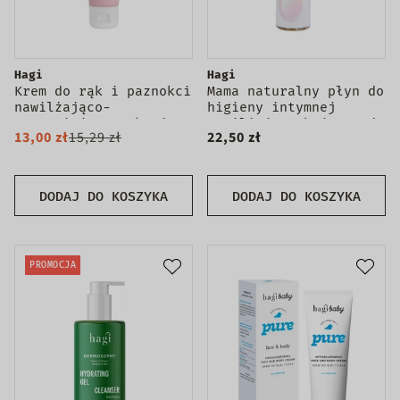
Hagi
Hagi
Krem do rąk i paznokci
Mama naturalny płyn do
nawilżająco-
higieny intymnej
wzmacniający Wakacje
nawilżająco-kojący od
13,00 zł
15,29 zł
22,50 zł
na Bali 50ml
1 dnia ciąży i po
porodzie 200ml
DODAJ DO KOSZYKA
DODAJ DO KOSZYKA
PROMOCJA