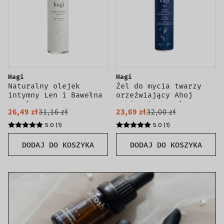
Hagi
Hagi
Naturalny olejek
Żel do mycia twarzy
intymny Len i Bawełna
orzeźwiający Ahoj
100ml
Kapitanie 200ml
26,49 zł
31,16 zł
23,69 zł
32,00 zł
5.0 (1)
5.0 (1)
DODAJ DO KOSZYKA
DODAJ DO KOSZYKA