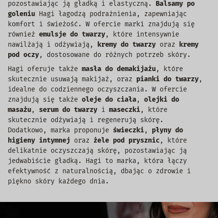
pozostawiając ją gładką i elastyczną.
Balsamy po
goleniu
Hagi łagodzą podrażnienia, zapewniając
komfort i świeżość. W ofercie marki znajdują się
również
emulsje do twarzy
, które intensywnie
nawilżają i odżywiają,
kremy do twarzy
oraz
kremy
pod oczy
, dostosowane do różnych potrzeb skóry.
Hagi oferuje także
masła do demakijażu
, które
skutecznie usuwają makijaż, oraz
pianki do twarzy
,
idealne do codziennego oczyszczania. W ofercie
znajdują się także
oleje do ciała
,
olejki do
masażu
,
serum do twarzy
i
maseczki
, które
skutecznie odżywiają i regenerują skórę.
Dodatkowo, marka proponuje
świeczki
,
płyny do
higieny intymnej
oraz
żele pod prysznic
, które
delikatnie oczyszczają skórę, pozostawiając ją
jedwabiście gładką. Hagi to marka, która łączy
efektywność z naturalnością, dbając o zdrowie i
piękno skóry każdego dnia.