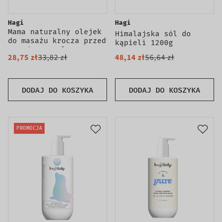
Hagi
Hagi
Mama naturalny olejek
Himalajska sól do
do masażu krocza przed
kąpieli 1200g
porodem 100ml
28,75 zł
33,82 zł
48,14 zł
56,64 zł
DODAJ DO KOSZYKA
DODAJ DO KOSZYKA
PROMOCJA