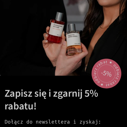
odbierz rabat 🟎 odbierz rabat 🟎
-5%
Zapisz się i zgarnij 5%
rabatu!
Dołącz do newslettera i zyskaj: