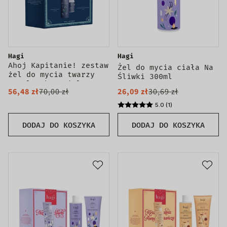
Hagi
Hagi
Ahoj Kapitanie! zestaw
Żel do mycia ciała Na
żel do mycia twarzy
Śliwki 300ml
200ml + krem-żel
56,48 zł
70,00 zł
26,09 zł
30,69 zł
nawilżający do twarzy
50ml
5.0 (1)
DODAJ DO KOSZYKA
DODAJ DO KOSZYKA