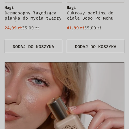
Hagi
Hagi
Dermosophy łagodząca
Cukrowy peeling do
pianka do mycia twarzy
ciała Boso Po Mchu
150ml
200g
24,99 zł
35,00 zł
41,99 zł
55,00 zł
DODAJ DO KOSZYKA
DODAJ DO KOSZYKA