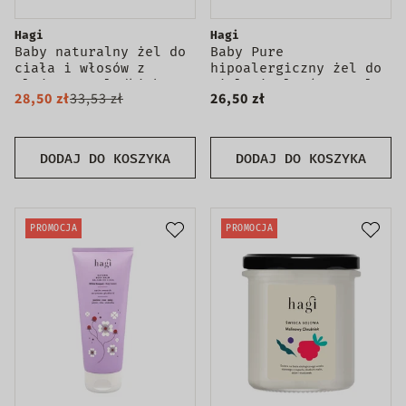
Hagi
Hagi
Baby naturalny żel do
Baby Pure
ciała i włosów z
hipoalergiczny żel do
olejem ze słodkich
ciała i włosów 300ml
28,50 zł
33,53 zł
26,50 zł
migdałów 250ml
DODAJ DO KOSZYKA
DODAJ DO KOSZYKA
PROMOCJA
PROMOCJA