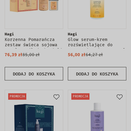
Hagi
Hagi
Korzenna Pomarańcza
Glow serum-krem
zestaw świeca sojowa
rozświetlające do
215ml + sól do kąpieli
twarzy i pod oczy 30ml
76,39 zł
85,00 zł
56,00 zł
64,27 zł
ciała 480g
DODAJ DO KOSZYKA
DODAJ DO KOSZYKA
PROMOCJA
PROMOCJA