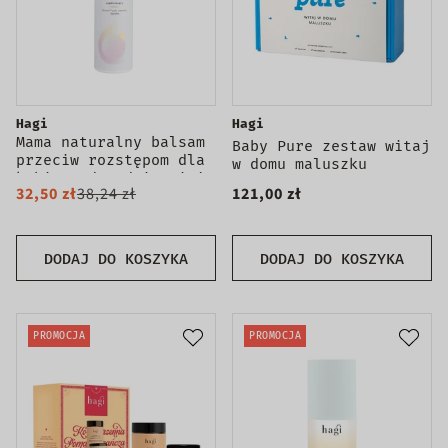
Hagi
Hagi
Mama naturalny balsam
Baby Pure zestaw witaj
przeciw rozstępom dla
w domu maluszku
kobiet od 1 dnia ciąży
32,50 zł
38,24 zł
121,00 zł
i po porodzie 200ml
DODAJ DO KOSZYKA
DODAJ DO KOSZYKA
PROMOCJA
PROMOCJA