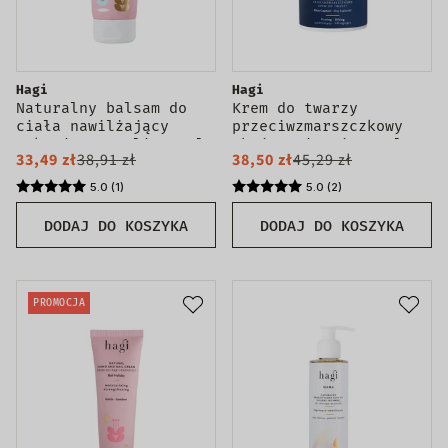
Hagi
Hagi
Naturalny balsam do
Krem do twarzy
ciała nawilżający
przeciwzmarszczkowy
Wakacje na Bali 200ml
Ahoj Kapitanie 50ml
33,49 zł
38,91 zł
38,50 zł
45,29 zł
5.0 (1)
5.0 (2)
DODAJ DO KOSZYKA
DODAJ DO KOSZYKA
PROMOCJA