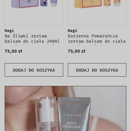
Hagi
Hagi
Na Śliwki zestaw
Korzenna Pomarańcza
balsam do ciała 200ml
zestaw balsam do ciała
+ żel do mycia ciała
200ml + żel do mycia
75,00 zł
75,00 zł
300ml
ciała 300ml
DODAJ DO KOSZYKA
DODAJ DO KOSZYKA