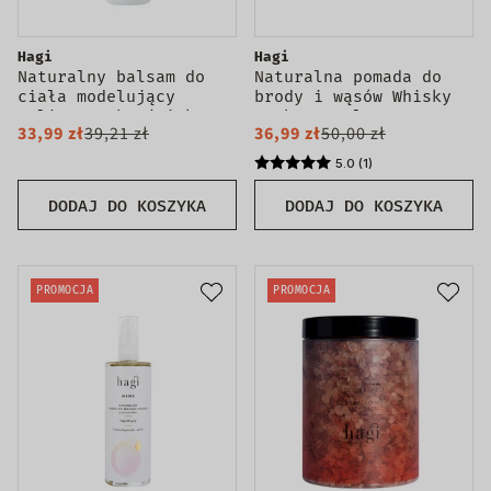
Hagi
Hagi
Naturalny balsam do
Naturalna pomada do
ciała modelujący
brody i wąsów Whisky
Malinowy Chruśniak
Barber 70ml
33,99 zł
39,21 zł
36,99 zł
50,00 zł
200ml
5.0 (1)
DODAJ DO KOSZYKA
DODAJ DO KOSZYKA
PROMOCJA
PROMOCJA