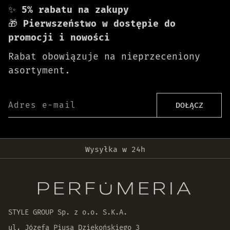
✨
5% rabatu na zakupy
🎁
Pierwszeństwo w dostępie do
promocji i nowości
Rabat obowiązuje na nieprzeceniony
asortyment.
Adres e-mail
DOŁĄCZ
Darmowa dostawa od 399 zł!
Wysyłka w 24h
Oryginalne produkty
30 dni na zwrot zamówienia
STYLE GROUP Sp. z o.o. S.K.A.
ul. Józefa Piusa Dziekońskiego 3