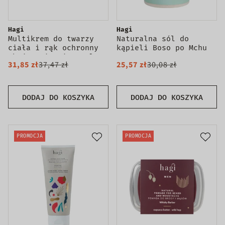
Hagi
Hagi
Multikrem do twarzy
Naturalna sól do
ciała i rąk ochronny
kąpieli Boso po Mchu
Ahoj Kapitanie 50ml
480g
31,85 zł
37,47 zł
25,57 zł
30,08 zł
DODAJ DO KOSZYKA
DODAJ DO KOSZYKA
PROMOCJA
PROMOCJA