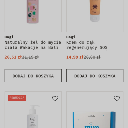
Hagi
Hagi
Naturalny żel do mycia
Krem do rąk
ciała Wakacje na Bali
regenerujący SOS
300ml
Korzenna Pomarańcza
26,51 zł
31,19 zł
14,99 zł
20,00 zł
50ml
DODAJ DO KOSZYKA
DODAJ DO KOSZYKA
PROMOCJA