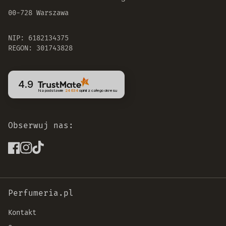
00-728 Warszawa
NIP: 6182134375
REGON: 301743828
4.9
Na podstawie
24 634
opinii
z całego okresu
Obserwuj nas:
Perfumeria.pl
Kontakt