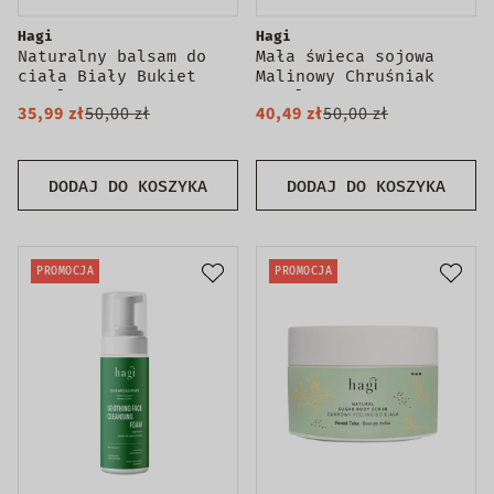
Hagi
Hagi
Naturalny balsam do
Mała świeca sojowa
ciała Biały Bukiet
Malinowy Chruśniak
200ml
215ml
35,99 zł
50,00 zł
40,49 zł
50,00 zł
DODAJ DO KOSZYKA
DODAJ DO KOSZYKA
PROMOCJA
PROMOCJA