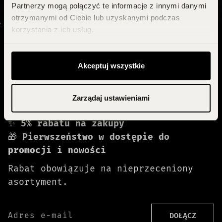
odbierz rabat 🟎 odbierz rabat 🟎
Partnerzy mogą połączyć te informacje z innymi danymi
-5%
otrzymanymi od Ciebie lub uzyskanymi podczas
korzystania z ich usług.
Zapisz się i zgarnij 5%
Akceptuj wszystkie
rabatu!
Zarządaj ustawieniami
Dołącz do newslettera i zyskaj:
✨
5% rabatu na zakupy
🎁
Pierwszeństwo w dostępie do
promocji i nowości
Rabat obowiązuje na nieprzeceniony
asortyment.
Adres e-mail
DOŁĄCZ