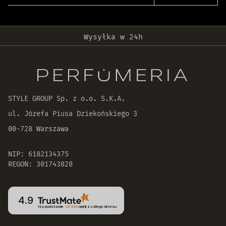
Darmowa dostawa od 399 zł!
Wysyłka w 24h
Oryginalne produkty
30 dni na zwrot zamówienia
STYLE GROUP Sp. z o.o. S.K.A.
ul. Józefa Piusa Dziekońskiego 3
00-728 Warszawa
NIP: 6182134375
REGON: 301743828
4.9
Na podstawie
24 646
opinii
z całego okresu