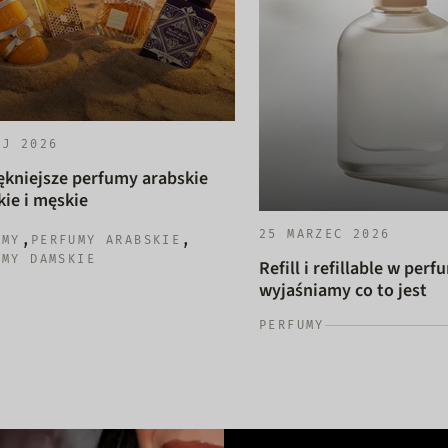
AJ 2026
ękniejsze perfumy arabskie
ie i męskie
25 MARZEC 2026
,
,
UMY
PERFUMY ARABSKIE
UMY DAMSKIE
Refill i refillable w perf
wyjaśniamy co to jest
PERFUMY