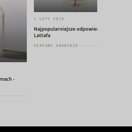
1 LUTY 2026
Najpopularniejsze odpowiedniki
Lattafa
14 
PERFUMY ARABSKIE
Naj
dam
PER
umach -