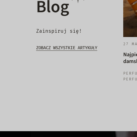
Blog
Zainspiruj się!
27 M
ZOBACZ WSZYSTKIE ARTYKUŁY
Najpi
damsk
PERF
PERF