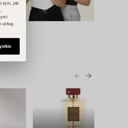
o tym, jak
,
nymi
 usług.
ystkie