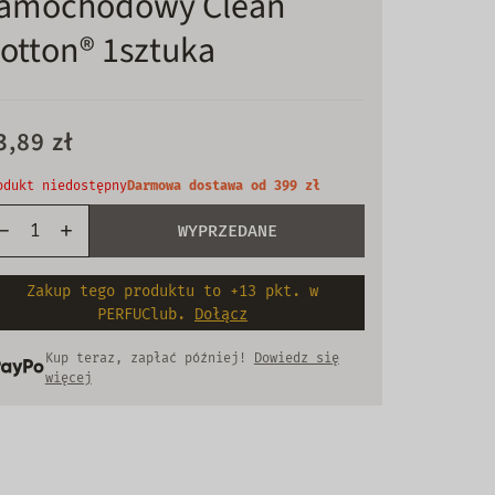
amochodowy Clean
otton® 1sztuka
3,89 zł
odukt niedostępny
Darmowa dostawa od 399 zł
WYPRZEDANE
Zakup tego produktu to +13 pkt. w
PERFUClub.
Dołącz
Kup teraz, zapłać później!
Dowiedz się
więcej