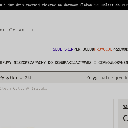
 już dziś zacznij zbierać na darmowy flakon ✨
✨ Dołącz do PERFUC
o
n
C
r
i
v
e
l
|
SEUL SKIN
PERFUCLUB
PROMOCJE
PRZEWO
RFUMY NISZOWE
ZAPACHY DO DOMU
MAKIJAŻ
TWARZ I CIAŁO
WŁOSY
MEN
Wysyłka w 24h
Oryginalne prod
Clean Cotton® 1sztuka
Ya
C