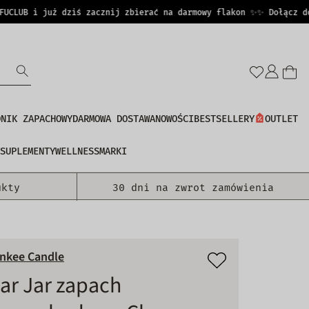
LUB i już dziś zacznij zbierać na darmowy flakon ✨
✨ Dołącz do PE
Zalo
się
DNIK ZAPACHOWY
DARMOWA DOSTAWA
NOWOŚCI
BESTSELLERY
OUTLET
SUPLEMENTY
WELLNESS
MARKI
ukty
30 dni na zwrot zamówienia
nkee Candle
ar Jar zapach