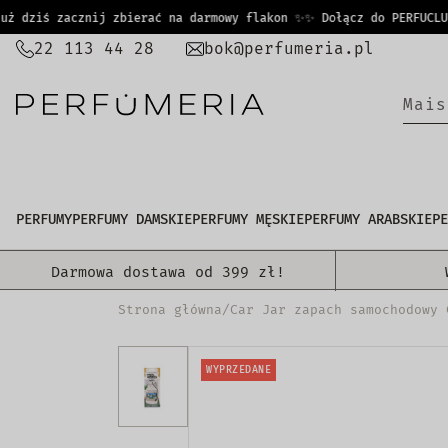
PRZEJDŹ
dziś zacznij zbierać na darmowy flakon ✨
✨ Dołącz do PERFUCLUB i
DO
22 113 44 28
bok@perfumeria.pl
TREŚCI
M
a
i
s
PERFUMY
PERFUMY DAMSKIE
PERFUMY MĘSKIE
PERFUMY ARABSKIE
PE
Darmowa dostawa od 399 zł!
Strona główna
/
Car Jar zapach samochodowy 
WYPRZEDANE