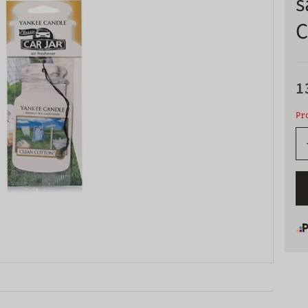
s
C
1
Pr