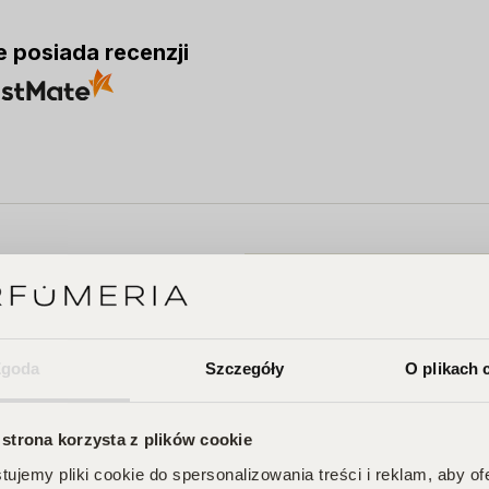
e posiada recenzji
A
Zgoda
Szczegóły
O plikach 
 Twojego
 strona korzysta z plików cookie
na Ciebie zniżki i
przegapić!
ujemy pliki cookie do spersonalizowania treści i reklam, aby o