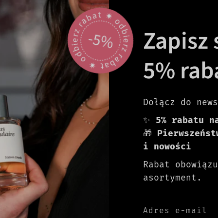
odbierz rabat 🟎 odbierz rabat 🟎
Zapisz s
-5%
5% rab
Dołącz do news
✨
5% rabatu n
🎁
Pierwszeńst
i nowości
Rabat obowiązu
asortyment.
Adres e-mail