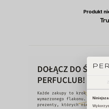
Produkt ni
DOŁĄCZ DO ŚWIAT
PERFUCLUB!
Każde zakupy to krok w stronę
Niniejsza
wymarzonego flakonu. Czekają 
prezenty, których nie chcesz 
Wykorzyst