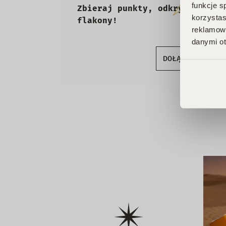
funkcje s
Zbieraj punkty, odkrywaj emoc
korzystas
flakony!
reklamowy
danymi ot
DOŁĄCZ DO KLU