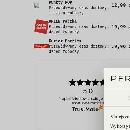
Punkty POP
12,99 
Przewidywany czas dostawy:
1 dzień roboczy
ORLEN Paczka
9,99 
Przewidywany czas dostawy: 1
dzień roboczy
Kurier Pocztex
9,90 
Przewidywany czas dostawy: 1
dzień roboczy
5.0
1
opinii klientów
z całego okresu
zebranych i zweryfikowanych przez
Niniejsza
Wykorzyst