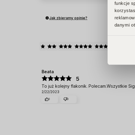
funkcje s
korzystas
reklamowy
Jak zbieramy opinie?
danymi ot
O
Beata
5
To już kolejny flakonik. Polecam.Wszystkie Sig
2/22/2023
0
0