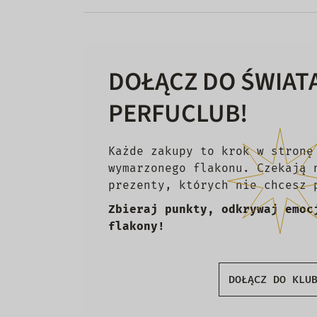
DOŁĄCZ DO ŚWIAT
PERFUCLUB!
Każde zakupy to krok w stronę
wymarzonego flakonu. Czekają 
prezenty, których nie chcesz 
Zbieraj punkty, odkrywaj emoc
flakony!
DOŁĄCZ DO KLU