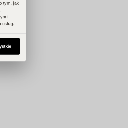
o tym, jak
,
nymi
 usług.
ystkie