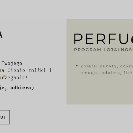
A
 Twojego
na Ciebie zniżki i
przegapić!
je, odbieraj
BU!