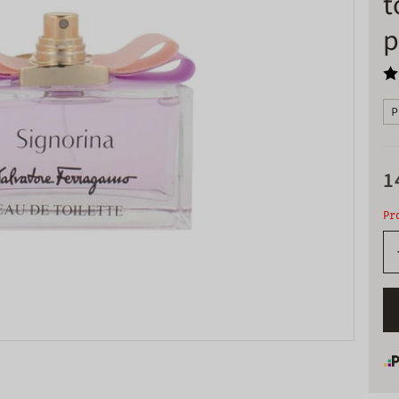
t
p
P
1
Pr