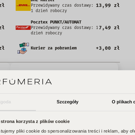
zł
13,99 zł
Przewidywany czas dostawy:
1 dzień roboczy
Pocztex PUNKT/AUTOMAT
zł
7,49 zł
Przewidywany czas dostawy: 1
dzień roboczy
zł
+3,00 zł
Kurier za pobraniem
5
100%
4
0%
3
0%
Zgoda
Szczegóły
O plikach 
2
0%
1
0%
 strona korzysta z plików cookie
ujemy pliki cookie do spersonalizowania treści i reklam, aby o