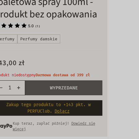
oaletowa spray 100ml -
rodukt bez opakowania
5.0
(
1
)
erfumy
Perfumy damskie
43,00 zł
odukt niedostępny
Darmowa dostawa od 399 zł
WYPRZEDANE
Zakup tego produktu to +143 pkt. w
PERFUClub.
Dołącz
Kup teraz, zapłać później!
Dowiedz się
więcej