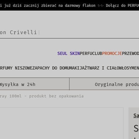
uż dziś zacznij zbierać na darmowy flakon ✨
✨ Dołącz do PERFUCLU
o
n
|
SEUL SKIN
PERFUCLUB
PROMOCJE
PRZEWO
RFUMY NISZOWE
ZAPACHY DO DOMU
MAKIJAŻ
TWARZ I CIAŁO
WŁOSY
MEN
Wysyłka w 24h
Oryginalne prod
ray 100ml - produkt bez opakowania
Sa
S