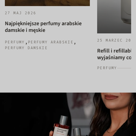
27 MAJ 2026
Najpiękniejsze perfumy arabskie
damskie i męskie
25 MARZEC 202
,
,
PERFUMY
PERFUMY ARABSKIE
PERFUMY DAMSKIE
Refill i refillab
wyjaśniamy co to
PERFUMY