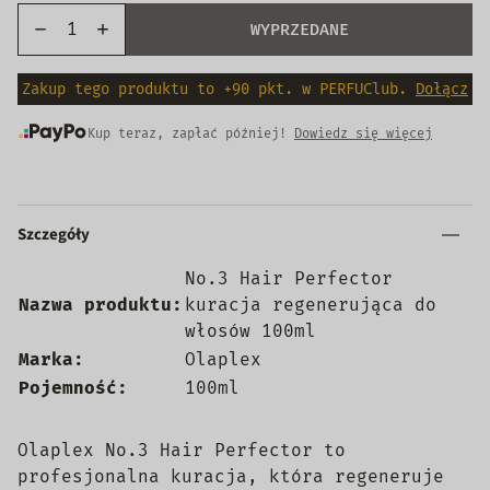
WYPRZEDANE
Zakup tego produktu to +90 pkt. w PERFUClub.
Dołącz
Kup teraz, zapłać później!
Dowiedz się więcej
Szczegóły
No.3 Hair Perfector
Nazwa produktu:
kuracja regenerująca do
włosów 100ml
Marka:
Olaplex
Pojemność:
100ml
Olaplex
No.3 Hair Perfector to
profesjonalna kuracja, która regeneruje