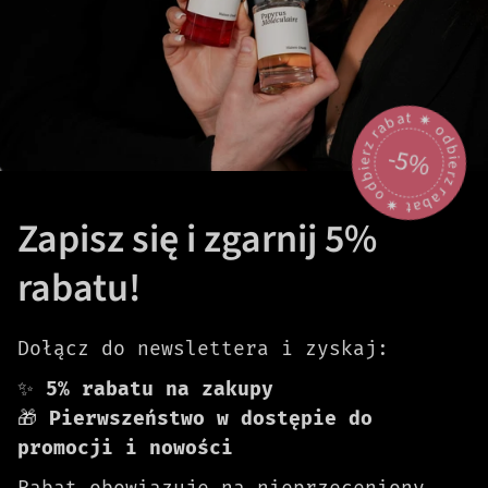
odbierz rabat 🟎 odbierz rabat 🟎
-5%
Zapisz się i zgarnij 5%
rabatu!
Dołącz do newslettera i zyskaj:
✨
5% rabatu na zakupy
🎁
Pierwszeństwo w dostępie do
promocji i nowości