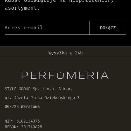
Rabat obowiązuje na nieprzeceniony
asortyment.
Adres e-mail
DOŁĄCZ
Darmowa dostawa od 399 zł!
Wysyłka w 24h
Oryginalne produkty
30 dni na zwrot zamówienia
STYLE GROUP Sp. z o.o. S.K.A.
ul. Józefa Piusa Dziekońskiego 3
00-728 Warszawa
NIP: 6182134375
REGON: 301743828