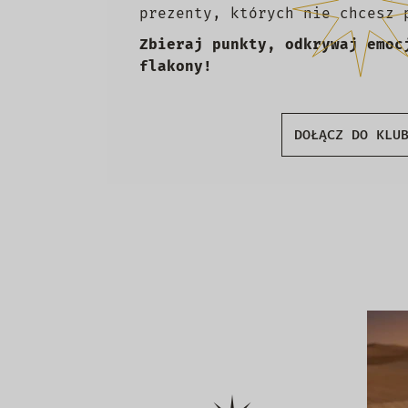
prezenty, których nie chcesz 
Zbieraj punkty, odkrywaj emoc
flakony!
DOŁĄCZ DO KLU