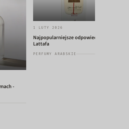
1 LUTY 2026
Najpopularniejsze odpowiedniki
Lattafa
14 
PERFUMY ARABSKIE
Naj
dam
PER
umach -