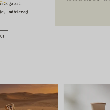
przegapić!
je, odbieraj
BU!