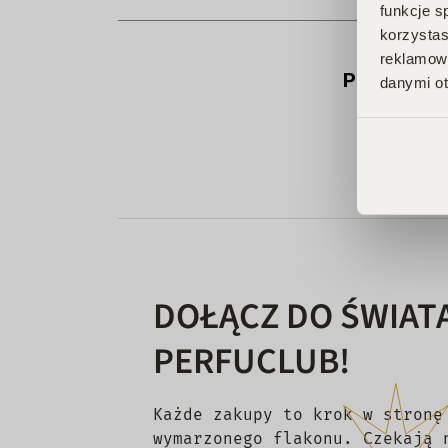
funkcje s
korzystas
reklamowy
Produkt ni
danymi ot
DOŁĄCZ DO ŚWIAT
PERFUCLUB!
Każde zakupy to krok w stronę
wymarzonego flakonu. Czekają 