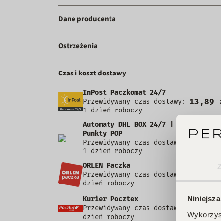
Dane producenta
Ostrzeżenia
Czas i koszt dostawy
InPost Paczkomat 24/7
13,89 
Przewidywany czas dostawy:
1 dzień roboczy
Automaty DHL BOX 24/7 |
Punkty POP
12,99 
Przewidywany czas dostawy:
1 dzień roboczy
ORLEN Paczka
9,99 
Przewidywany czas dostawy: 1
dzień roboczy
Niniejsza
Kurier Pocztex
9,90 
Przewidywany czas dostawy: 1
Wykorzyst
dzień roboczy