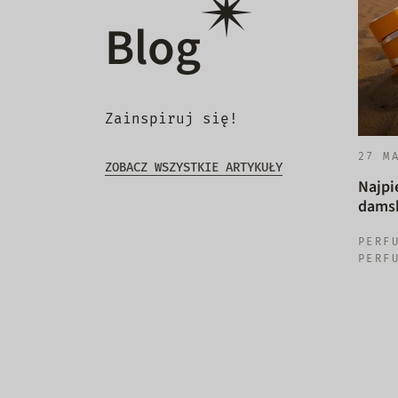
Blog
Zainspiruj się!
27 M
ZOBACZ WSZYSTKIE ARTYKUŁY
Najpi
damsk
PERF
PERF