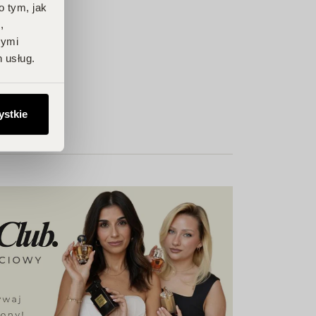
o tym, jak
,
nymi
 usług.
ystkie