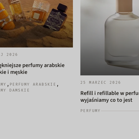
AJ 2026
ękniejsze perfumy arabskie
ie i męskie
25 MARZEC 2026
,
,
UMY
PERFUMY ARABSKIE
UMY DAMSKIE
Refill i refillable w perf
wyjaśniamy co to jest
PERFUMY