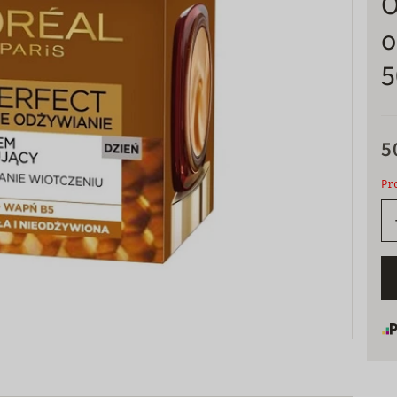
O
o
5
5
Pr