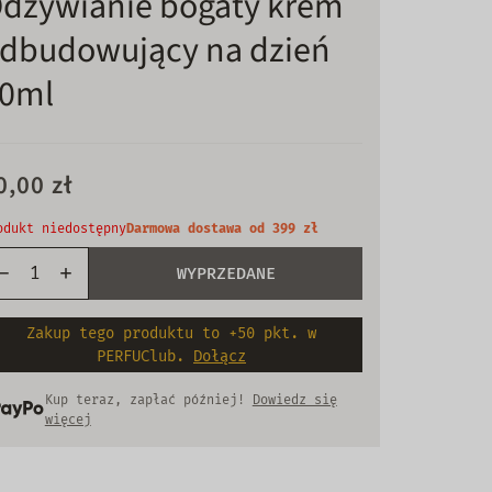
dżywianie bogaty krem
dbudowujący na dzień
0ml
0,00 zł
odukt niedostępny
Darmowa dostawa od 399 zł
WYPRZEDANE
Zakup tego produktu to +50 pkt. w
PERFUClub.
Dołącz
Kup teraz, zapłać później!
Dowiedz się
więcej