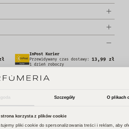
InPost Kurier
zł
13,99 zł
Przewidywany czas dostawy:
1 dzień roboczy
DHL Kurier
zł
13,99 zł
Przewidywany czas dostawy:
1 dzień roboczy
Pocztex PUNKT/AUTOMAT
Zgoda
Szczegóły
O plikach 
zł
7,49 zł
Przewidywany czas dostawy: 1
dzień roboczy
 strona korzysta z plików cookie
zł
+3,00 zł
Kurier za pobraniem
ujemy pliki cookie do spersonalizowania treści i reklam, aby o