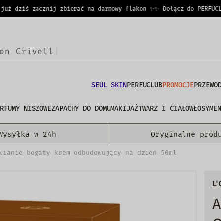
ż dziś zacznij zbierać na darmowy flakon ✨
✨ Dołącz do PERFUCLUB 
SEUL SKIN
PERFUCLUB
PROMOCJE
PRZEWO
RFUMY NISZOWE
ZAPACHY DO DOMU
MAKIJAŻ
TWARZ I CIAŁO
WŁOSY
MEN
Wysyłka w 24h
Oryginalne prod
wianie bogaty krem odbudowujący na dzień 50ml
L'
A