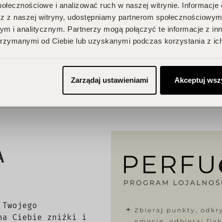
połecznościowe i analizować ruch w naszej witrynie. Informacje 
z z naszej witryny, udostępniamy partnerom społecznościowym
m i analitycznym. Partnerzy mogą połączyć te informacje z in
e posiada recenzji
rzymanymi od Ciebie lub uzyskanymi podczas korzystania z ich
Zarządaj ustawieniami
Akceptuj wsz
A
 Twojego
na Ciebie zniżki i