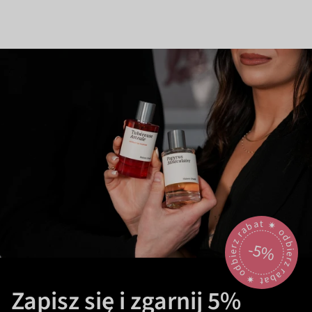
odbierz rabat 🟎 odbierz rabat 🟎
-5%
Zapisz się i zgarnij 5%