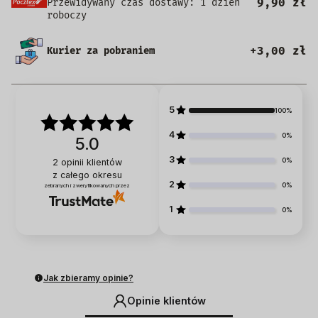
9,90 zł
Przewidywany czas dostawy: 1 dzień
roboczy
+3,00 zł
Kurier za pobraniem
5
100%
4
0%
5.0
3
0%
2
opinii klientów
z całego okresu
2
0%
zebranych i zweryfikowanych przez
1
0%
Jak zbieramy opinie?
Opinie klientów