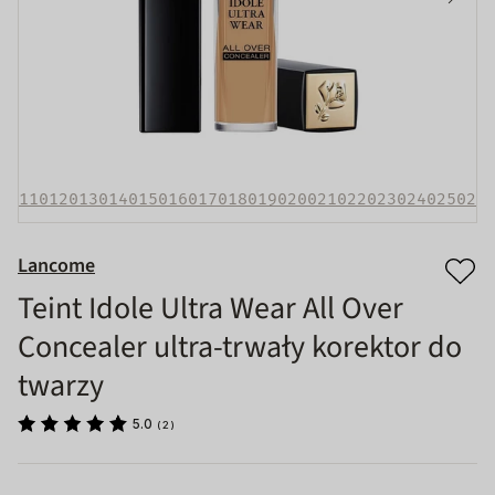
0
011
012
013
014
015
016
017
018
019
020
021
022
023
024
025
026
Lancome
Teint Idole Ultra Wear All Over
Concealer ultra-trwały korektor do
twarzy
5.0
(
2
)