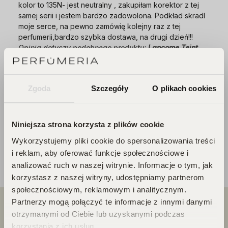
kolor to 135N- jest neutralny , zakupiłam korektor z tej
samej serii i jestem bardzo zadowolona. Podkład skradl
moje serce, na pewno zamówię kolejny raz z tej
perfumerii,bardzo szybka dostawa, na drugi dzień!!!
Opinia dotyczy podobnego produktu:
Lancome Teint
Idole Ultra Wear All Over Concealer ultra-trwały
korektor do twarzy 025 Beige Lin
4/18/2025
Zgoda
Szczegóły
O plikach cookies
0
0
Niniejsza strona korzysta z plików cookie
Wykorzystujemy pliki cookie do spersonalizowania treści
i reklam, aby oferować funkcje społecznościowe i
analizować ruch w naszej witrynie. Informacje o tym, jak
korzystasz z naszej witryny, udostępniamy partnerom
społecznościowym, reklamowym i analitycznym.
Partnerzy mogą połączyć te informacje z innymi danymi
otrzymanymi od Ciebie lub uzyskanymi podczas
korzystania z ich usług.