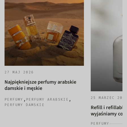
27 MAJ 2026
Najpiękniejsze perfumy arabskie
damskie i męskie
25 MARZEC 202
,
,
PERFUMY
PERFUMY ARABSKIE
PERFUMY DAMSKIE
Refill i refillab
wyjaśniamy co to
PERFUMY