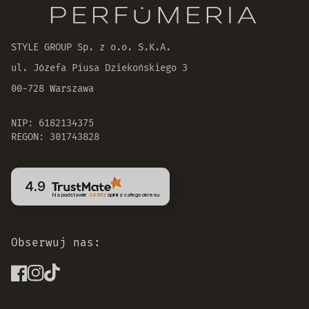
30 dni na zwrot zamówienia
STYLE GROUP Sp. z o.o. S.K.A.
ul. Józefa Piusa Dziekońskiego 3
00-728 Warszawa
NIP: 6182134375
REGON: 301743828
4.9
Na podstawie
24 652
opinii
z całego okresu
Obserwuj nas: