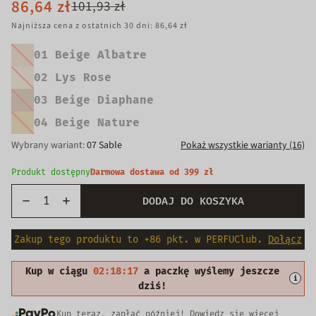
86,64 zł
101,93 zł
Najniższa cena z ostatnich 30 dni: 86,64 zł
01 Beige Albatre
Wariant
wyprzedany
02 Lys Rose
Wariant
lub
wyprzedany
03 Beige Diaphane
niedostępny
Wariant
lub
wyprzedany
04 Beige Nature
niedostępny
Wariant
lub
wyprzedany
Wybrany wariant:
07 Sable
Pokaż wszystkie warianty (16)
niedostępny
lub
niedostępny
Produkt dostępny
Darmowa dostawa od 399 zł
DODAJ DO KOSZYKA
Zakup tego produktu to +86 pkt. w PERFUClub.
Dołącz
Kup w ciągu
02:18:16
a paczkę wyślemy jeszcze
i
dziś!
Kup teraz, zapłać później!
Dowiedz się więcej