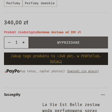
Perfumy
Perfumy damskie
340,00 zł
Produkt niedostępny
Darmowa dostawa od 399 zł
WYPRZEDANE
Zakup tego produktu to +340 pkt. w PERFUClub.
Dołącz
Kup teraz, zapłać później!
Dowiedz się więcej
Szczegóły
La Vie Est Belle zestaw
woda perfumowana spray