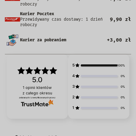
roboczy
Kurier Pocztex
9,90 zł
Przewidywany czas dostawy: 1 dzień
roboczy
+3,00 zł
Kurier za pobraniem
5
100%
4
0%
5.0
3
0%
1
opinii klientów
z całego okresu
2
0%
zebranych i zweryfikowanych przez
1
0%