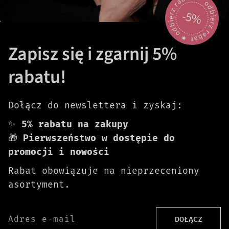
odbierz rabat 🟎 odbierz rabat 🟎
-5%
Zapisz się i zgarnij 5%
rabatu!
Dołącz do newslettera i zyskaj:
✨
5% rabatu na zakupy
🎁
Pierwszeństwo w dostępie do
promocji i nowości
Rabat obowiązuje na nieprzeceniony
asortyment.
Adres e-mail
DOŁĄCZ