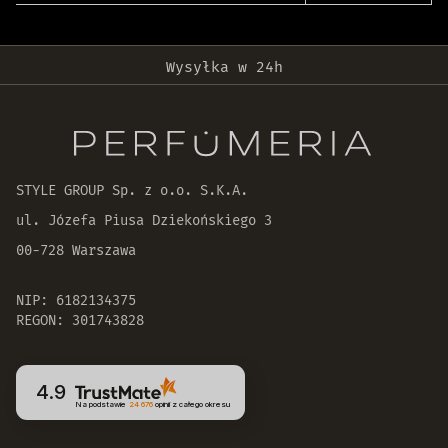
Darmowa dostawa od 399 zł!
Wysyłka w 24h
Oryginalne produkty
30 dni na zwrot zamówienia
STYLE GROUP Sp. z o.o. S.K.A.
ul. Józefa Piusa Dziekońskiego 3
00-728 Warszawa
NIP: 6182134375
REGON: 301743828
4.9
Na podstawie
24 676
opinii
z całego okresu