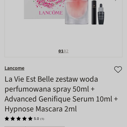
01
02
Lancome
La Vie Est Belle zestaw woda
perfumowana spray 50ml +
Advanced Genifique Serum 10ml +
Hypnose Mascara 2ml
5.0
(
1
)