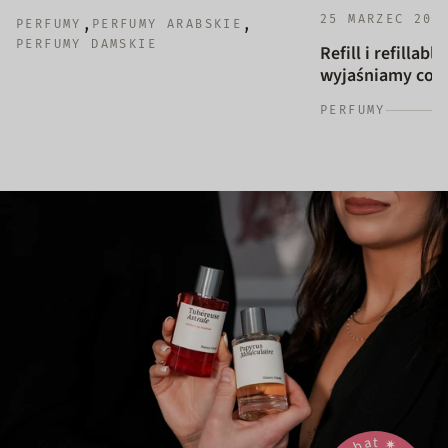
25 MARZEC 202
,
,
PERFUMY
PERFUMY ARABSKIE
PERFUMY DAMSKIE
Refill i refillab
wyjaśniamy co to
PERFUMY