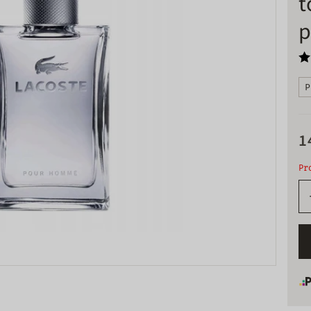
t
p
P
1
Pr