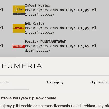
InPost Kurier
zł
13,99 zł
Przewidywany czas dostawy:
1 dzień roboczy
DHL Kurier
zł
13,99 zł
Przewidywany czas dostawy:
1 dzień roboczy
Pocztex PUNKT/AUTOMAT
zł
7,49 zł
Przewidywany czas dostawy: 1
dzień roboczy
zł
+3,00 zł
Kurier za pobraniem
Zgoda
Szczegóły
O plikach 
5
78%
4
22%
 strona korzysta z plików cookie
3
0%
ujemy pliki cookie do spersonalizowania treści i reklam, aby o