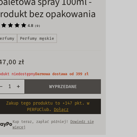
oaletowa spray 100ml -
rodukt bez opakowania
4.8
(
9
)
erfumy
Perfumy męskie
47,00 zł
odukt niedostępny
Darmowa dostawa od 399 zł
WYPRZEDANE
Zakup tego produktu to +147 pkt. w
PERFUClub.
Dołącz
Kup teraz, zapłać później!
Dowiedz się
więcej