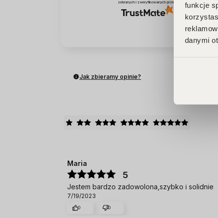
zebranych i zweryfikowanych przez
funkcje s
korzystas
reklamowy
danymi ot
Jak zbieramy opinie?
O
Maria
5
Jestem bardzo zadowolona,szybko i solidnie
7/19/2023
0
0