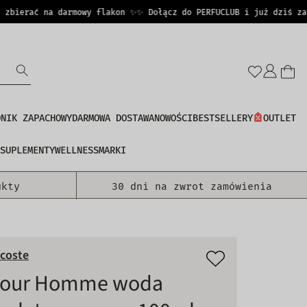
bierać na darmowy flakon ✨
✨ Dołącz do PERFUCLUB i już dziś zaczn
Zalo
się
DNIK ZAPACHOWY
DARMOWA DOSTAWA
NOWOŚCI
BESTSELLERY
OUTLET
SUPLEMENTY
WELLNESS
MARKI
ukty
30 dni na zwrot zamówienia
coste
our Homme woda