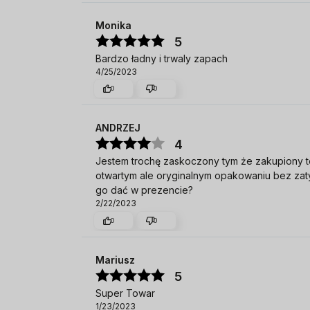
Monika
5
Bardzo ładny i trwaly zapach
4/25/2023
0
0
ANDRZEJ
4
Jestem trochę zaskoczony tym że zakupiony tes
otwartym ale oryginalnym opakowaniu bez zatyc
go dać w prezencie?
2/22/2023
0
0
Mariusz
5
Super Towar
1/23/2023