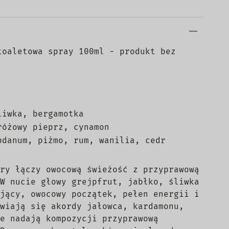
toaletowa spray 100ml - produkt bez
liwka, bergamotka
różowy pieprz, cynamon
bdanum, piżmo, rum, wanilia, cedr
ry łączy owocową świeżość z przyprawową
W nucie głowy grejpfrut, jabłko, śliwka
jący, owocowy początek, pełen energii i
wiają się akordy jałowca, kardamonu,
e nadają kompozycji przyprawową