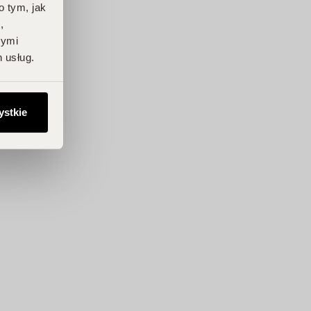
o tym, jak
,
nymi
 usług.
ystkie