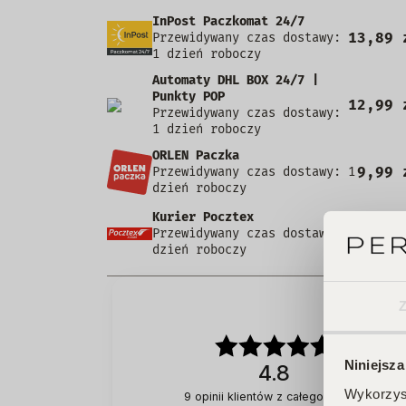
InPost Paczkomat 24/7
13,89 
Przewidywany czas dostawy:
1 dzień roboczy
Automaty DHL BOX 24/7 |
Punkty POP
12,99 
Przewidywany czas dostawy:
1 dzień roboczy
ORLEN Paczka
9,99 
Przewidywany czas dostawy: 1
dzień roboczy
Kurier Pocztex
9,90 
Przewidywany czas dostawy: 1
dzień roboczy
Niniejsza
4.8
Wykorzyst
9
opinii klientów
z całego okresu