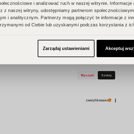
połecznościowe i analizować ruch w naszej witrynie. Informacje 
2
0%
z z naszej witryny, udostępniamy partnerom społecznościowym
1
0%
m i analitycznym. Partnerzy mogą połączyć te informacje z in
rzymanymi od Ciebie lub uzyskanymi podczas korzystania z ich
Zarządaj ustawieniami
Akceptuj wsz
pinie klientów
Wyczyść
Szukaj
zweryfikowano