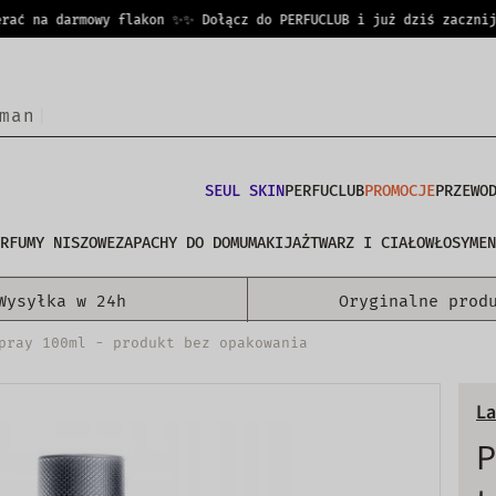
ć na darmowy flakon ✨
✨ Dołącz do PERFUCLUB i już dziś zacznij z
m
a
n
A
t
e
l
i
|
SEUL SKIN
PERFUCLUB
PROMOCJE
PRZEWO
RFUMY NISZOWE
ZAPACHY DO DOMU
MAKIJAŻ
TWARZ I CIAŁO
WŁOSY
MEN
Wysyłka w 24h
Oryginalne prod
pray 100ml - produkt bez opakowania
La
P