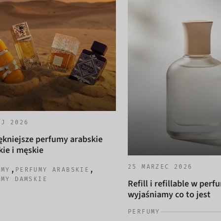
AJ 2026
ękniejsze perfumy arabskie
ie i męskie
25 MARZEC 2026
,
,
UMY
PERFUMY ARABSKIE
UMY DAMSKIE
Refill i refillable w perf
wyjaśniamy co to jest
PERFUMY