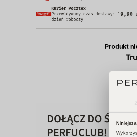
Kurier Pocztex
9,90 
Przewidywany czas dostawy: 1
dzień roboczy
Produkt ni
DOŁĄCZ DO ŚWIAT
Niniejsza
PERFUCLUB!
Wykorzyst