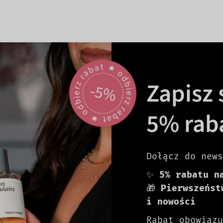
odbierz rabat 🟎 odbierz rabat 🟎
Zapisz s
-5%
5% rab
Dołącz do news
✨
5% rabatu n
🎁
Pierwszeńst
i nowości
Rabat obowiązu