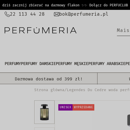
PRZEJDŹ
iś zacznij zbierać na darmowy flakon ✨
✨ Dołącz do PERFUCLUB i j
DO
22 113 44 28
bok@perfumeria.pl
TREŚCI
M
a
i
|
PERFUMY
PERFUMY DAMSKIE
PERFUMY MĘSKIE
PERFUMY ARABSKIE
PE
Darmowa dostawa od 399 zł!
Strona główna
/
Legendes Du Cedre woda perf
UNISEX
WYPRZEDANE