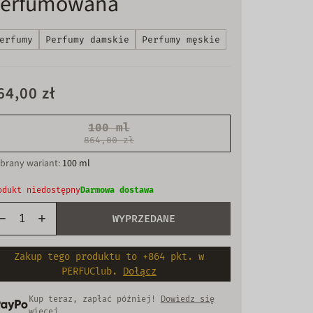
erfumowana
erfumy
Perfumy damskie
Perfumy męskie
64,00 zł
100 ml
864,00 zł
Wariant
brany wariant:
100 ml
wyprzedany
lub
odukt niedostępny
Darmowa dostawa
niedostępny
WYPRZEDANE
Zakup tego produktu to +864 pkt. w
PERFUClub.
Dołącz
Kup teraz, zapłać później!
Dowiedz się
więcej