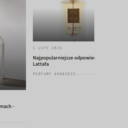
1 LUTY 2026
Najpopularniejsze odpowiedniki
Lattafa
14 
PERFUMY ARABSKIE
Naj
dam
PER
umach -