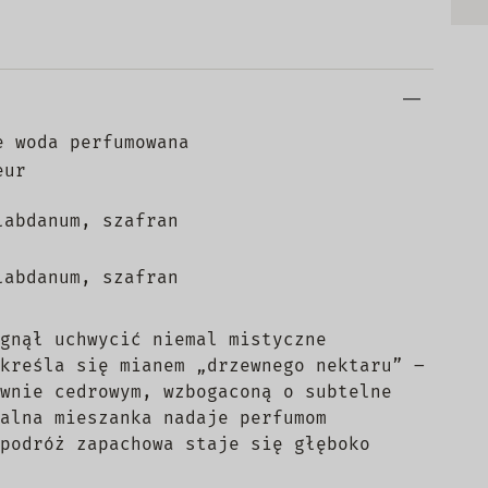
e woda perfumowana
eur
labdanum, szafran
labdanum, szafran
gnął uchwycić niemal mistyczne
kreśla się mianem „drzewnego nektaru” –
wnie cedrowym, wzbogaconą o subtelne
alna mieszanka nadaje perfumom
podróż zapachowa staje się głęboko