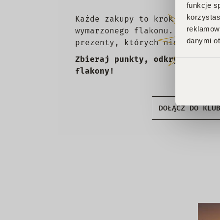
funkcje s
korzystas
Każde zakupy to krok w stronę
reklamowy
wymarzonego flakonu. Czekają 
danymi ot
prezenty, których nie chcesz 
Zbieraj punkty, odkrywaj emoc
flakony!
DOŁĄCZ DO KLU