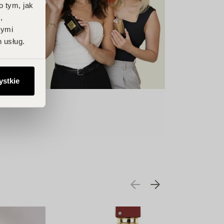
o tym, jak
,
nymi
 usług.
ystkie