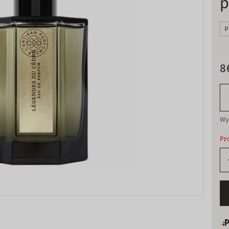
p
P
8
Wy
Pr