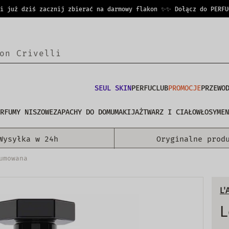
uż dziś zacznij zbierać na darmowy flakon ✨
✨ Dołącz do PERFUCLU
SEUL SKIN
PERFUCLUB
PROMOCJE
PRZEWO
RFUMY NISZOWE
ZAPACHY DO DOMU
MAKIJAŻ
TWARZ I CIAŁO
WŁOSY
MEN
Wysyłka w 24h
Oryginalne prod
umowana
L'
L