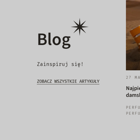
Blog
Zainspiruj się!
27 M
ZOBACZ WSZYSTKIE ARTYKUŁY
Najpi
damsk
PERF
PERF