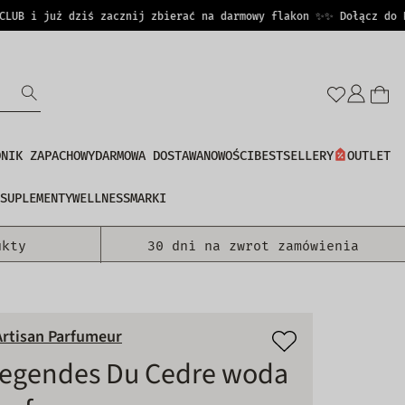
B i już dziś zacznij zbierać na darmowy flakon ✨
✨ Dołącz do PERF
Zalo
się
DNIK ZAPACHOWY
DARMOWA DOSTAWA
NOWOŚCI
BESTSELLERY
OUTLET
SUPLEMENTY
WELLNESS
MARKI
ukty
30 dni na zwrot zamówienia
Artisan Parfumeur
egendes Du Cedre woda