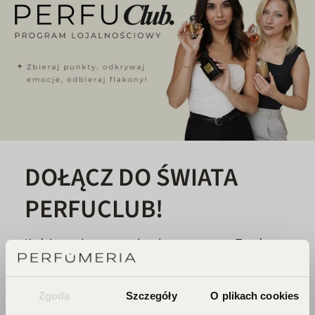
DOŁĄCZ DO ŚWIATA
PERFUCLUB!
Każde zakupy to krok w stronę Twojego
wymarzonego flakonu. Czekają na
Ciebie zniżki i prezenty, których nie
chcesz przegapić!
Zgoda
Szczegóły
O plikach cookies