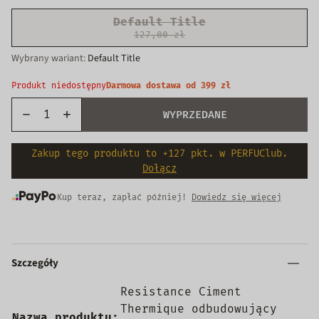
Default Title
127,00 zł
Wariant
Wybrany wariant:
Default Title
wyprzedany
lub
Produkt niedostępny
Darmowa dostawa od 399 zł
niedostępny
WYPRZEDANE
Zakup tego produktu to +127 pkt. w PERFUClub.
Dołącz
Kup teraz, zapłać później!
Dowiedz się więcej
Szczegóły
Resistance Ciment
Thermique odbudowujący
Nazwa produktu: