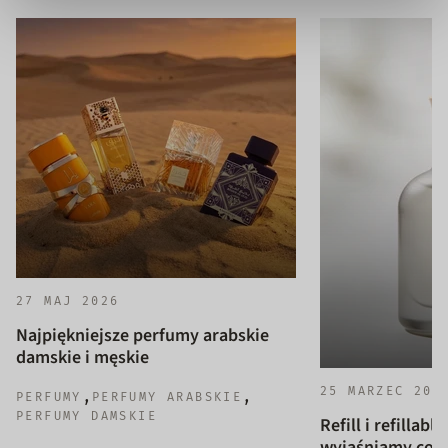
27 MAJ 2026
Najpiękniejsze perfumy arabskie
damskie i męskie
25 MARZEC 202
,
,
PERFUMY
PERFUMY ARABSKIE
PERFUMY DAMSKIE
Refill i refillab
wyjaśniamy co to