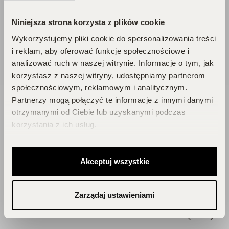
Zbieraj punkty, odkrywaj emocje,
odbieraj flakony!
Niniejsza strona korzysta z plików cookie
Wykorzystujemy pliki cookie do spersonalizowania treści
DOŁĄCZ DO KLUBU!
i reklam, aby oferować funkcje społecznościowe i
analizować ruch w naszej witrynie. Informacje o tym, jak
korzystasz z naszej witryny, udostępniamy partnerom
społecznościowym, reklamowym i analitycznym.
Partnerzy mogą połączyć te informacje z innymi danymi
otrzymanymi od Ciebie lub uzyskanymi podczas
korzystania z ich usług.
Blog
Akceptuj wszystkie
Zainspiruj się!
Zarządaj ustawieniami
ZOBACZ WSZYSTKIE ARTYKUŁY