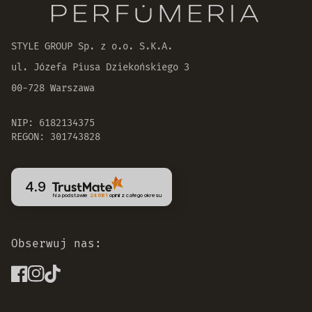
30 dni na zwrot zamówienia
STYLE GROUP Sp. z o.o. S.K.A.
ul. Józefa Piusa Dziekońskiego 3
00-728 Warszawa
NIP: 6182134375
REGON: 301743828
4.9
Na podstawie
24 681
opinii
z całego okresu
Obserwuj nas: