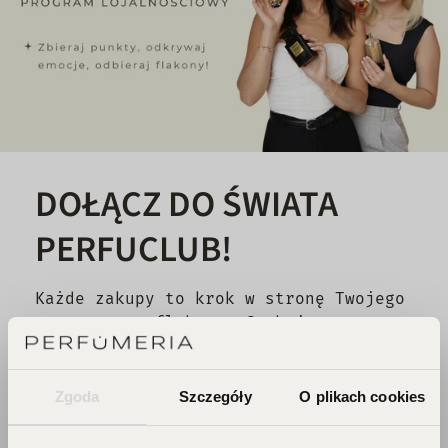
DOŁĄCZ DO ŚWIATA
PERFUCLUB!
Każde zakupy to krok w stronę Twojego
wymarzonego flakonu. Czekają na
Ciebie zniżki i prezenty, których nie
chcesz przegapić!
Zgoda
Szczegóły
O plikach cookies
Zbieraj punkty, odkrywaj emocje,
odbieraj flakony!