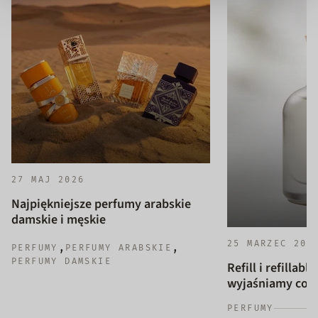
27 MAJ 2026
Najpiękniejsze perfumy arabskie
damskie i męskie
25 MARZEC 202
,
,
PERFUMY
PERFUMY ARABSKIE
PERFUMY DAMSKIE
Refill i refillab
wyjaśniamy co to
PERFUMY