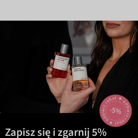
odbierz rabat 🟎 odbierz rabat 🟎
-5%
Zapisz się i zgarnij 5%