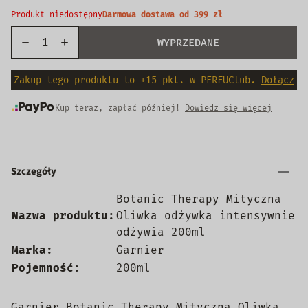
Produkt niedostępny
Darmowa dostawa od 399 zł
WYPRZEDANE
Zakup tego produktu to +15 pkt. w PERFUClub.
Dołącz
Kup teraz, zapłać później!
Dowiedz się więcej
Szczegóły
Botanic Therapy Mityczna
Nazwa produktu:
Oliwka odżywka intensywnie
odżywia 200ml
Marka:
Garnier
Pojemność:
200ml
Garnier Botanic Therapy Mityczna Oliwka