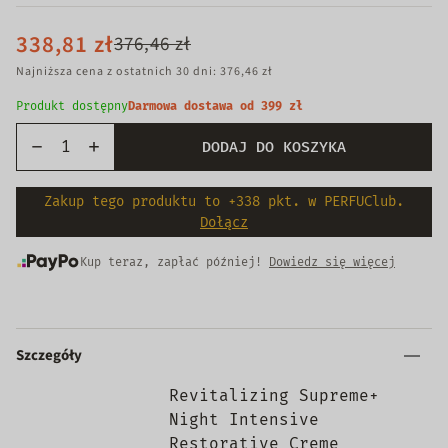
338,81 zł
376,46 zł
Najniższa cena z ostatnich 30 dni: 376,46 zł
Produkt dostępny
Darmowa dostawa od 399 zł
DODAJ DO KOSZYKA
Zakup tego produktu to +338 pkt. w PERFUClub.
Dołącz
Kup teraz, zapłać później!
Dowiedz się więcej
Szczegóły
Revitalizing Supreme+
Night Intensive
Restorative Creme