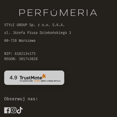
Oryginalne produkty
30 dni na zwrot zamówienia
STYLE GROUP Sp. z o.o. S.K.A.
ul. Józefa Piusa Dziekońskiego 3
00-728 Warszawa
NIP: 6182134375
REGON: 301743828
4.9
Na podstawie
24 652
opinii
z całego okresu
Obserwuj nas: