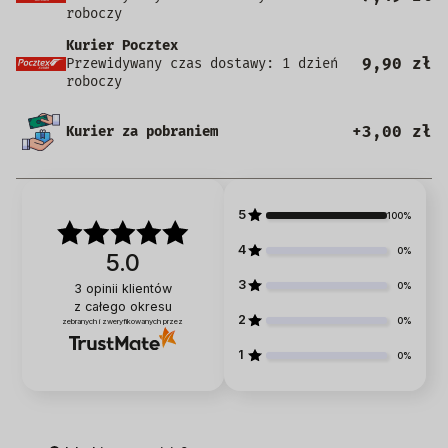
roboczy
Kurier Pocztex
9,90 zł
Przewidywany czas dostawy: 1 dzień
roboczy
+3,00 zł
Kurier za pobraniem
5
100%
4
0%
5.0
3
0%
3
opinii klientów
z całego okresu
2
0%
zebranych i zweryfikowanych przez
1
0%