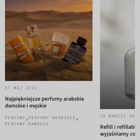
27 MAJ 2026
Najpiękniejsze perfumy arabskie
damskie i męskie
25 MARZEC 202
,
,
PERFUMY
PERFUMY ARABSKIE
PERFUMY DAMSKIE
Refill i refillab
wyjaśniamy co to