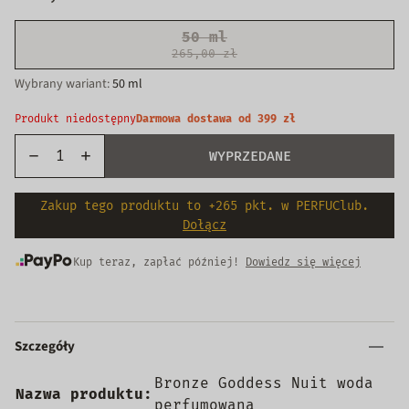
50 ml
265,00 zł
Wariant
Wybrany wariant:
50 ml
wyprzedany
lub
Produkt niedostępny
Darmowa dostawa od 399 zł
niedostępny
WYPRZEDANE
Zakup tego produktu to +265 pkt. w PERFUClub.
Dołącz
Kup teraz, zapłać później!
Dowiedz się więcej
Szczegóły
Bronze Goddess Nuit woda
Nazwa produktu:
perfumowana