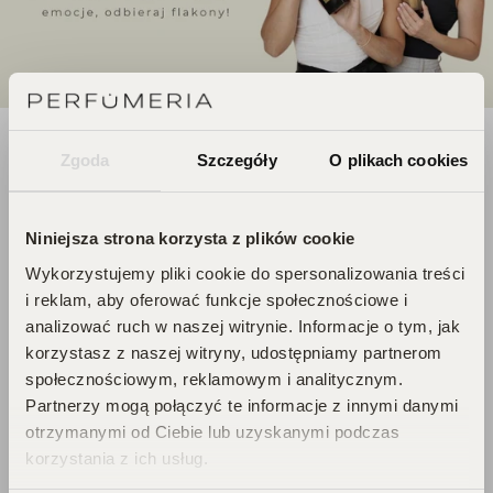
DOŁĄCZ DO ŚWIATA
Zgoda
Szczegóły
O plikach cookies
PERFUCLUB!
Niniejsza strona korzysta z plików cookie
Każde zakupy to krok w stronę Twojego
Wykorzystujemy pliki cookie do spersonalizowania treści
wymarzonego flakonu. Czekają na
i reklam, aby oferować funkcje społecznościowe i
Ciebie zniżki i prezenty, których nie
analizować ruch w naszej witrynie. Informacje o tym, jak
chcesz przegapić!
korzystasz z naszej witryny, udostępniamy partnerom
społecznościowym, reklamowym i analitycznym.
Zbieraj punkty, odkrywaj emocje,
Partnerzy mogą połączyć te informacje z innymi danymi
odbieraj flakony!
otrzymanymi od Ciebie lub uzyskanymi podczas
korzystania z ich usług.
DOŁĄCZ DO KLUBU!