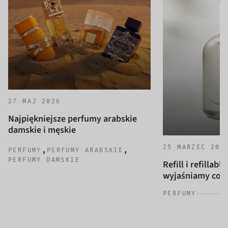
27 MAJ 2026
Najpiękniejsze perfumy arabskie
damskie i męskie
25 MARZEC 202
,
,
PERFUMY
PERFUMY ARABSKIE
PERFUMY DAMSKIE
Refill i refillab
wyjaśniamy co to
PERFUMY