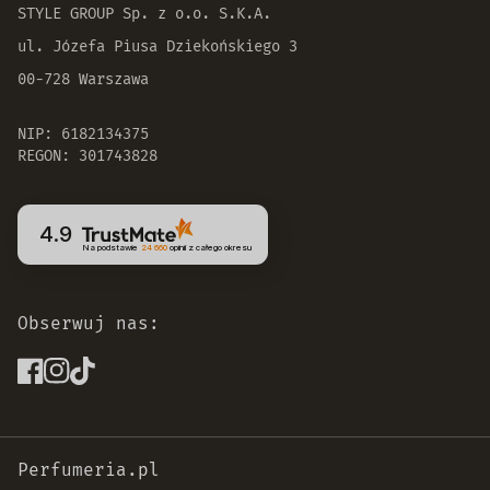
STYLE GROUP Sp. z o.o. S.K.A.
ul. Józefa Piusa Dziekońskiego 3
00-728 Warszawa
NIP: 6182134375
REGON: 301743828
4.9
Na podstawie
24 660
opinii
z całego okresu
Obserwuj nas:
Perfumeria.pl