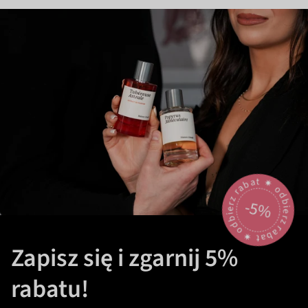
odbierz rabat 🟎 odbierz rabat 🟎
-5%
Zapisz się i zgarnij 5%
rabatu!