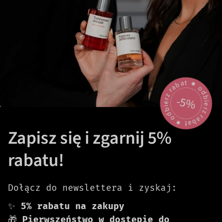
odbierz rabat 🟎 odbierz rabat 🟎
-5%
Zapisz się i zgarnij 5%
rabatu!
Dołącz do newslettera i zyskaj:
✨
5% rabatu na zakupy
🎁
Pierwszeństwo w dostępie do