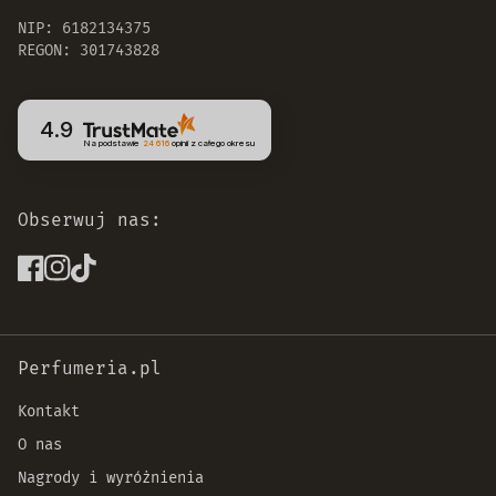
NIP: 6182134375
REGON: 301743828
4.9
Na podstawie
24 616
opinii
z całego okresu
Obserwuj nas:
Perfumeria.pl
Kontakt
O nas
Nagrody i wyróżnienia