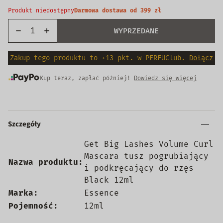
Produkt niedostępny
Darmowa dostawa od 399 zł
WYPRZEDANE
Zakup tego produktu to +13 pkt. w PERFUClub.
Dołącz
Kup teraz, zapłać później!
Dowiedz się więcej
Szczegóły
Get Big Lashes Volume Curl
Mascara tusz pogrubiający
Nazwa produktu:
i podkręcający do rzęs
Black 12ml
Marka:
Essence
Pojemność:
12ml