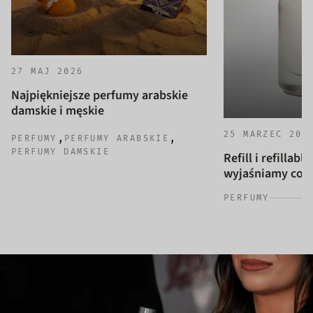
27 MAJ 2026
Najpiękniejsze perfumy arabskie
damskie i męskie
25 MARZEC 202
,
,
PERFUMY
PERFUMY ARABSKIE
PERFUMY DAMSKIE
Refill i refillab
wyjaśniamy co to
PERFUMY