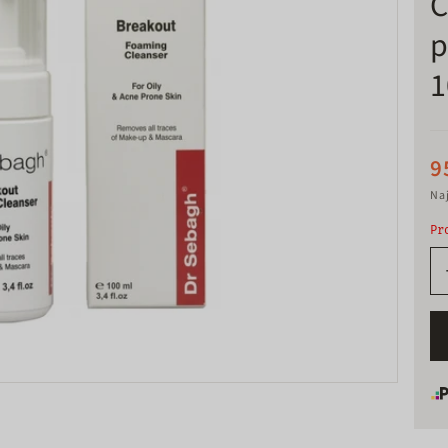
C
p
1
9
Naj
Pr