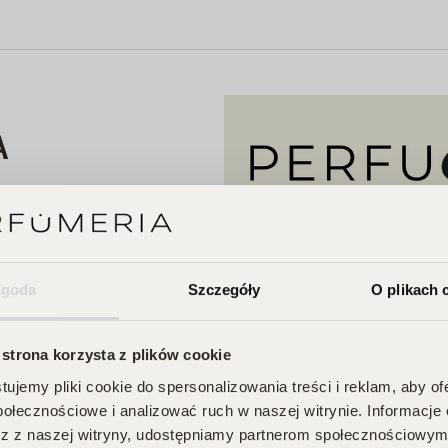
A
 Twojego
na Ciebie zniżki i
Zgoda
Szczegóły
O plikach 
przegapić!
je, odbieraj
 strona korzysta z plików cookie
ujemy pliki cookie do spersonalizowania treści i reklam, aby o
połecznościowe i analizować ruch w naszej witrynie. Informacje 
BU!
z z naszej witryny, udostępniamy partnerom społecznościowym