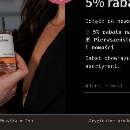
5% rab
Dołącz do news
✨
5% rabatu n
🎁
Pierwszeńst
i nowości
Rabat obowiązu
asortyment.
Adres e-mail
Wysyłka w 24h
Oryginalne prod