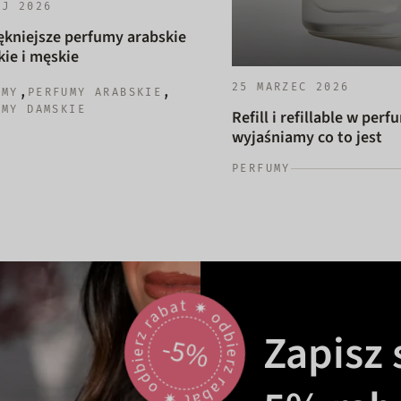
AJ 2026
ękniejsze perfumy arabskie
ie i męskie
25 MARZEC 2026
,
,
UMY
PERFUMY ARABSKIE
UMY DAMSKIE
Refill i refillable w perf
wyjaśniamy co to jest
PERFUMY
odbierz rabat 🟎 odbierz rabat 🟎
Zapisz s
-5%