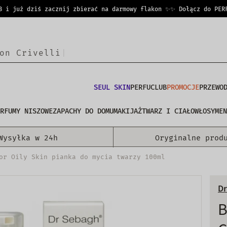
 już dziś zacznij zbierać na darmowy flakon ✨
✨ Dołącz do PERFUCL
o
n
C
r
i
v
e
|
SEUL SKIN
PERFUCLUB
PROMOCJE
PRZEWO
RFUMY NISZOWE
ZAPACHY DO DOMU
MAKIJAŻ
TWARZ I CIAŁO
WŁOSY
MEN
Wysyłka w 24h
Oryginalne prod
or Oily Skin pianka do mycia twarzy 100ml
Dr
B