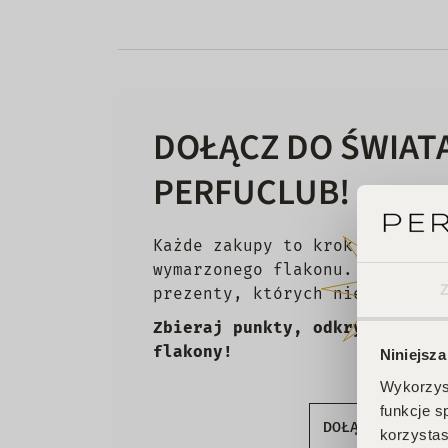
DOŁĄCZ DO ŚWIAT
PERFUCLUB!
Każde zakupy to krok w stronę
wymarzonego flakonu. Czekają 
prezenty, których nie chcesz 
Zbieraj punkty, odkrywaj emoc
flakony!
Niniejsza
Wykorzyst
funkcje s
DOŁĄCZ DO KLU
korzystas