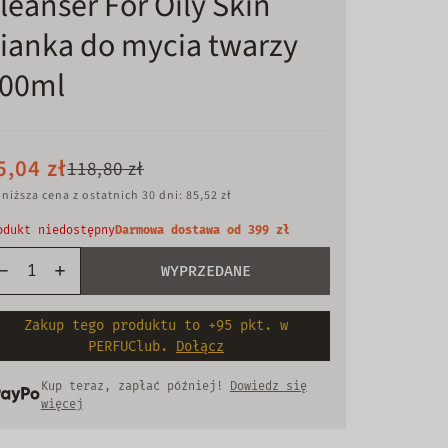
leanser For Oily Skin
ianka do mycia twarzy
00ml
5,04 zł
118,80 zł
niższa cena z ostatnich 30 dni: 85,52 zł
odukt niedostępny
Darmowa dostawa od 399 zł
WYPRZEDANE
Zakup tego produktu to +95 pkt. w
PERFUClub.
Dołącz
Kup teraz, zapłać później!
Dowiedz się
więcej