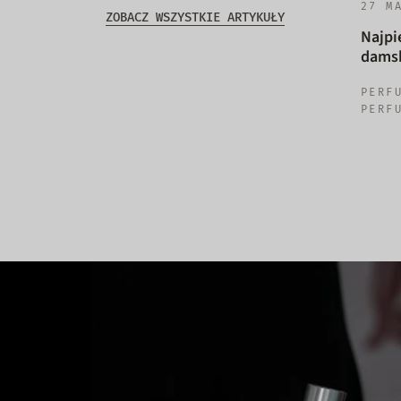
27 M
ZOBACZ WSZYSTKIE ARTYKUŁY
Najpi
damsk
PERF
PERF