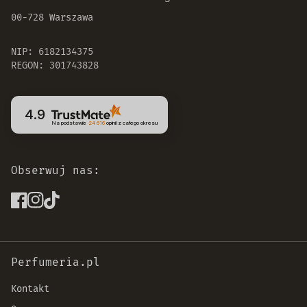
00-728 Warszawa
NIP: 6182134375
REGON: 301743828
4.9
Na podstawie
24 616
opinii
z całego okresu
Obserwuj nas:
Perfumeria.pl
Kontakt