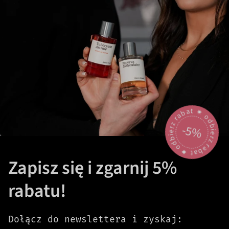
odbierz rabat 🟎 odbierz rabat 🟎
-5%
Zapisz się i zgarnij 5%
rabatu!
Dołącz do newslettera i zyskaj: