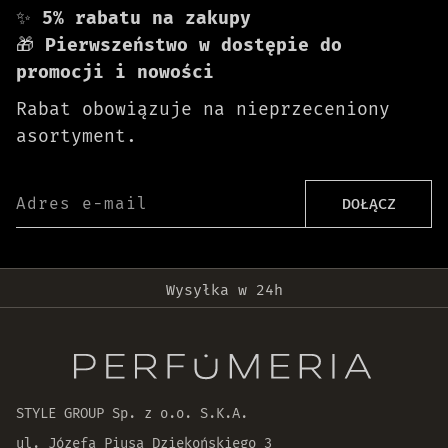
✨
5% rabatu na zakupy
🎁
Pierwszeństwo w dostępie do
promocji i nowości
Rabat obowiązuje na nieprzeceniony
asortyment.
Adres e-mail
DOŁĄCZ
Darmowa dostawa od 399 zł!
Wysyłka w 24h
Oryginalne produkty
30 dni na zwrot zamówienia
STYLE GROUP Sp. z o.o. S.K.A.
ul. Józefa Piusa Dziekońskiego 3