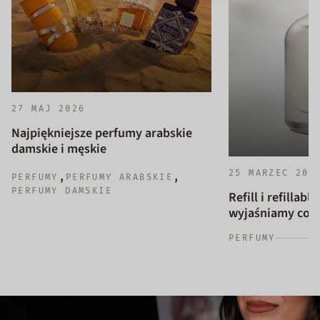
27 MAJ 2026
Najpiękniejsze perfumy arabskie
damskie i męskie
25 MARZEC 202
,
,
PERFUMY
PERFUMY ARABSKIE
PERFUMY DAMSKIE
Refill i refillab
wyjaśniamy co to
PERFUMY