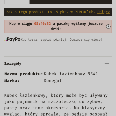
Zakup tego produktu to +5 pkt. w PERFUClub.
Dołącz
Kup w ciągu
05:46:31
a paczkę wyślemy jeszcze
i
dziś!
Kup teraz, zapłać później!
Dowiedz się więcej
Szczegóły
Nazwa produktu:
Kubek łazienkowy 9541
Marka:
Donegal
Kubek łazienkowy, który może być używany
jako pojemnik na szczoteczkę do zębów,
pastę oraz inne akcesoria. Ma klasyczny
wygląd, który sprawia, że będzie pasował