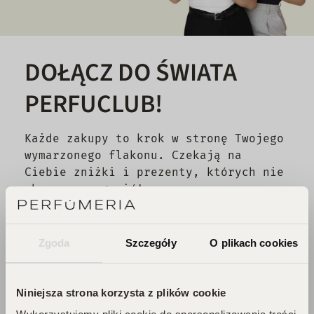
DOŁĄCZ DO ŚWIATA
PERFUCLUB!
Każde zakupy to krok w stronę Twojego
wymarzonego flakonu. Czekają na
Ciebie zniżki i prezenty, których nie
chcesz przegapić!
Zbieraj punkty, odkrywaj emocje,
odbieraj flakony!
Zgoda
Szczegóły
O plikach cookies
DOŁĄCZ DO KLUBU!
Niniejsza strona korzysta z plików cookie