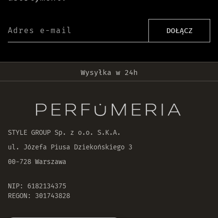
Adres e-mail
DOŁĄCZ
Darmowa dostawa od 399 zł!
Wysyłka w 24h
Oryginalne produkty
30 dni na zwrot zamówienia
STYLE GROUP Sp. z o.o. S.K.A.
ul. Józefa Piusa Dziekońskiego 3
00-728 Warszawa
NIP: 6182134375
REGON: 301743828