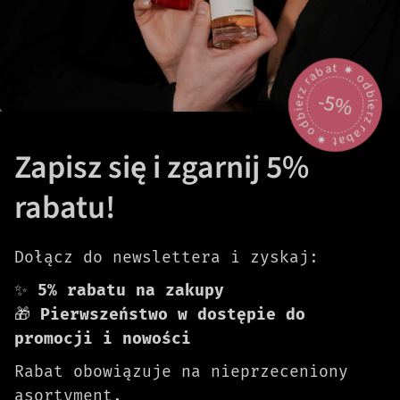
odbierz rabat 🟎 odbierz rabat 🟎
-5%
Zapisz się i zgarnij 5%
rabatu!
Dołącz do newslettera i zyskaj:
✨
5% rabatu na zakupy
🎁
Pierwszeństwo w dostępie do
promocji i nowości
Rabat obowiązuje na nieprzeceniony
asortyment.