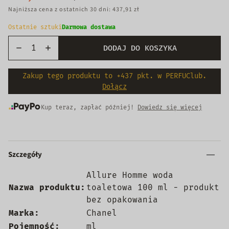
Najniższa cena z ostatnich 30 dni: 437,91 zł
Ostatnie sztuki
Darmowa dostawa
DODAJ DO KOSZYKA
Zakup tego produktu to +437 pkt. w PERFUClub.
Dołącz
Kup teraz, zapłać później!
Dowiedz się więcej
Szczegóły
Allure Homme woda
Nazwa produktu:
toaletowa 100 ml - produkt
bez opakowania
Marka:
Chanel
Pojemność:
ml