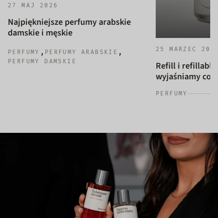
27 MAJ 2026
Najpiękniejsze perfumy arabskie
damskie i męskie
25 MARZEC 202
,
,
PERFUMY
PERFUMY ARABSKIE
PERFUMY DAMSKIE
Refill i refillab
wyjaśniamy co to
PERFUMY