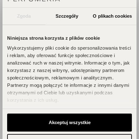
PERFUCLUB!
Zgoda
Szczegóły
O plikach cookies
Każde zakupy to krok w stronę Twojego
wymarzonego flakonu. Czekają na
Ciebie zniżki i prezenty, których nie
Niniejsza strona korzysta z plików cookie
chcesz przegapić!
Wykorzystujemy pliki cookie do spersonalizowania treści
Zbieraj punkty, odkrywaj emocje,
i reklam, aby oferować funkcje społecznościowe i
odbieraj flakony!
analizować ruch w naszej witrynie. Informacje o tym, jak
korzystasz z naszej witryny, udostępniamy partnerom
społecznościowym, reklamowym i analitycznym.
DOŁĄCZ DO KLUBU!
Partnerzy mogą połączyć te informacje z innymi danymi
otrzymanymi od Ciebie lub uzyskanymi podczas
korzystania z ich usług.
Akceptuj wszystkie
Blog