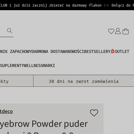
 i już dziś zacznij zbierać na darmowy flakon ✨
✨ Dołącz do PERF
Zalo
się
DNIK ZAPACHOWY
DARMOWA DOSTAWA
NOWOŚCI
BESTSELLERY
OUTLET
SUPLEMENTY
WELLNESS
MARKI
ukty
30 dni na zwrot zamówienia
tdeco
yebrow Powder puder