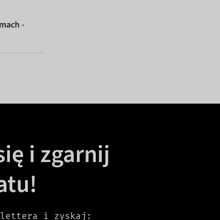
PER
umach -
ię i zgarnij
atu!
lettera i zyskaj: