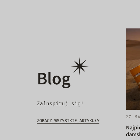
Blog
Zainspiruj się!
27 M
ZOBACZ WSZYSTKIE ARTYKUŁY
Najpi
damsk