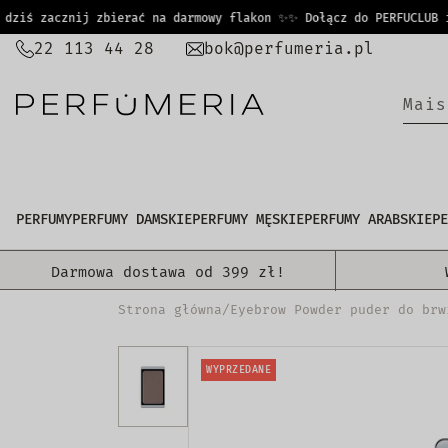
PRZEJDŹ
iś zacznij zbierać na darmowy flakon ✨
✨ Dołącz do PERFUCLUB i j
DO
22 113 44 28
bok@perfumeria.pl
TREŚCI
M
a
|
PERFUMY
PERFUMY DAMSKIE
PERFUMY MĘSKIE
PERFUMY ARABSKIE
PE
Darmowa dostawa od 399 zł!
Strona główna
/
Eyebrow Powder puder do brw
WYPRZEDANE