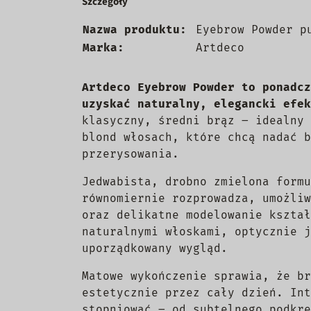
Szczegóły
Nazwa produktu:
Eyebrow Powder p
Marka:
Artdeco
Artdeco Eyebrow Powder to ponadcz
uzyskać naturalny, elegancki efek
klasyczny, średni brąz – idealny 
blond włosach, które chcą nadać b
przerysowania.
Jedwabista, drobno zmielona formu
równomiernie rozprowadza, umożliw
oraz delikatne modelowanie kształ
naturalnymi włoskami, optycznie j
uporządkowany wygląd.
Matowe wykończenie sprawia, że br
estetycznie przez cały dzień. Int
stopniować – od subtelnego podkre