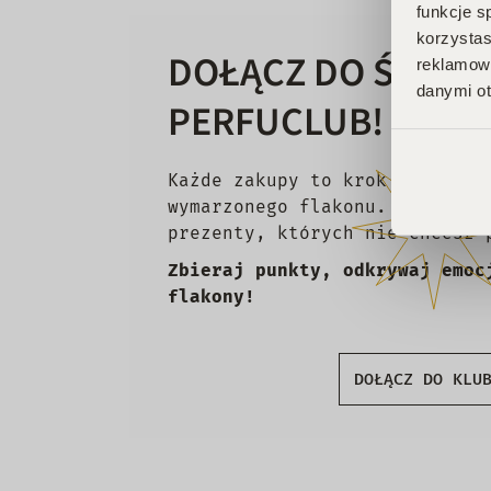
funkcje s
korzystas
DOŁĄCZ DO ŚWIAT
reklamowy
danymi ot
PERFUCLUB!
Każde zakupy to krok w stronę
wymarzonego flakonu. Czekają 
prezenty, których nie chcesz 
Zbieraj punkty, odkrywaj emoc
flakony!
DOŁĄCZ DO KLU