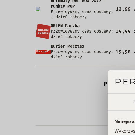
Automaty DHL BOX 24/7 |
Punkty POP
12,99 
Przewidywany czas dostawy:
1 dzień roboczy
ORLEN Paczka
9,99 
Przewidywany czas dostawy: 1
dzień roboczy
Kurier Pocztex
9,90 
Przewidywany czas dostawy: 1
dzień roboczy
Produkt ni
Niniejsza
Wykorzyst