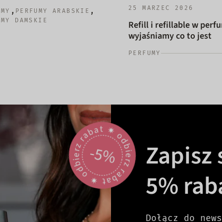
25 MARZEC 2026
,
,
UMY
PERFUMY ARABSKIE
UMY DAMSKIE
Refill i refillable w perf
wyjaśniamy co to jest
PERFUMY
odbierz rabat 🟎 odbierz rabat 🟎
Zapisz s
-5%
5% rab
Dołącz do news