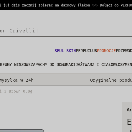
uż dziś zacznij zbierać na darmowy flakon ✨
✨ Dołącz do PERFUCLUB
SEUL SKIN
PERFUCLUB
PROMOCJE
PRZEWO
RFUMY NISZOWE
ZAPACHY DO DOMU
MAKIJAŻ
TWARZ I CIAŁO
WŁOSY
MEN
Wysyłka w 24h
Oryginalne prod
i 3 Brown 0.8g
Ar
E