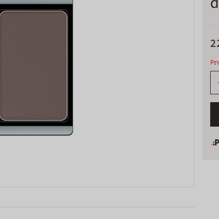
d
2
Pr