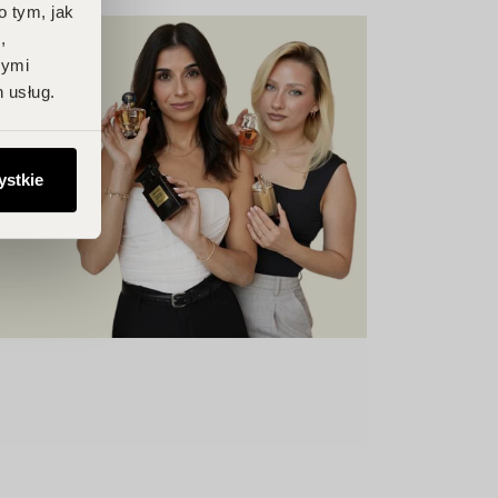
o tym, jak
,
nymi
 usług.
ystkie