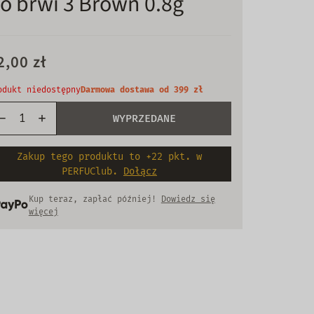
o brwi 3 Brown 0.8g
2,00 zł
odukt niedostępny
Darmowa dostawa od 399 zł
WYPRZEDANE
Zakup tego produktu to +22 pkt. w
PERFUClub.
Dołącz
Kup teraz, zapłać później!
Dowiedz się
więcej