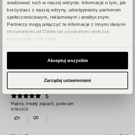
analizować ruch w naszej witrynie. Informacje o tym, jak
Najlepszy i najbardziej kobiecy zapach według mnie,
korzystasz z naszej witryny, udostępniamy partnerom
bardzo trwały
9/29/2025
społecznościowym, reklamowym i analitycznym.
Partnerzy mogą połączyć te informacje z innymi danymi
0
0
otrzymanymi od Ciebie lub uzyskanymi podczas
korzystania z ich usług.
Aldona
zweryfikowano
5
Ładny zapach, tylko moim zdaniem mało trwały.
Akceptuj wszystkie
9/29/2025
0
0
Zarządaj ustawieniami
Magdalena
zweryfikowano
5
Piękny, trwały zapach, polecam
6/18/2025
0
0