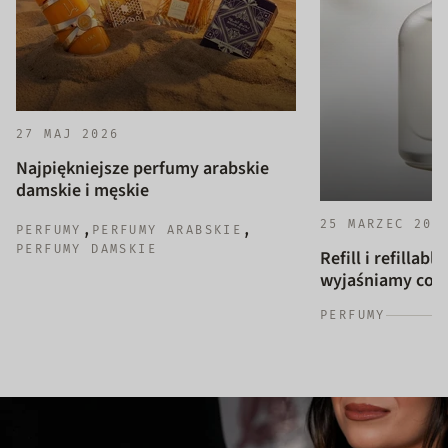
27 MAJ 2026
Najpiękniejsze perfumy arabskie
damskie i męskie
25 MARZEC 202
,
,
PERFUMY
PERFUMY ARABSKIE
PERFUMY DAMSKIE
Refill i refillab
wyjaśniamy co to
PERFUMY