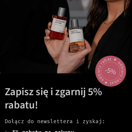
odbierz rabat 🟎 odbierz rabat 🟎
-5%
Zapisz się i zgarnij 5%
rabatu!
Dołącz do newslettera i zyskaj: