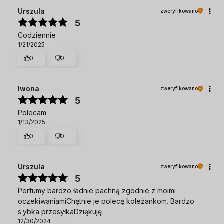
Urszula
zweryfikowano
5
Codziennie
1/21/2025
0
0
Iwona
zweryfikowano
5
Polecam
1/13/2025
0
0
Urszula
zweryfikowano
5
Perfumy bardzo ładnie pachną zgodnie z moimi
oczekiwaniamiChętnie je polecę koleżankom. Bardzo
s:ybka przesyłkaDziękuję
12/30/2024