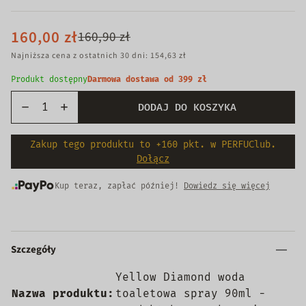
160,00 zł
160,90 zł
Najniższa cena z ostatnich 30 dni: 154,63 zł
Produkt dostępny
Darmowa dostawa od 399 zł
DODAJ DO KOSZYKA
Zakup tego produktu to +160 pkt. w PERFUClub.
Dołącz
Kup teraz, zapłać później!
Dowiedz się więcej
Szczegóły
Yellow Diamond woda
Nazwa produktu:
toaletowa spray 90ml -