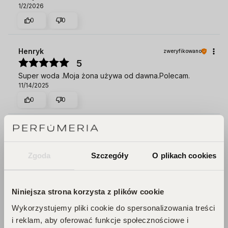
1/2/2026
0
0
Henryk
zweryfikowano
5
Super woda .Moja żona używa od dawna.Polecam.
11/14/2025
0
0
Вікторія
zweryfikowano
4
Oki
Zgoda
Szczegóły
O plikach cookies
10/13/2025
0
0
Niniejsza strona korzysta z plików cookie
Wykorzystujemy pliki cookie do spersonalizowania treści
Joanna
zweryfikowano
i reklam, aby oferować funkcje społecznościowe i
5