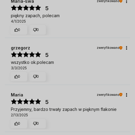
Maria-Ewa
zweryfikowano
5
piękny zapach, polecam
4/1/2025
0
0
grzegorz
zweryfikowano
5
wszystko ok.polecam
3/3/2025
0
0
Maria
zweryfikowano
5
Przyjemny, bardzo trwały zapach w pięknym flakonie
2/13/2025
0
0