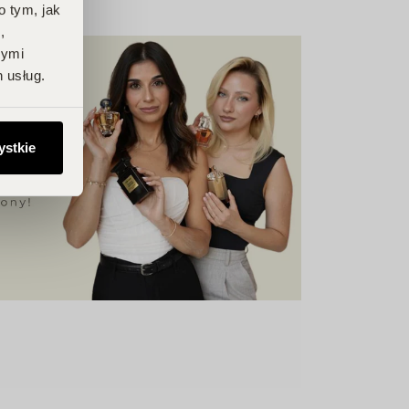
o tym, jak
,
nymi
 usług.
ystkie