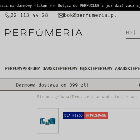
PRZEJDŹ
ć na darmowy flakon ✨
✨ Dołącz do PERFUCLUB i już dziś zacznij z
DO
22 113 44 28
bok@perfumeria.pl
TREŚCI
H
e
a
l
PERFUMY
PERFUMY DAMSKIE
PERFUMY MĘSKIE
PERFUMY ARABSKIE
PE
Darmowa dostawa od 399 zł!
Strona główna
/
Eros zestaw woda toaletowa 
DLA NIEGO
WYPRZEDANE