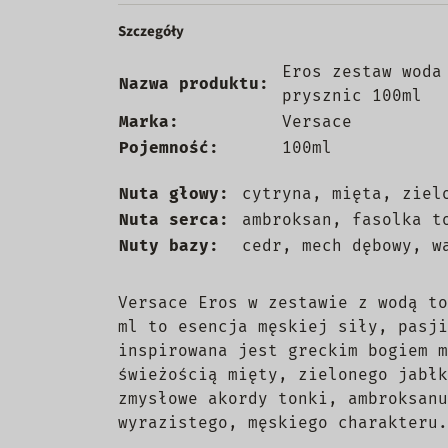
Szczegóły
Eros zestaw woda
Nazwa produktu:
prysznic 100ml
Marka:
Versace
Pojemność:
100ml
Nuta głowy:
cytryna, mięta, ziel
Nuta serca:
ambroksan, fasolka t
Nuty bazy:
cedr, mech dębowy, w
Versace Eros w zestawie z wodą to
ml to esencja męskiej siły, pasji
inspirowana jest greckim bogiem m
świeżością mięty, zielonego jabłk
zmysłowe akordy tonki, ambroksanu
wyrazistego, męskiego charakteru.