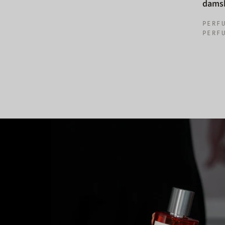
damsk
PERF
PERF