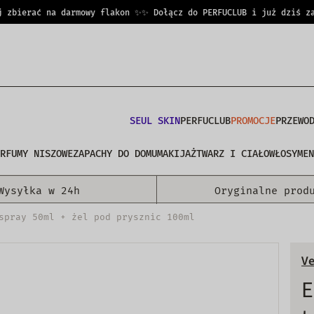
bierać na darmowy flakon ✨
✨ Dołącz do PERFUCLUB i już dziś zacz
t
h
L
|
SEUL SKIN
PERFUCLUB
PROMOCJE
PRZEWO
RFUMY NISZOWE
ZAPACHY DO DOMU
MAKIJAŻ
TWARZ I CIAŁO
WŁOSY
MEN
Wysyłka w 24h
Oryginalne prod
spray 50ml + żel pod prysznic 100ml
Ve
E