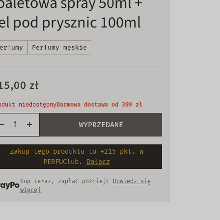
oaletowa spray 50ml +
el pod prysznic 100ml
erfumy
Perfumy męskie
15,00 zł
odukt niedostępny
Darmowa dostawa od 399 zł
WYPRZEDANE
Zakup tego produktu to +215 pkt. w
PERFUClub.
Dołącz
Kup teraz, zapłać później!
Dowiedz się
więcej