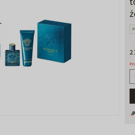
t
ż
P
2
Pr