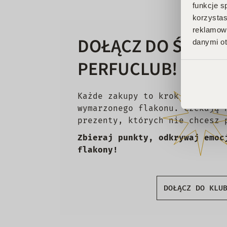
funkcje s
korzystas
reklamowy
DOŁĄCZ DO ŚWIAT
danymi ot
PERFUCLUB!
Każde zakupy to krok w stronę
wymarzonego flakonu. Czekają 
prezenty, których nie chcesz 
Zbieraj punkty, odkrywaj emoc
flakony!
DOŁĄCZ DO KLU