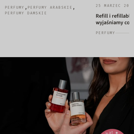
25 MARZEC 202
,
,
PERFUMY
PERFUMY ARABSKIE
PERFUMY DAMSKIE
Refill i refillab
wyjaśniamy co to
PERFUMY