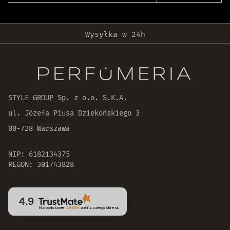
Darmowa dostawa od 399 zł!
Wysyłka w 24h
Oryginalne produkty
30 dni na zwrot zamówienia
STYLE GROUP Sp. z o.o. S.K.A.
ul. Józefa Piusa Dziekońskiego 3
00-728 Warszawa
NIP: 6182134375
REGON: 301743828
4.9
Na podstawie
24 633
opinii
z całego okresu