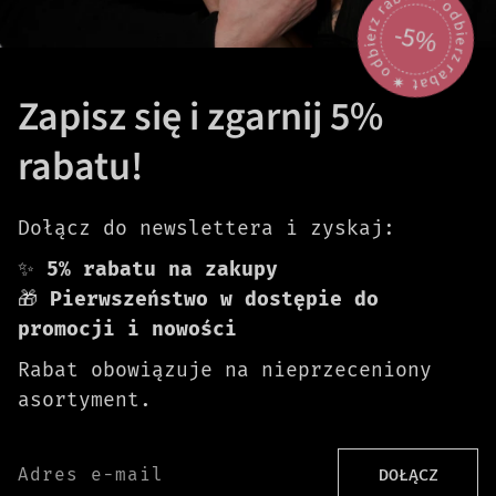
odbierz rabat 🟎 odbierz rabat 🟎
-5%
Zapisz się i zgarnij 5%
rabatu!
Dołącz do newslettera i zyskaj:
✨
5% rabatu na zakupy
🎁
Pierwszeństwo w dostępie do
promocji i nowości
Rabat obowiązuje na nieprzeceniony
asortyment.
Adres e-mail
DOŁĄCZ