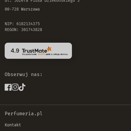
ul. Józefa Piusa Dziekońskiego 3
00-728 Warszawa
NIP: 6182134375
REGON: 301743828
4.9
Na podstawie
24 673
opinii
z całego okresu
Obserwuj nas:
Perfumeria.pl
Kontakt