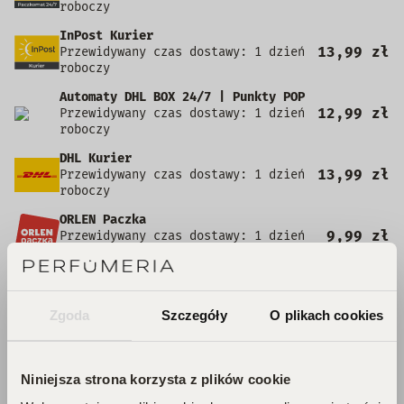
roboczy
InPost Kurier
13,99 zł
Przewidywany czas dostawy: 1 dzień
roboczy
Automaty DHL BOX 24/7 | Punkty POP
12,99 zł
Przewidywany czas dostawy: 1 dzień
roboczy
DHL Kurier
13,99 zł
Przewidywany czas dostawy: 1 dzień
roboczy
ORLEN Paczka
9,99 zł
Przewidywany czas dostawy: 1 dzień
roboczy
Pocztex PUNKT/AUTOMAT
7,49 zł
Przewidywany czas dostawy: 1 dzień
roboczy
Zgoda
Szczegóły
O plikach cookies
Kurier Pocztex
9,90 zł
Przewidywany czas dostawy: 1 dzień
roboczy
Niniejsza strona korzysta z plików cookie