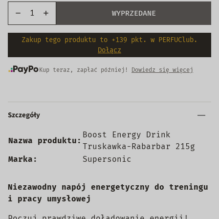
WYPRZEDANE
Zakup tego produktu to +139 pkt. w PERFUClub.
Dołącz
Kup teraz, zapłać później!
Dowiedz się więcej
Szczegóły
Boost Energy Drink
Nazwa produktu:
Truskawka-Rabarbar 215g
Marka:
Supersonic
Niezawodny napój energetyczny do treningu
i pracy umysłowej
Poczuj prawdziwe doładowanie energii!