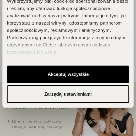
Wykorzystujemy pliki cookie do spersonalizowania treści
+3,00 zł
Kurier za pobraniem
i reklam, aby oferować funkcje społecznościowe i
analizować ruch w naszej witrynie. Informacje o tym, jak
korzystasz z naszej witryny, udostępniamy partnerom
społecznościowym, reklamowym i analitycznym.
Produkt nie posiada recenzji
Partnerzy mogą połączyć te informacje z innymi danymi
otrzymanymi od Ciebie lub uzyskanymi podczas
korzystania z ich usług.
Akceptuj wszystkie
Zarządaj ustawieniami