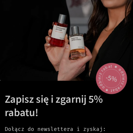
odbierz rabat 🟎 odbierz rabat 🟎
-5%
Zapisz się i zgarnij 5%
rabatu!
Dołącz do newslettera i zyskaj: