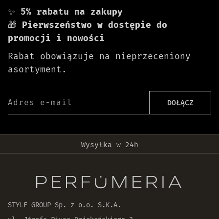
✨
5% rabatu na zakupy
🎁
Pierwszeństwo w dostępie do
promocji i nowości
Rabat obowiązuje na nieprzeceniony
asortyment.
Adres e-mail
DOŁĄCZ
Darmowa dostawa od 399 zł!
Wysyłka w 24h
Oryginalne produkty
30 dni na zwrot zamówienia
STYLE GROUP Sp. z o.o. S.K.A.