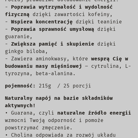
-
Poprawia wytrzymałość i wydolność
fizyczną
dzięki zawartości kofeiny,
-
Wspiera koncentrację
dzięki teaninie
-
Poprawia sprawność umysłową
dzięki
guaranie,
-
Zwiększa pamięć i skupienie
dzięki
ginkgo biloba,
- Zawiera aminokwasy, które
wesprą Cię w
budowaniu masy mięśniowej
– cytrulina, L-
tyrozyna, beta-alanina.
pojemność:
215g / 25 porcji
Naturalny napój na bazie składników
aktywnych!
• Guarana, czyli
naturalne źródło energii
wzmocni Twoją odporność i pomoże
powstrzymać zmęczenie.
• Cholina odpowiada za rozwój układu