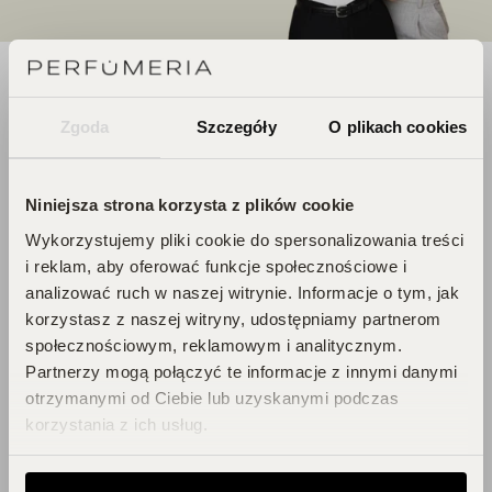
DOŁĄCZ DO ŚWIATA
Zgoda
Szczegóły
O plikach cookies
PERFUCLUB!
Każde zakupy to krok w stronę Twojego
Niniejsza strona korzysta z plików cookie
wymarzonego flakonu. Czekają na
Wykorzystujemy pliki cookie do spersonalizowania treści
Ciebie zniżki i prezenty, których nie
i reklam, aby oferować funkcje społecznościowe i
chcesz przegapić!
analizować ruch w naszej witrynie. Informacje o tym, jak
Zbieraj punkty, odkrywaj emocje,
korzystasz z naszej witryny, udostępniamy partnerom
odbieraj flakony!
społecznościowym, reklamowym i analitycznym.
Partnerzy mogą połączyć te informacje z innymi danymi
otrzymanymi od Ciebie lub uzyskanymi podczas
DOŁĄCZ DO KLUBU!
korzystania z ich usług.