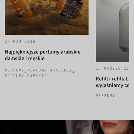
27 MAJ 2026
Najpiękniejsze perfumy arabskie
damskie i męskie
25 MARZEC 202
,
,
PERFUMY
PERFUMY ARABSKIE
PERFUMY DAMSKIE
Refill i refillab
wyjaśniamy co to
PERFUMY