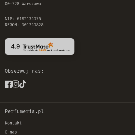
00-728 Warszawa
NIP: 6182134375
REGON: 301743828
4.9
Na podstawie
24 678
opinii
z całego okresu
Obserwuj nas:
Perfumeria.pl
Kontakt
O nas