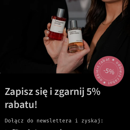
odbierz rabat 🟎 odbierz rabat 🟎
-5%
Zapisz się i zgarnij 5%
rabatu!
Dołącz do newslettera i zyskaj: