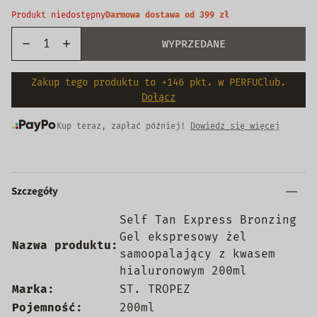
Produkt niedostępny
Darmowa dostawa od 399 zł
WYPRZEDANE
Zakup tego produktu to +146 pkt. w PERFUClub.
Dołącz
Kup teraz, zapłać później!
Dowiedz się więcej
Szczegóły
Self Tan Express Bronzing
Gel ekspresowy żel
Nazwa produktu:
samoopalający z kwasem
hialuronowym 200ml
Marka:
ST. TROPEZ
Pojemność:
200ml