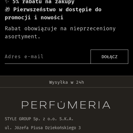
✨
5% rabatu na zakupy
🎁
Pierwszeństwo w dostępie do
promocji i nowości
Rabat obowiązuje na nieprzeceniony
asortyment.
Adres e-mail
DOŁĄCZ
Darmowa dostawa od 399 zł!
Wysyłka w 24h
Oryginalne produkty
30 dni na zwrot zamówienia
STYLE GROUP Sp. z o.o. S.K.A.
ul. Józefa Piusa Dziekońskiego 3