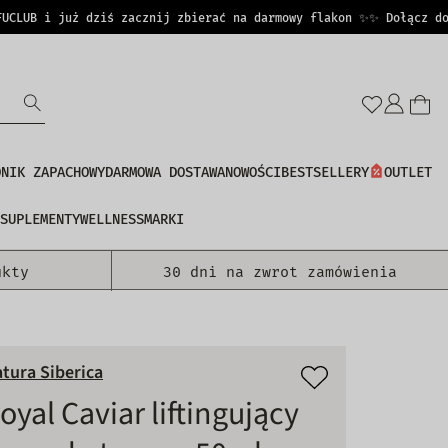
UB i już dziś zacznij zbierać na darmowy flakon ✨
✨ Dołącz do PE
Zalo
się
DNIK ZAPACHOWY
DARMOWA DOSTAWA
NOWOŚCI
BESTSELLERY
OUTLET
SUPLEMENTY
WELLNESS
MARKI
ukty
30 dni na zwrot zamówienia
tura Siberica
oyal Caviar liftingujący