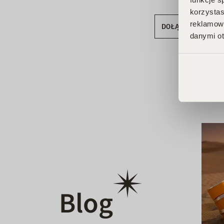
korzystas
reklamowy
DOŁĄCZ DO KLU
danymi ot
Blog