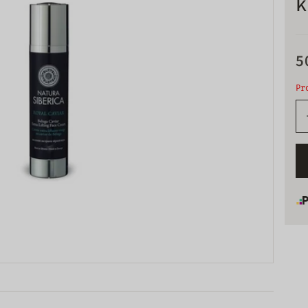
k
5
Pr