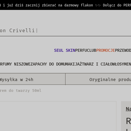
już dziś zacznij zbierać na darmowy flakon ✨
✨ Dołącz do PERFUCL
o
n
C
r
i
v
e
l
l
i
|
SEUL SKIN
PERFUCLUB
PROMOCJE
PRZEWO
RFUMY NISZOWE
ZAPACHY DO DOMU
MAKIJAŻ
TWARZ I CIAŁO
WŁOSY
MEN
Wysyłka w 24h
Oryginalne prod
rem do twarzy 50ml
Na
R