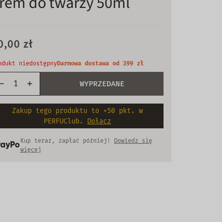
rem do twarzy 50ml
0,00 zł
odukt niedostępny
Darmowa dostawa od 399 zł
WYPRZEDANE
Zakup tego produktu to +50 pkt. w
PERFUClub.
Dołącz
Kup teraz, zapłać później!
Dowiedz się
więcej