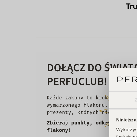
DOŁĄCZ DO ŚWIAT
PERFUCLUB!
Każde zakupy to krok w stronę
wymarzonego flakonu. Czekają 
prezenty, których nie chcesz 
Niniejsza
Zbieraj punkty, odkrywaj emoc
Wykorzyst
flakony!
funkcje s