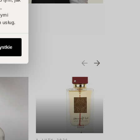
,
nymi
 usług.
ystkie