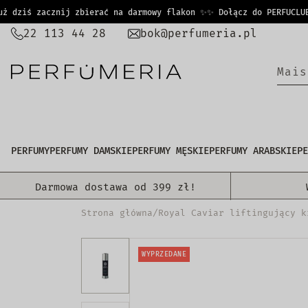
PRZEJDŹ
dziś zacznij zbierać na darmowy flakon ✨
✨ Dołącz do PERFUCLUB i 
DO
22 113 44 28
bok@perfumeria.pl
TREŚCI
M
a
i
s
PERFUMY
PERFUMY DAMSKIE
PERFUMY MĘSKIE
PERFUMY ARABSKIE
PE
Darmowa dostawa od 399 zł!
Strona główna
/
Royal Caviar liftingujący k
WYPRZEDANE