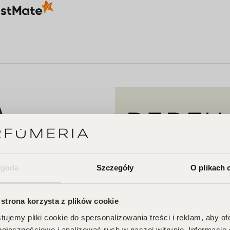
A
 Twojego
Zgoda
Szczegóły
O plikach 
na Ciebie zniżki i
przegapić!
 strona korzysta z plików cookie
je, odbieraj
ujemy pliki cookie do spersonalizowania treści i reklam, aby o
połecznościowe i analizować ruch w naszej witrynie. Informacje 