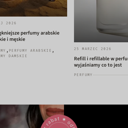
AJ 2026
ękniejsze perfumy arabskie
ie i męskie
25 MARZEC 2026
,
,
UMY
PERFUMY ARABSKIE
UMY DAMSKIE
Refill i refillable w perf
wyjaśniamy co to jest
PERFUMY