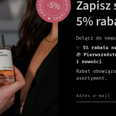
odbierz rabat 🟎 odbierz rabat 🟎
Zapisz s
-5%
5% rab
Dołącz do news
✨
5% rabatu n
🎁
Pierwszeńst
i nowości
Rabat obowiązu
asortyment.
Adres e-mail