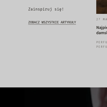
Zainspiruj się!
27 M
ZOBACZ WSZYSTKIE ARTYKUŁY
Najpi
damsk
PERF
PERF