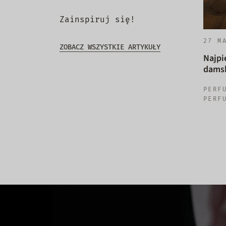
Zainspiruj się!
27 M
ZOBACZ WSZYSTKIE ARTYKUŁY
Najpi
damsk
PERF
PERF