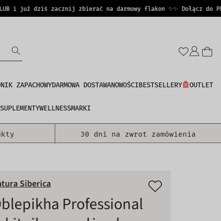
 i już dziś zacznij zbierać na darmowy flakon ✨
✨ Dołącz do PERFU
Zalo
się
DNIK ZAPACHOWY
DARMOWA DOSTAWA
NOWOŚCI
BESTSELLERY
OUTLET
SUPLEMENTY
WELLNESS
MARKI
ukty
30 dni na zwrot zamówienia
tura Siberica
blepikha Professional