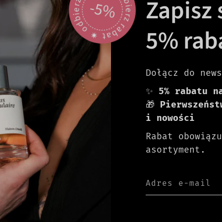
odbierz rabat 🟎 odbierz rabat 🟎
Zapisz s
-5%
5% rab
Dołącz do news
✨
5% rabatu n
🎁
Pierwszeńst
i nowości
Rabat obowiązu
asortyment.
Adres e-mail