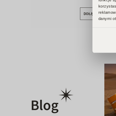
korzystas
reklamowy
DOŁĄCZ DO KLU
danymi ot
Blog