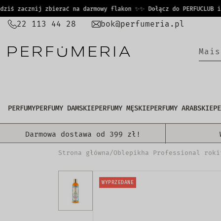
PRZEJDŹ
ś zacznij zbierać na darmowy flakon ✨
✨ Dołącz do PERFUCLUB i ju
DO
22 113 44 28
bok@perfumeria.pl
TREŚCI
|
PERFUMY
PERFUMY DAMSKIE
PERFUMY MĘSKIE
PERFUMY ARABSKIE
PE
Darmowa dostawa od 399 zł!
Strona główna
/
Oblepikha Professional roki
WYPRZEDANE