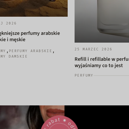
AJ 2026
ękniejsze perfumy arabskie
ie i męskie
25 MARZEC 2026
,
,
UMY
PERFUMY ARABSKIE
UMY DAMSKIE
Refill i refillable w perf
wyjaśniamy co to jest
PERFUMY