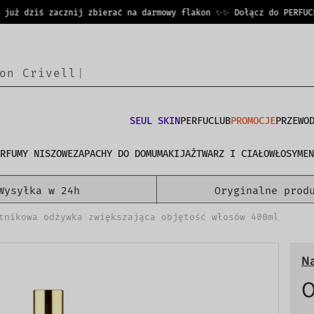
ż dziś zacznij zbierać na darmowy flakon ✨
✨ Dołącz do PERFUCLUB
SEUL SKIN
PERFUCLUB
PROMOCJE
PRZEWO
RFUMY NISZOWE
ZAPACHY DO DOMU
MAKIJAŻ
TWARZ I CIAŁO
WŁOSY
MEN
Wysyłka w 24h
Oryginalne prod
tnikowa odżywka zwiększająca objętość włosów 400ml
Na
O