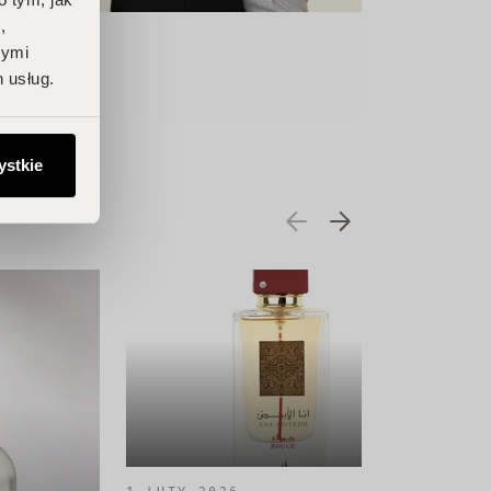
,
nymi
 usług.
ystkie