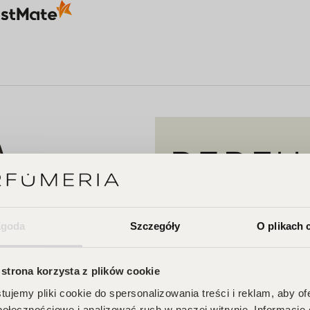
A
 Twojego
Zgoda
Szczegóły
O plikach 
na Ciebie zniżki i
przegapić!
 strona korzysta z plików cookie
je, odbieraj
ujemy pliki cookie do spersonalizowania treści i reklam, aby o
połecznościowe i analizować ruch w naszej witrynie. Informacje 