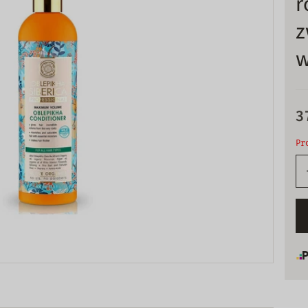
r
z
w
3
Pr