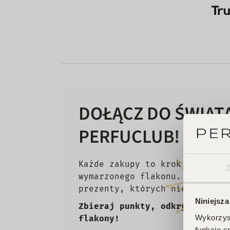
DOŁĄCZ DO ŚWIAT
PERFUCLUB!
Każde zakupy to krok w stronę
wymarzonego flakonu. Czekają 
prezenty, których nie chcesz 
Niniejsza
Zbieraj punkty, odkrywaj emoc
Wykorzyst
flakony!
funkcje s