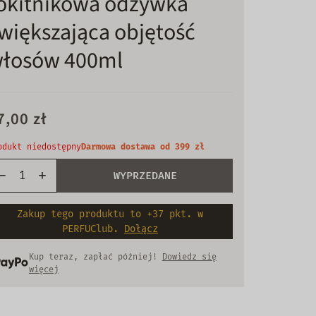
okitnikowa odżywka
większająca objętość
łosów 400ml
7,00 zł
odukt niedostępny
Darmowa dostawa od 399 zł
WYPRZEDANE
Zakup tego produktu to +37 pkt. w
PERFUClub.
Dołącz
Kup teraz, zapłać później!
Dowiedz się
więcej