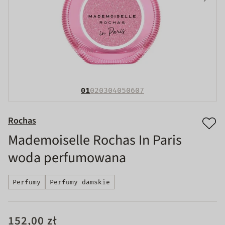
01
02
03
04
05
06
07
Rochas
Mademoiselle Rochas In Paris
woda perfumowana
Perfumy
Perfumy damskie
152,00 zł