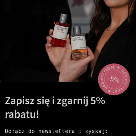
odbierz rabat 🟎 odbierz rabat 🟎
-5%
Zapisz się i zgarnij 5%
rabatu!
Dołącz do newslettera i zyskaj: