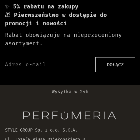
✨
5% rabatu na zakupy
🎁
Pierwszeństwo w dostępie do
promocji i nowości
Rabat obowiązuje na nieprzeceniony
asortyment.
Adres e-mail
DOŁĄCZ
Darmowa dostawa od 399 zł!
Wysyłka w 24h
Oryginalne produkty
30 dni na zwrot zamówienia
STYLE GROUP Sp. z o.o. S.K.A.
ul. Józefa Piusa Dziekońskiego 3