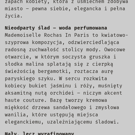
zapach kobiety, która z uśmiechem zdobywa
miasto – pewna siebie, elegancka i pełna
życia.
Nieodparty ślad – woda perfumowana
Mademoiselle Rochas In Paris to kwiatowo-
szyprowa kompozycja, odzwierciedlająca
radosną zuchwałość stolicy mody. Owocowe
otwarcie, w którym soczysta gruszka i
słodka malina splatają się z cierpką
świeżością bergamotki, roztacza aurę
paryskiego szyku. W sercu rozkwita
kobiecy bukiet jaśminu i róży, muśnięty
aksamitną nutą orchidei – niczym akcent
haute couture. Bazę tworzy kremowa
miękkość drzewa sandałowego i zmysłowa
wanilia, które ustępują miejsca
eleganckiemu, uzależniającemu śladowi.
Mały, lecz wyrafinowany