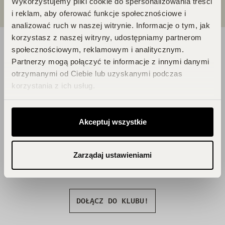
Wykorzystujemy pliki cookie do spersonalizowania treści
i reklam, aby oferować funkcje społecznościowe i
analizować ruch w naszej witrynie. Informacje o tym, jak
korzystasz z naszej witryny, udostępniamy partnerom
DOŁĄCZ DO ŚWIATA
społecznościowym, reklamowym i analitycznym.
Partnerzy mogą połączyć te informacje z innymi danymi
PERFUCLUB!
otrzymanymi od Ciebie lub uzyskanymi podczas
korzystania z ich usług.
Każde zakupy to krok w stronę Twojego
wymarzonego flakonu. Czekają na
Akceptuj wszystkie
Ciebie zniżki i prezenty, których nie
chcesz przegapić!
Zbieraj punkty, odkrywaj emocje,
Zarządaj ustawieniami
odbieraj flakony!
DOŁĄCZ DO KLUBU!