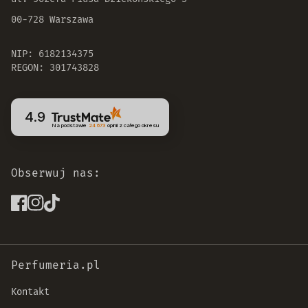
00-728 Warszawa
NIP: 6182134375
REGON: 301743828
4.9
Na podstawie
24 673
opinii
z całego okresu
Obserwuj nas:
Perfumeria.pl
Kontakt