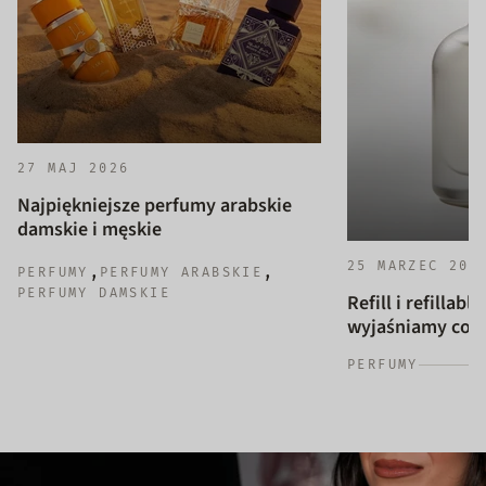
27 MAJ 2026
Najpiękniejsze perfumy arabskie
damskie i męskie
25 MARZEC 202
,
,
PERFUMY
PERFUMY ARABSKIE
PERFUMY DAMSKIE
Refill i refillab
wyjaśniamy co to
PERFUMY