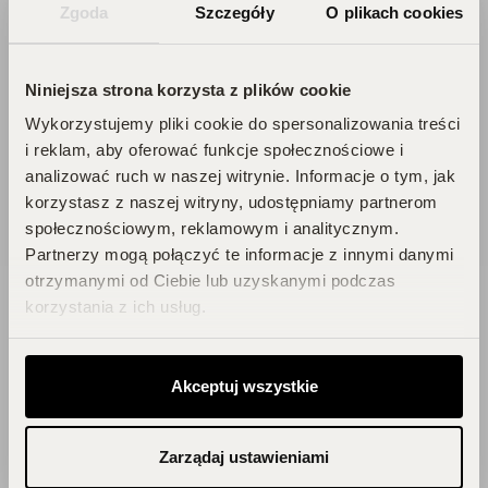
Zgoda
Szczegóły
O plikach cookies
Ciebie zniżki i prezenty, których nie
chcesz przegapić!
Zbieraj punkty, odkrywaj emocje,
Niniejsza strona korzysta z plików cookie
odbieraj flakony!
Wykorzystujemy pliki cookie do spersonalizowania treści
i reklam, aby oferować funkcje społecznościowe i
analizować ruch w naszej witrynie. Informacje o tym, jak
DOŁĄCZ DO KLUBU!
korzystasz z naszej witryny, udostępniamy partnerom
społecznościowym, reklamowym i analitycznym.
Partnerzy mogą połączyć te informacje z innymi danymi
otrzymanymi od Ciebie lub uzyskanymi podczas
korzystania z ich usług.
Blog
Akceptuj wszystkie
Zainspiruj się!
Zarządaj ustawieniami