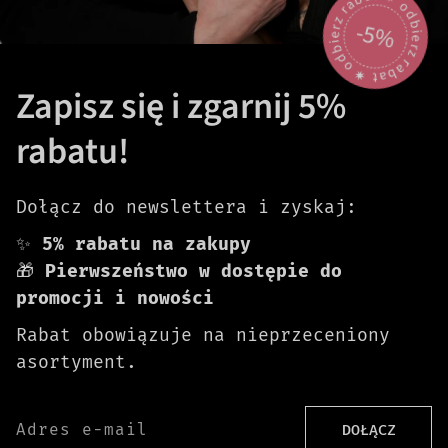
odbierz rabat 🟎 odbierz rabat 🟎
-5%
Zapisz się i zgarnij 5%
rabatu!
Dołącz do newslettera i zyskaj:
✨
5% rabatu na zakupy
🎁
Pierwszeństwo w dostępie do
promocji i nowości
Rabat obowiązuje na nieprzeceniony
asortyment.
Adres e-mail
DOŁĄCZ