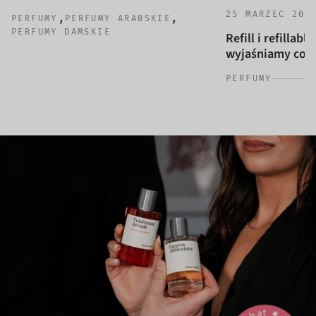
25 MARZEC 202
,
,
PERFUMY
PERFUMY ARABSKIE
PERFUMY DAMSKIE
Refill i refillab
wyjaśniamy co to
PERFUMY