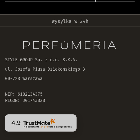
Darmowa dostawa od 399 zł!
Wysyłka w 24h
Oryginalne produkty
30 dni na zwrot zamówienia
STYLE GROUP Sp. z o.o. S.K.A.
ul. Józefa Piusa Dziekońskiego 3
00-728 Warszawa
NIP: 6182134375
REGON: 301743828
4.9
Na podstawie
24 616
opinii
z całego okresu