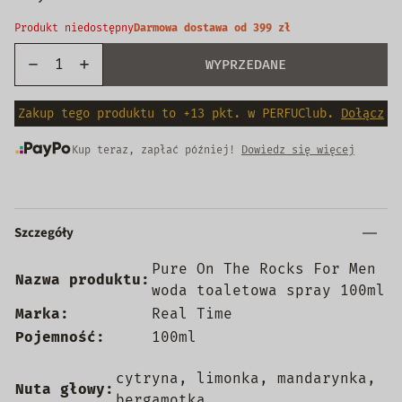
Produkt niedostępny
Darmowa dostawa od 399 zł
WYPRZEDANE
Zakup tego produktu to +13 pkt. w PERFUClub.
Dołącz
Kup teraz, zapłać później!
Dowiedz się więcej
Szczegóły
Pure On The Rocks For Men
Nazwa produktu:
woda toaletowa spray 100ml
Marka:
Real Time
Pojemność:
100ml
cytryna, limonka, mandarynka,
Nuta głowy:
bergamotka