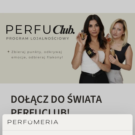
DOŁĄCZ DO ŚWIATA
PERFUCLUB!
Każde zakupy to krok w stronę Twojego
wymarzonego flakonu. Czekają na