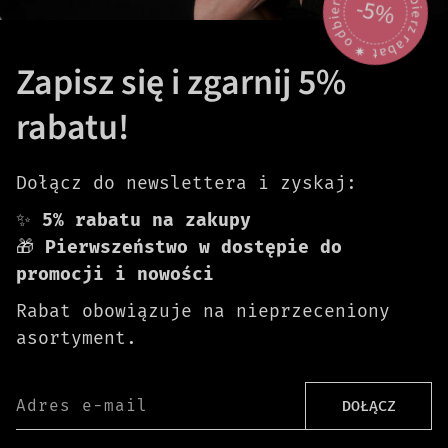
odbierz rabat 🟎 odbierz rabat 🟎
-5%
Zapisz się i zgarnij 5%
rabatu!
Dołącz do newslettera i zyskaj:
✨
5% rabatu na zakupy
🎁
Pierwszeństwo w dostępie do
promocji i nowości
Rabat obowiązuje na nieprzeceniony
asortyment.
Adres e-mail
DOŁĄCZ