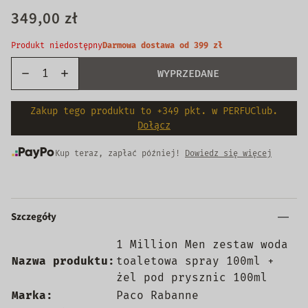
349,00 zł
Produkt niedostępny
Darmowa dostawa od 399 zł
WYPRZEDANE
Zakup tego produktu to +349 pkt. w PERFUClub.
Dołącz
Kup teraz, zapłać później!
Dowiedz się więcej
Szczegóły
1 Million Men zestaw woda
Nazwa produktu:
toaletowa spray 100ml +
żel pod prysznic 100ml
Marka:
Paco Rabanne