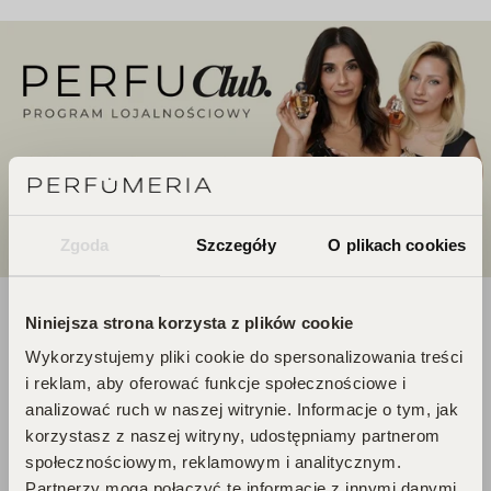
Zgoda
Szczegóły
O plikach cookies
DOŁĄCZ DO ŚWIATA
Niniejsza strona korzysta z plików cookie
Wykorzystujemy pliki cookie do spersonalizowania treści
PERFUCLUB!
i reklam, aby oferować funkcje społecznościowe i
analizować ruch w naszej witrynie. Informacje o tym, jak
korzystasz z naszej witryny, udostępniamy partnerom
Każde zakupy to krok w stronę Twojego
społecznościowym, reklamowym i analitycznym.
wymarzonego flakonu. Czekają na
Partnerzy mogą połączyć te informacje z innymi danymi
Ciebie zniżki i prezenty, których nie