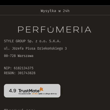
Darmowa dostawa od 399 zł!
Wysyłka w 24h
Oryginalne produkty
30 dni na zwrot zamówienia
STYLE GROUP Sp. z o.o. S.K.A.
ul. Józefa Piusa Dziekońskiego 3
00-728 Warszawa
NIP: 6182134375
REGON: 301743828
4.9
Na podstawie
24 652
opinii
z całego okresu