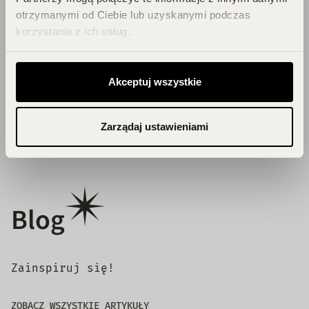
otrzymanymi od Ciebie lub uzyskanymi podczas
chcesz przegapić!
korzystania z ich usług.
Zbieraj punkty, odkrywaj emocje,
odbieraj flakony!
Akceptuj wszystkie
DOŁĄCZ DO KLUBU!
Zarządaj ustawieniami
Blog
Zainspiruj się!
ZOBACZ WSZYSTKIE ARTYKUŁY