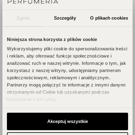
PERFUCLUB!
Zgoda
Szczegóły
O plikach cookies
Każde zakupy to krok w stronę Twojego
wymarzonego flakonu. Czekają na
Ciebie zniżki i prezenty, których nie
Niniejsza strona korzysta z plików cookie
chcesz przegapić!
Wykorzystujemy pliki cookie do spersonalizowania treści
Zbieraj punkty, odkrywaj emocje,
i reklam, aby oferować funkcje społecznościowe i
odbieraj flakony!
analizować ruch w naszej witrynie. Informacje o tym, jak
korzystasz z naszej witryny, udostępniamy partnerom
społecznościowym, reklamowym i analitycznym.
DOŁĄCZ DO KLUBU!
Partnerzy mogą połączyć te informacje z innymi danymi
otrzymanymi od Ciebie lub uzyskanymi podczas
korzystania z ich usług.
Akceptuj wszystkie
Blog