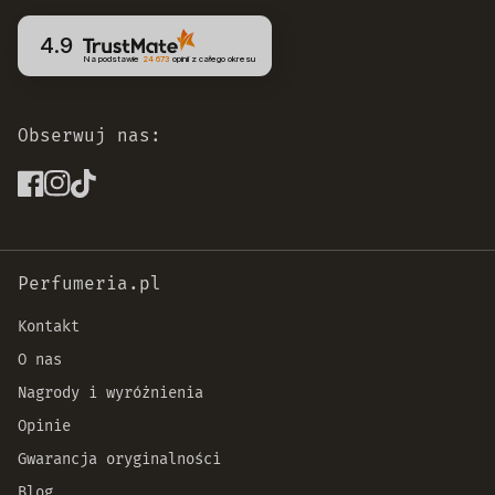
4.9
Na podstawie
24 673
opinii
z całego okresu
Obserwuj nas:
Perfumeria.pl
Kontakt
O nas
Nagrody i wyróżnienia
Opinie
Gwarancja oryginalności
Blog