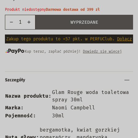
Produkt niedostępny
Darmowa dostawa od 399 zł
WYPRZEDANE
Zakup tego produktu to +57 pkt. w PERFUClub.
Dołącz
Kup teraz, zapłać później!
Dowiedz się więcej
Szczegóły
Glam Rouge woda toaletowa
Nazwa produktu:
spray 30ml
Marka:
Naomi Campbell
Pojemność:
30ml
bergamotka, kwiat gorzkiej
Nuta głowy:
pomarańczy, mandarynka,