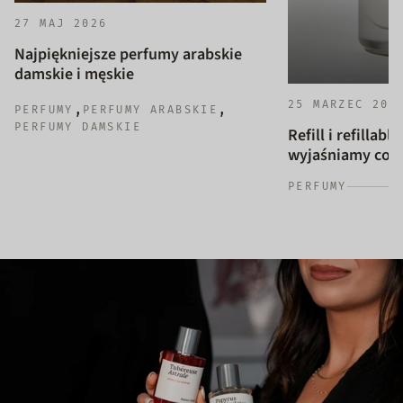
27 MAJ 2026
Najpiękniejsze perfumy arabskie
damskie i męskie
25 MARZEC 202
,
,
PERFUMY
PERFUMY ARABSKIE
PERFUMY DAMSKIE
Refill i refillab
wyjaśniamy co to
PERFUMY