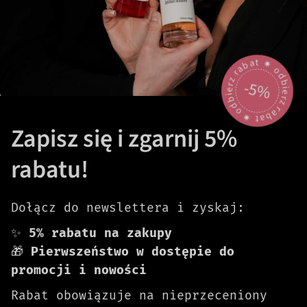
odbierz rabat 🟎 odbierz rabat 🟎
-5%
Zapisz się i zgarnij 5%
rabatu!
Dołącz do newslettera i zyskaj:
✨
5% rabatu na zakupy
🎁
Pierwszeństwo w dostępie do
promocji i nowości
Rabat obowiązuje na nieprzeceniony