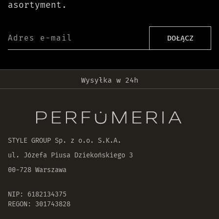
asortyment.
Adres e-mail
DOŁĄCZ
Darmowa dostawa od 399 zł!
Wysyłka w 24h
Oryginalne produkty
30 dni na zwrot zamówienia
STYLE GROUP Sp. z o.o. S.K.A.
ul. Józefa Piusa Dziekońskiego 3
00-728 Warszawa
NIP: 6182134375
REGON: 301743828