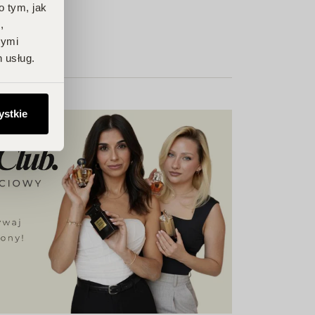
o tym, jak
,
nymi
 usług.
ystkie