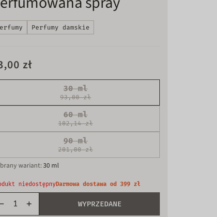
erfumowana spray
erfumy
Perfumy damskie
3,00 zł
30 ml
93,00 zł
Wariant
60 ml
wyprzedany
102,14 zł
lub
Wariant
niedostępny
90 ml
wyprzedany
201,00 zł
lub
Wariant
niedostępny
brany wariant:
30 ml
wyprzedany
lub
odukt niedostępny
Darmowa dostawa od 399 zł
niedostępny
WYPRZEDANE