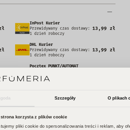
InPost Kurier
zł
13,99 zł
Przewidywany czas dostawy:
1 dzień roboczy
DHL Kurier
zł
13,99 zł
Przewidywany czas dostawy:
1 dzień roboczy
Pocztex PUNKT/AUTOMAT
zł
7,49 zł
Przewidywany czas dostawy: 1
dzień roboczy
zł
+3,00 zł
Kurier za pobraniem
Zgoda
Szczegóły
O plikach 
 strona korzysta z plików cookie
e posiada recenzji
ujemy pliki cookie do spersonalizowania treści i reklam, aby o