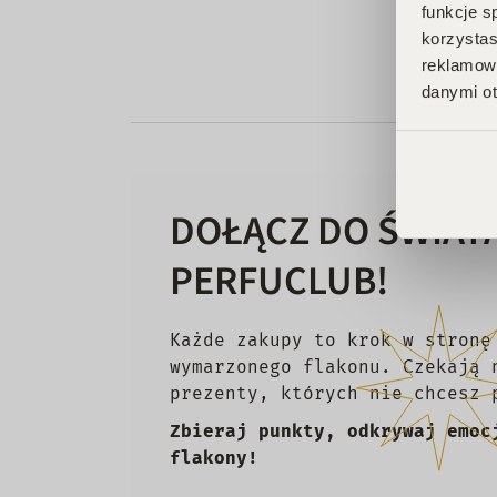
funkcje s
korzystas
reklamowy
danymi ot
DOŁĄCZ DO ŚWIAT
PERFUCLUB!
Każde zakupy to krok w stronę
wymarzonego flakonu. Czekają 
prezenty, których nie chcesz 
Zbieraj punkty, odkrywaj emoc
flakony!