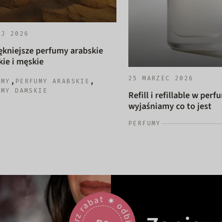
AJ 2026
ękniejsze perfumy arabskie
ie i męskie
25 MARZEC 2026
,
,
UMY
PERFUMY ARABSKIE
UMY DAMSKIE
Refill i refillable w perf
wyjaśniamy co to jest
PERFUMY