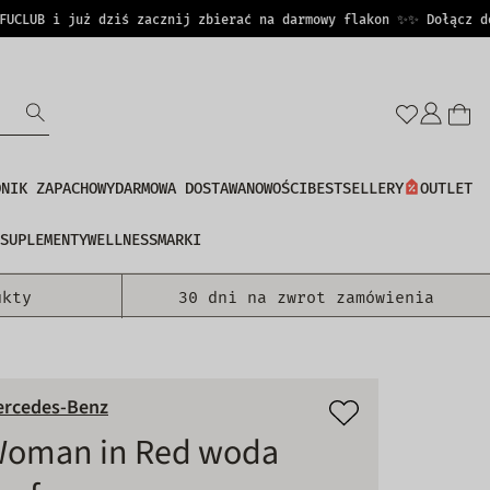
UB i już dziś zacznij zbierać na darmowy flakon ✨
✨ Dołącz do PE
Zalo
się
DNIK ZAPACHOWY
DARMOWA DOSTAWA
NOWOŚCI
BESTSELLERY
OUTLET
SUPLEMENTY
WELLNESS
MARKI
ukty
30 dni na zwrot zamówienia
rcedes-Benz
oman in Red woda