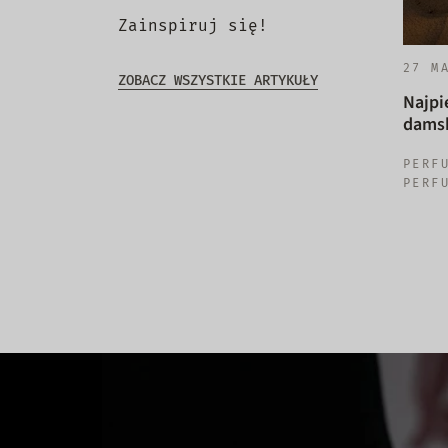
Zainspiruj się!
27 M
ZOBACZ WSZYSTKIE ARTYKUŁY
Najpi
damsk
PERF
PERF