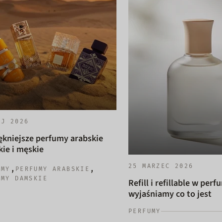
AJ 2026
ękniejsze perfumy arabskie
ie i męskie
25 MARZEC 2026
,
,
UMY
PERFUMY ARABSKIE
UMY DAMSKIE
Refill i refillable w perf
wyjaśniamy co to jest
PERFUMY