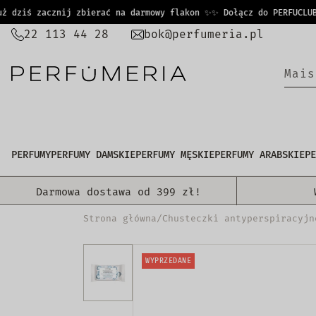
PRZEJDŹ
ziś zacznij zbierać na darmowy flakon ✨
✨ Dołącz do PERFUCLUB i 
DO
22 113 44 28
bok@perfumeria.pl
TREŚCI
M
a
i
s
PERFUMY
PERFUMY DAMSKIE
PERFUMY MĘSKIE
PERFUMY ARABSKIE
PE
Darmowa dostawa od 399 zł!
Strona główna
/
Chusteczki antyperspiracyjn
WYPRZEDANE