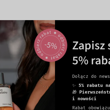
odbierz rabat 🟎 odbierz rabat 🟎
Zapisz s
-5%
5% rab
Dołącz do news
✨
5% rabatu n
🎁
Pierwszeńst
i nowości
Rabat obowiązu