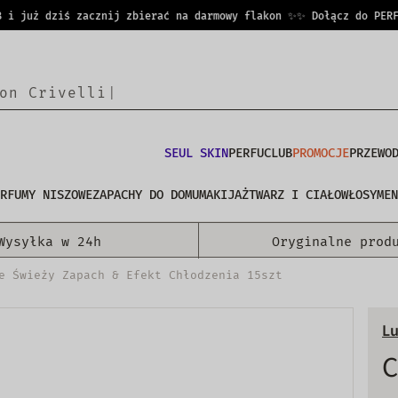
już dziś zacznij zbierać na darmowy flakon ✨
✨ Dołącz do PERFUCL
o
n
C
|
SEUL SKIN
PERFUCLUB
PROMOCJE
PRZEWO
RFUMY NISZOWE
ZAPACHY DO DOMU
MAKIJAŻ
TWARZ I CIAŁO
WŁOSY
MEN
Wysyłka w 24h
Oryginalne prod
e Świeży Zapach & Efekt Chłodzenia 15szt
L
C