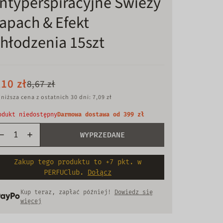
ntyperspiracyjne Świeży
apach & Efekt
hłodzenia 15szt
,10 zł
8,67 zł
niższa cena z ostatnich 30 dni: 7,09 zł
odukt niedostępny
Darmowa dostawa od 399 zł
WYPRZEDANE
Zakup tego produktu to +7 pkt. w
PERFUClub.
Dołącz
Kup teraz, zapłać później!
Dowiedz się
więcej