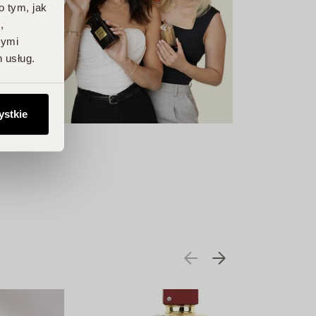
o tym, jak
,
nymi
 usług.
ystkie