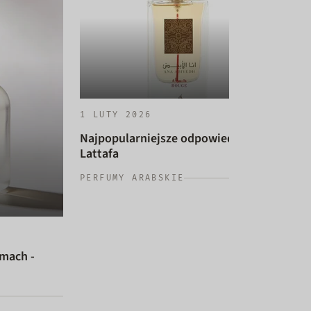
1 LUTY 2026
Najpopularniejsze odpowiedniki
Lattafa
14 
PERFUMY ARABSKIE
Naj
dam
PER
umach -