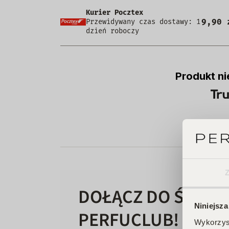
Kurier Pocztex
9,90 
Przewidywany czas dostawy: 1
dzień roboczy
Produkt ni
DOŁĄCZ DO ŚWIAT
Niniejsza
PERFUCLUB!
Wykorzyst