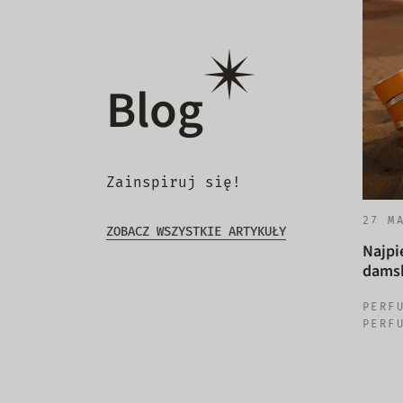
Blog
Zainspiruj się!
27 M
ZOBACZ WSZYSTKIE ARTYKUŁY
Najpi
damsk
PERF
PERF