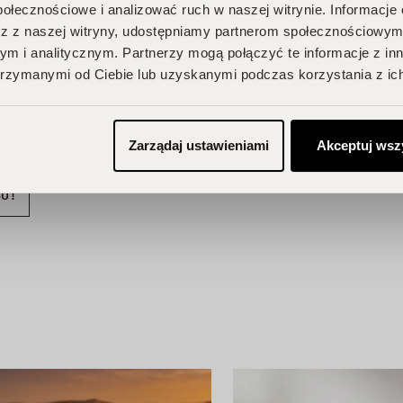
połecznościowe i analizować ruch w naszej witrynie. Informacje 
z z naszej witryny, udostępniamy partnerom społecznościowym
 Twojego
m i analitycznym. Partnerzy mogą połączyć te informacje z in
na Ciebie zniżki i
rzymanymi od Ciebie lub uzyskanymi podczas korzystania z ich
przegapić!
je, odbieraj
Zarządaj ustawieniami
Akceptuj wsz
BU!