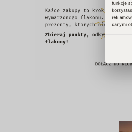
funkcje s
korzystas
Każde zakupy to krok w stronę
reklamowy
wymarzonego flakonu. Czekają 
danymi ot
prezenty, których nie chcesz 
Zbieraj punkty, odkrywaj emoc
flakony!
DOŁĄCZ DO KLU