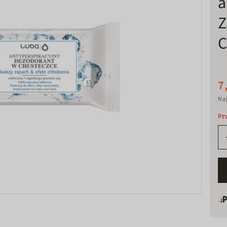
a
Z
C
7
Naj
Pr