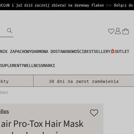
B i już dziś zacznij zbierać na darmowy flakon ✨
✨ Dołącz do PER
Zalo
się
DNIK ZAPACHOWY
DARMOWA DOSTAWA
NOWOŚCI
BESTSELLERY
OUTLET
SUPLEMENTY
WELLNESS
MARKI
ukty
30 dni na zwrot zamówienia
00ml
llos
air Pro-Tox Hair Mask