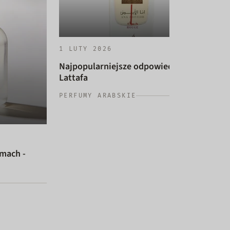
1 LUTY 2026
Najpopularniejsze odpowiedniki
Lattafa
14 
PERFUMY ARABSKIE
Naj
dam
PER
umach -