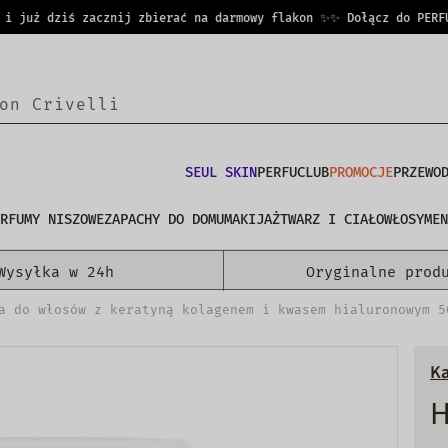
już dziś zacznij zbierać na darmowy flakon ✨
✨ Dołącz do PERFUCLU
SEUL SKIN
PERFUCLUB
PROMOCJE
PRZEWO
RFUMY NISZOWE
ZAPACHY DO DOMU
MAKIJAŻ
TWARZ I CIAŁO
WŁOSY
MEN
Wysyłka w 24h
Oryginalne prod
a do włosów z keratyną kolagenem i kwasem hialuronowym 5
Ka
H