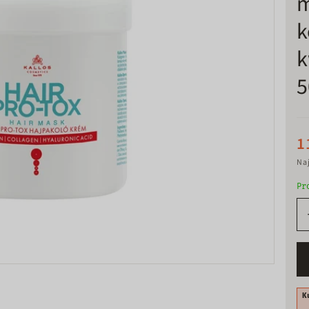
m
k
k
5
1
Naj
Pr
K