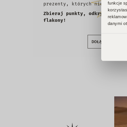
funkcje s
prezenty, których nie chcesz 
korzystas
Zbieraj punkty, odkrywaj emoc
reklamowy
flakony!
danymi ot
DOŁĄCZ DO KLU