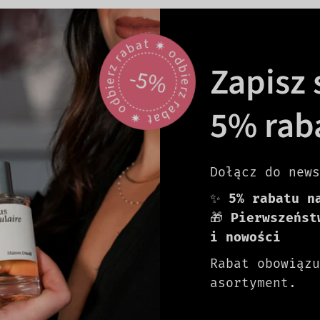
odbierz rabat 🟎 odbierz rabat 🟎
Zapisz s
-5%
5% rab
Dołącz do news
✨
5% rabatu n
🎁
Pierwszeńst
i nowości
Rabat obowiązu
asortyment.