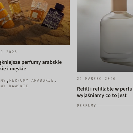
AJ 2026
ękniejsze perfumy arabskie
ie i męskie
25 MARZEC 2026
,
,
UMY
PERFUMY ARABSKIE
UMY DAMSKIE
Refill i refillable w perf
wyjaśniamy co to jest
PERFUMY