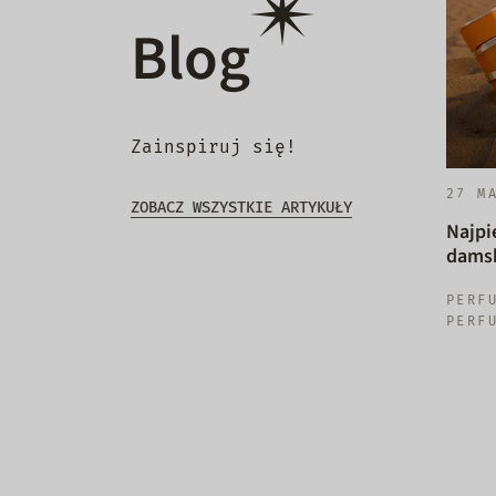
Blog
Zainspiruj się!
27 M
ZOBACZ WSZYSTKIE ARTYKUŁY
Najpi
damsk
PERF
PERF