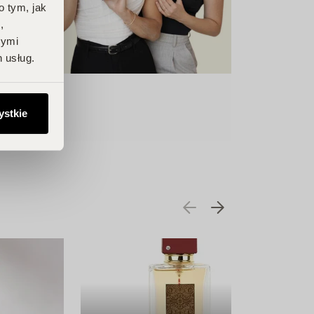
o tym, jak
,
nymi
 usług.
ystkie