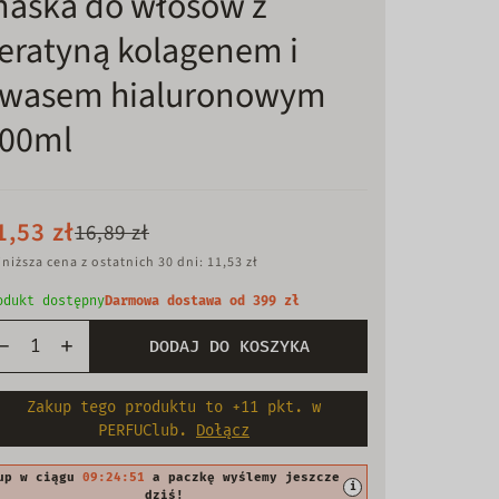
aska do włosów z
eratyną kolagenem i
wasem hialuronowym
00ml
1,53 zł
16,89 zł
niższa cena z ostatnich 30 dni: 11,53 zł
odukt dostępny
Darmowa dostawa od 399 zł
DODAJ DO KOSZYKA
Zakup tego produktu to +11 pkt. w
PERFUClub.
Dołącz
up w ciągu
09:24:49
a paczkę wyślemy jeszcze
i
dziś!