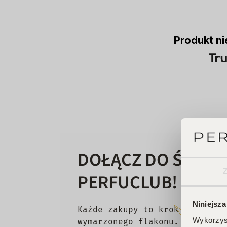
Produkt ni
DOŁĄCZ DO ŚWIAT
PERFUCLUB!
Niniejsza
Każde zakupy to krok w stronę
Wykorzyst
wymarzonego flakonu. Czekają 