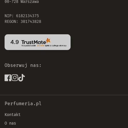
00-728 Warszawa
NIP: 6182134375
REGON: 301743828
4.9
Na podstawie
24 678
opinii
z całego okresu
Obserwuj nas:
Perfumeria.pl
Kontakt
O nas