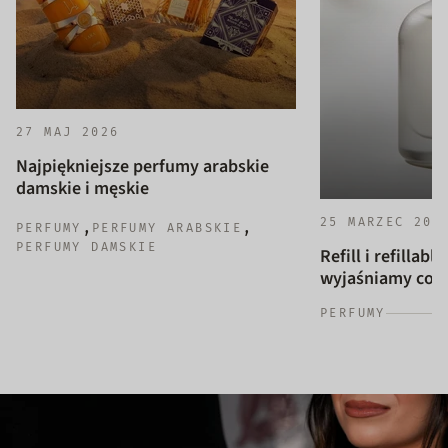
27 MAJ 2026
Najpiękniejsze perfumy arabskie
damskie i męskie
25 MARZEC 202
,
,
PERFUMY
PERFUMY ARABSKIE
PERFUMY DAMSKIE
Refill i refillab
wyjaśniamy co to
PERFUMY