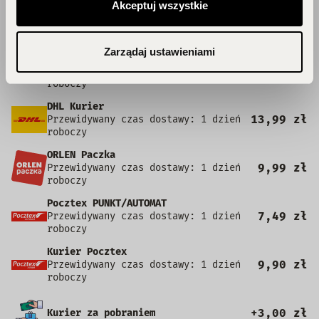
Akceptuj wszystkie
InPost Kurier
13,99 zł
Przewidywany czas dostawy: 1 dzień
roboczy
Zarządaj ustawieniami
Automaty DHL BOX 24/7 | Punkty POP
12,99 zł
Przewidywany czas dostawy: 1 dzień
roboczy
DHL Kurier
13,99 zł
Przewidywany czas dostawy: 1 dzień
roboczy
ORLEN Paczka
9,99 zł
Przewidywany czas dostawy: 1 dzień
roboczy
Pocztex PUNKT/AUTOMAT
7,49 zł
Przewidywany czas dostawy: 1 dzień
roboczy
Kurier Pocztex
9,90 zł
Przewidywany czas dostawy: 1 dzień
roboczy
+3,00 zł
Kurier za pobraniem