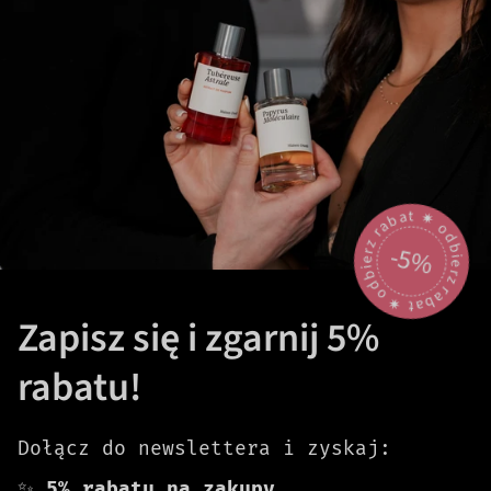
odbierz rabat 🟎 odbierz rabat 🟎
-5%
Zapisz się i zgarnij 5%
rabatu!
Dołącz do newslettera i zyskaj:
✨
5% rabatu na zakupy