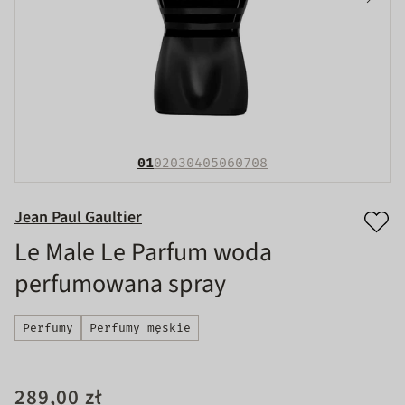
01
02
03
04
05
06
07
08
Jean Paul Gaultier
Le Male Le Parfum woda
perfumowana spray
Perfumy
Perfumy męskie
289,00 zł