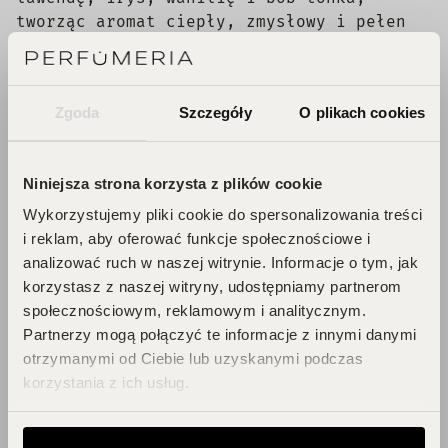
tworząc aromat ciepły, zmysłowy i pełen
charakteru. To doskonały wybór na
wieczór, chłodniejsze dni i momenty, w
których zapach ma podkreślać pewność
Zgoda
Szczegóły
O plikach cookies
siebie, styl oraz magnetyczną obecność.
Niniejsza strona korzysta z plików cookie
Składniki
Wykorzystujemy pliki cookie do spersonalizowania treści
i reklam, aby oferować funkcje społecznościowe i
Dane producenta
analizować ruch w naszej witrynie. Informacje o tym, jak
korzystasz z naszej witryny, udostępniamy partnerom
Ostrzeżenia
społecznościowym, reklamowym i analitycznym.
Partnerzy mogą połączyć te informacje z innymi danymi
Czas i koszt dostawy
otrzymanymi od Ciebie lub uzyskanymi podczas
korzystania z ich usług.
InPost Paczkomat 24/7
13,89 zł
Przewidywany czas dostawy: 1 dzień
roboczy