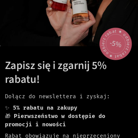
odbierz rabat 🟎 odbierz rabat 🟎
-5%
Zapisz się i zgarnij 5%
rabatu!
Dołącz do newslettera i zyskaj:
✨
5% rabatu na zakupy
🎁
Pierwszeństwo w dostępie do
promocji i nowości
Rabat obowiązuje na nieprzeceniony