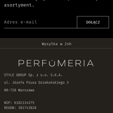
asortyment.
Adres e-mail
DOŁĄCZ
Darmowa dostawa od 399 zł!
Wysyłka w 24h
Oryginalne produkty
30 dni na zwrot zamówienia
STYLE GROUP Sp. z o.o. S.K.A.
ul. Józefa Piusa Dziekońskiego 3
00-728 Warszawa
NIP: 6182134375
REGON: 301743828