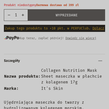
Produkt niedostępny
Darmowa dostawa od 399 zł
WYPRZEDANE
Zakup tego produktu to +10 pkt. w PERFUClub.
Dołącz
Kup teraz, zapłać później!
Dowiedz się więcej
Szczegóły
Collagen Nutrition Mask
Nazwa produktu:
Sheet maseczka w płachcie
z kolagenem 17g
Marka:
It's Skin
Ujędrniająca maseczka do twarzy z
hydrolizowanym kolagenem morskim.