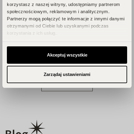
korzystasz z naszej witryny, udostępniamy partnerom
PERFUCLUB!
społecznościowym, reklamowym i analitycznym.
Partnerzy mogą połączyć te informacje z innymi danymi
Każde zakupy to krok w stronę Twojego
otrzymanymi od Ciebie lub uzyskanymi podczas
wymarzonego flakonu. Czekają na
korzystania z ich usług.
Ciebie zniżki i prezenty, których nie
chcesz przegapić!
Akceptuj wszystkie
Zbieraj punkty, odkrywaj emocje,
odbieraj flakony!
Zarządaj ustawieniami
DOŁĄCZ DO KLUBU!