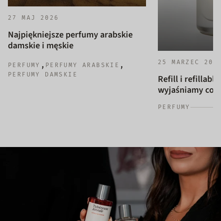
27 MAJ 2026
Najpiękniejsze perfumy arabskie
damskie i męskie
25 MARZEC 202
,
,
PERFUMY
PERFUMY ARABSKIE
PERFUMY DAMSKIE
Refill i refillab
wyjaśniamy co to
PERFUMY